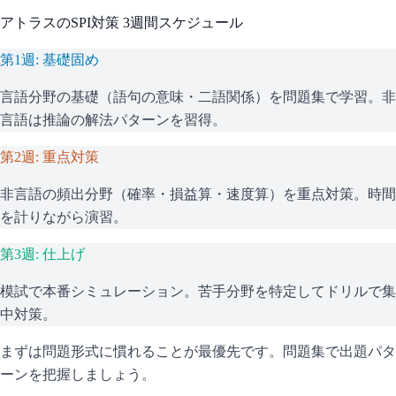
アトラス
の
SPI
対策 3週間スケジュール
第1週: 基礎固め
言語分野の基礎（語句の意味・二語関係）を問題集で学習。非
言語は推論の解法パターンを習得。
第2週: 重点対策
非言語の頻出分野（確率・損益算・速度算）を重点対策。時間
を計りながら演習。
第3週: 仕上げ
模試で本番シミュレーション。苦手分野を特定してドリルで集
中対策。
まずは問題形式に慣れることが最優先です。問題集で出題パタ
ーンを把握しましょう。