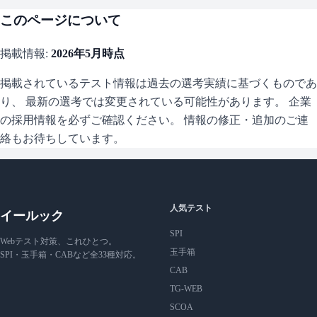
このページについて
掲載情報:
2026年5月
時点
掲載されているテスト情報は過去の選考実績に基づくものであ
り、 最新の選考では変更されている可能性があります。 企業
の採用情報を必ずご確認ください。 情報の修正・追加のご連
絡もお待ちしています。
人気テスト
イールック
SPI
Webテスト対策、これひとつ。
玉手箱
SPI・玉手箱・CABなど全33種対応。
CAB
TG-WEB
SCOA