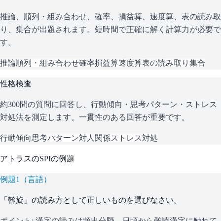
推論、順列・組み合わせ、確率、損益算、速度算、表の読み取
り、集合が出題されます。短時間で正確に解く計算力が必要で
す。
推論
順列・組み合わせ
確率
損益算
速度算
表の読み取り
集合
性格検査
約300問の質問に回答し、行動傾向・思考パターン・ストレス
対処法を測定します。一貫性のある回答が重要です。
行動傾向
思考パターン
対人関係
ストレス対処
アトラス
の
SPI
の例題
例題
1
（
言語
）
「斡旋」の読み方として正しいものを選びなさい。
ポイント:
漢字の読みは頻出分野。日頃から難読漢字に触れて