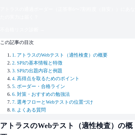
アトラス
の通過ボーダー（
正答率6〜7割程度（目安）
）にあな
たの実力は届く？
不合格リスク診断 →
この記事の目次
1
.
アトラスのWebテスト（適性検査）の概要
2
.
SPIの基本情報と特徴
3
.
SPIの出題内容と例題
4
.
高得点を取るためのポイント
5
.
ボーダー・合格ライン
6
.
対策・おすすめの勉強法
7
.
選考フローとWebテストの位置づけ
8
.
よくある質問
アトラス
のWebテスト（適性検査）の概