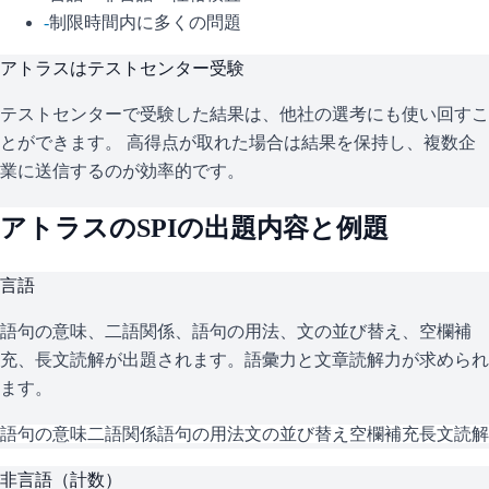
-
制限時間内に多くの問題
アトラス
はテストセンター受験
テストセンターで受験した結果は、他社の選考にも使い回すこ
とができます。 高得点が取れた場合は結果を保持し、複数企
業に送信するのが効率的です。
アトラス
の
SPI
の出題内容と例題
言語
語句の意味、二語関係、語句の用法、文の並び替え、空欄補
充、長文読解が出題されます。語彙力と文章読解力が求められ
ます。
語句の意味
二語関係
語句の用法
文の並び替え
空欄補充
長文読解
非言語（計数）