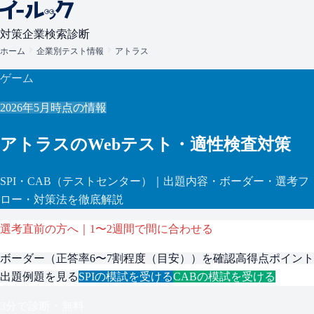
対策
企業検索
診断
ホーム
企業別テスト情報
アトラス
ゲーム
2026年5月
時点の情報
アトラス
のWebテスト・適性検査対策
SPI・CAB
（テストセンター）
｜出題内容・ボーダー・選考フ
ロー・対策法を徹底解説
選考直前の方へ｜1〜2週間で間に合わせる
ボーダー（
正答率6〜7割程度（目安）
）を確認
高得点ポイント
出題例題を見る
SPI
の模試を受ける
CAB
の模試を受ける
3分で診断・無料