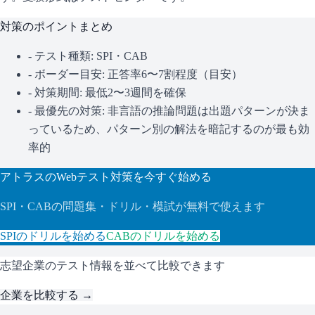
対策のポイントまとめ
- テスト種類:
SPI・CAB
- ボーダー目安:
正答率6〜7割程度（目安）
- 対策期間: 最低2〜3週間を確保
- 最優先の対策:
非言語の推論問題は出題パターンが決ま
っているため、パターン別の解法を暗記するのが最も効
率的
アトラス
のWebテスト対策を今すぐ始める
SPI・CAB
の問題集・ドリル・模試が無料で使えます
SPI
のドリルを始める
CAB
のドリルを始める
志望企業のテスト情報を並べて比較できます
企業を比較する →