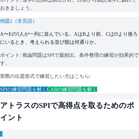
おきましょう。
例題
2
（
非言語
）
A〜Eの5人が一列に並んでいる。AはBより前、CはDより後ろ
にいるとき、考えられる並び順は何通りか。
ポイント:
推論問題はSPIで最頻出。条件整理の練習が効果的で
す。
実際の出題形式で練習したい方はこちら:
SPI
の練習問題を解く
CAB
の練習問題を解く
アトラス
の
SPI
で高得点を取るためのポ
イント
1