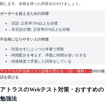
動します。余裕を持った対策を心がけましょう。
ボーダーを超えるための目標
- 言語: 正答率70%以上を目標
- 非言語/計数: 正答率65%以上を目標
不合格になりやすい人の特徴
- 対策せずにぶっつけ本番で受験
- 時間配分を考えず、序盤に時間を使いすぎる
- 性格検査で矛盾した回答をしている
アトラス
の不合格リスク診断を受ける（3分・無料）→
SPI
の模
試を受ける
アトラス
のWebテスト対策・おすすめの
勉強法