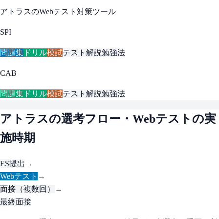
アトラス
のWebテスト対策ツール
SPI
問題集
ドリル
模試
テスト解説
勉強法
CAB
問題集
ドリル
模試
テスト解説
勉強法
アトラス
の選考フロー・Webテストの実
施時期
ES提出
→
Webテスト
→
面接（複数回）
→
最終面接