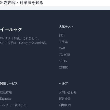
出題内容・対策法を知る
人気テスト
イールック
SPI
Webテスト対策、これひとつ。
玉手箱
SPI・玉手箱・CABなど全33種対応。
CAB
TG-WEB
SCOA
CUBIC
関連サービス
ヘルプ
就活市場
お問い合わせ
Digmedia
運営企業
ベンチャー就活ナビ
利用規約