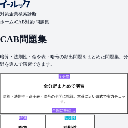
対策
企業検索
診断
ホーム
›
CAB
対策
›
問題集
CAB
問題集
暗算・法則性・命令表・暗号
の頻出問題をまとめた問題集。分
野を選んで演習できます。
全分野
全分野まとめて演習
暗算・法則性・命令表・暗号
の全問に挑戦。本番に近い形式で実力チェッ
ク。
全問に挑戦 →
暗算
法則性
暗算
法則性