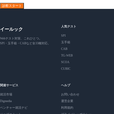
診断スタート
人気テスト
イールック
SPI
Webテスト対策、これひとつ。
玉手箱
SPI・玉手箱・CABなど全33種対応。
CAB
TG-WEB
SCOA
CUBIC
関連サービス
ヘルプ
就活市場
お問い合わせ
Digmedia
運営企業
ベンチャー就活ナビ
利用規約