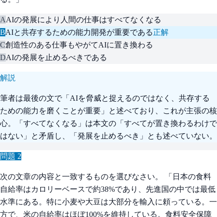
A
AIの発展により人間の仕事はすべてなくなる
B
AIと共存するための能力開発が重要である
正解
C
創造性のある仕事もやがてAIに置き換わる
D
AIの発展を止めるべきである
解説
筆者は最後の文で「AIを脅威と捉えるのではなく、共存する
ための能力を磨くことが重要」と述べており、これが主張の核
心。「すべてなくなる」は本文の「すべてが置き換わるわけで
はない」と矛盾し、「発展を止めるべき」とも述べていない。
問題
2
次の文章の内容と一致するものを選びなさい。 「日本の食料
自給率はカロリーベースで約38%であり、先進国の中では最低
水準にある。特に小麦や大豆は大部分を輸入に頼っている。一
方で、米の自給率はほぼ100%を維持している。食料安全保障