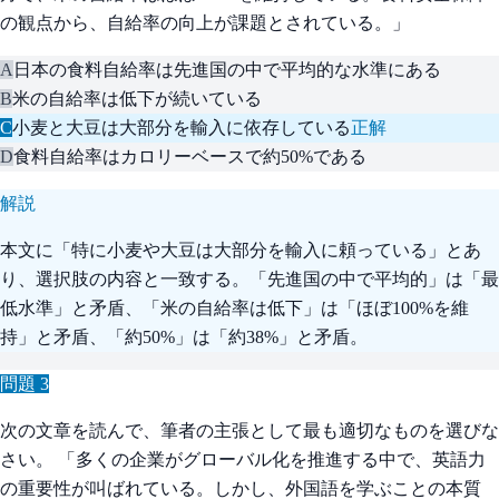
の観点から、自給率の向上が課題とされている。」
A
日本の食料自給率は先進国の中で平均的な水準にある
B
米の自給率は低下が続いている
C
小麦と大豆は大部分を輸入に依存している
正解
D
食料自給率はカロリーベースで約50%である
解説
本文に「特に小麦や大豆は大部分を輸入に頼っている」とあ
り、選択肢の内容と一致する。「先進国の中で平均的」は「最
低水準」と矛盾、「米の自給率は低下」は「ほぼ100%を維
持」と矛盾、「約50%」は「約38%」と矛盾。
問題
3
次の文章を読んで、筆者の主張として最も適切なものを選びな
さい。 「多くの企業がグローバル化を推進する中で、英語力
の重要性が叫ばれている。しかし、外国語を学ぶことの本質