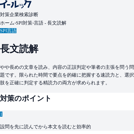
対策
企業検索
診断
ホーム
›
SPI対策
›
言語 -
長文読解
SPI言語
長文読解
やや長めの文章を読み、内容の正誤判定や筆者の主張を問う問
題です。限られた時間で要点を的確に把握する速読力と、選択
肢を正確に判定する精読力の両方が求められます。
対策のポイント
1
設問を先に読んでから本文を読むと効率的