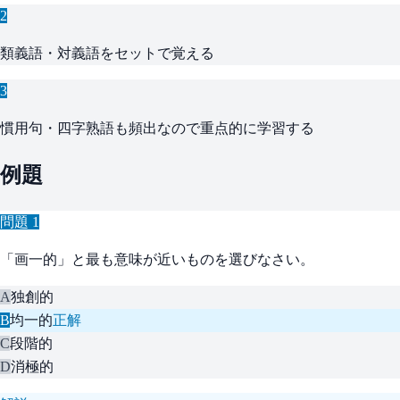
2
類義語・対義語をセットで覚える
3
慣用句・四字熟語も頻出なので重点的に学習する
例題
問題
1
「画一的」と最も意味が近いものを選びなさい。
A
独創的
B
均一的
正解
C
段階的
D
消極的