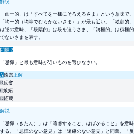
解説
「画一的」は「すべてを一様にそろえるさま」という意味で、
「均一的（均等でむらがないさま）」が最も近い。「独創的」
は逆の意味、「段階的」は段を追うさま、「消極的」は積極的
でないさまを表す。
問題
2
「忌憚」と最も意味が近いものを選びなさい。
A
遠慮
正解
B
反省
C
嫉妬
D
軽蔑
解説
「忌憚（きたん）」は「遠慮すること、はばかること」を意味
する。「忌憚のない意見」は「遠慮のない意見」と同義。「反