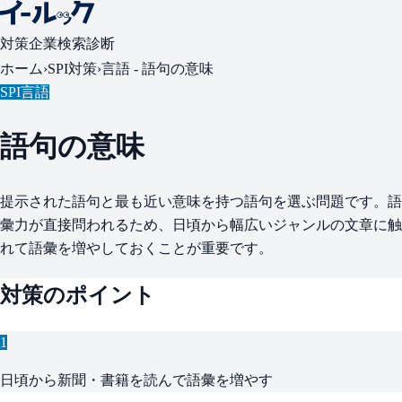
対策
企業検索
診断
ホーム
›
SPI対策
›
言語 -
語句の意味
SPI言語
語句の意味
提示された語句と最も近い意味を持つ語句を選ぶ問題です。語
彙力が直接問われるため、日頃から幅広いジャンルの文章に触
れて語彙を増やしておくことが重要です。
対策のポイント
1
日頃から新聞・書籍を読んで語彙を増やす