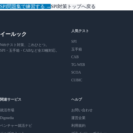
SPI問題集で練習する →
SPI対策トップへ戻る
人気テスト
イールック
SPI
Webテスト対策、これひとつ。
玉手箱
SPI・玉手箱・CABなど全33種対応。
CAB
TG-WEB
SCOA
CUBIC
関連サービス
ヘルプ
就活市場
お問い合わせ
Digmedia
運営企業
ベンチャー就活ナビ
利用規約