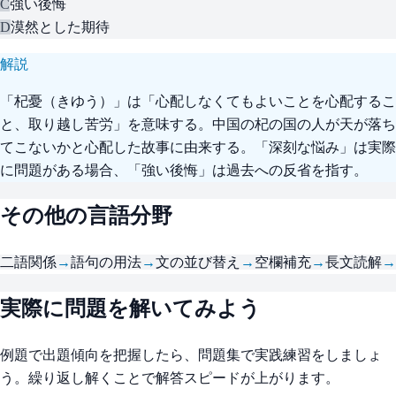
C
強い後悔
D
漠然とした期待
解説
「杞憂（きゆう）」は「心配しなくてもよいことを心配するこ
と、取り越し苦労」を意味する。中国の杞の国の人が天が落ち
てこないかと心配した故事に由来する。「深刻な悩み」は実際
に問題がある場合、「強い後悔」は過去への反省を指す。
その他の言語分野
二語関係
→
語句の用法
→
文の並び替え
→
空欄補充
→
長文読解
→
実際に問題を解いてみよう
例題で出題傾向を把握したら、問題集で実践練習をしましょ
う。繰り返し解くことで解答スピードが上がります。