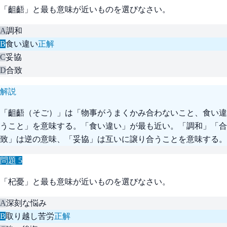
「齟齬」と最も意味が近いものを選びなさい。
A
調和
B
食い違い
正解
C
妥協
D
合致
解説
「齟齬（そご）」は「物事がうまくかみ合わないこと、食い違
うこと」を意味する。「食い違い」が最も近い。「調和」「合
致」は逆の意味、「妥協」は互いに譲り合うことを意味する。
問題
5
「杞憂」と最も意味が近いものを選びなさい。
A
深刻な悩み
B
取り越し苦労
正解