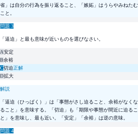
省」は自分の行為を振り返ること、「嫉妬」はうらやみねたむ
こと。
問題
3
「逼迫」と最も意味が近いものを選びなさい。
A
安定
B
余裕
C
切迫
正解
D
拡大
解説
「逼迫（ひっぱく）」は「事態がさし迫ること、余裕がなくな
ること」を意味する。「切迫」も「期限や事態が間近に迫るこ
と」を意味し、最も近い。「安定」「余裕」は逆の意味。
問題
4