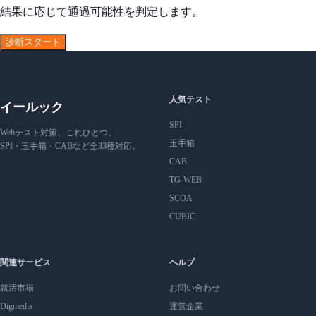
結果に応じて通過可能性を判定します。
診断スタート
人気テスト
イールック
SPI
Webテスト対策、これひとつ。
玉手箱
SPI・玉手箱・CABなど全33種対応。
CAB
TG-WEB
SCOA
CUBIC
関連サービス
ヘルプ
就活市場
お問い合わせ
Digmedia
運営企業