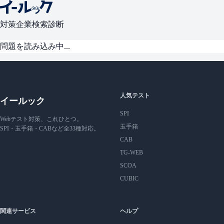
対策
企業検索
診断
問題を読み込み中...
人気テスト
イールック
SPI
Webテスト対策、これひとつ。
玉手箱
SPI・玉手箱・CABなど全33種対応。
CAB
TG-WEB
SCOA
CUBIC
関連サービス
ヘルプ