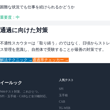
困難な状況でも仕事を続けられるかどうか
重要度：中
通過に向けた対策
不適性スカウターは「取り繕う」のではなく、日頃からストレ
ス管理を意識し、自然体で受験することが最善の対策です。
解法テクニック →
通過率チェッカー →
人気テスト
イールック
SPI
Webテスト対策、これひとつ。
玉手箱
SPI・玉手箱・CABなど全33種対応。
CAB
TG-WEB