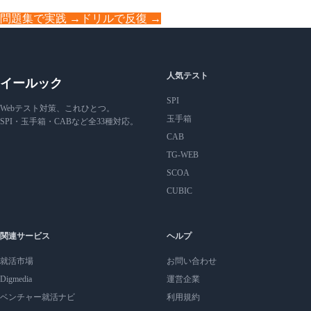
問題集で実践 →
ドリルで反復 →
人気テスト
イールック
SPI
Webテスト対策、これひとつ。
玉手箱
SPI・玉手箱・CABなど全33種対応。
CAB
TG-WEB
SCOA
CUBIC
関連サービス
ヘルプ
就活市場
お問い合わせ
Digmedia
運営企業
ベンチャー就活ナビ
利用規約