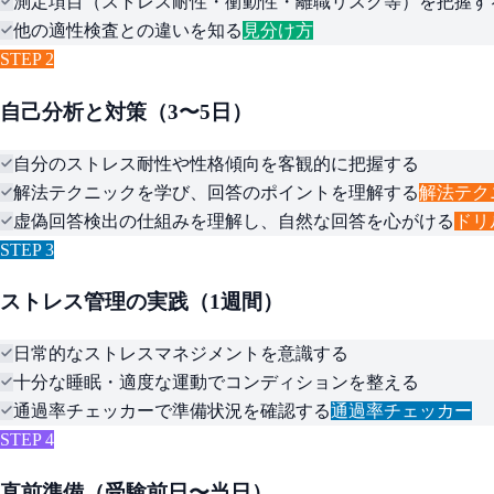
測定項目（ストレス耐性・衝動性・離職リスク等）を把握す
他の適性検査との違いを知る
見分け方
STEP 2
自己分析と対策（3〜5日）
自分のストレス耐性や性格傾向を客観的に把握する
解法テクニックを学び、回答のポイントを理解する
解法テク
虚偽回答検出の仕組みを理解し、自然な回答を心がける
ドリ
STEP 3
ストレス管理の実践（1週間）
日常的なストレスマネジメントを意識する
十分な睡眠・適度な運動でコンディションを整える
通過率チェッカーで準備状況を確認する
通過率チェッカー
STEP 4
直前準備（受験前日〜当日）