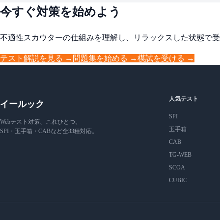
今すぐ対策を始めよう
不適性スカウターの仕組みを理解し、リラックスした状態で受
テスト解説を見る →
問題集を始める →
模試を受ける →
人気テスト
イールック
SPI
Webテスト対策、これひとつ。
玉手箱
SPI・玉手箱・CABなど全33種対応。
CAB
TG-WEB
SCOA
CUBIC