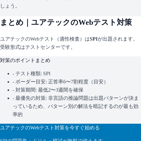
しょう。
まとめ｜
ユアテック
のWebテスト対策
ユアテック
のWebテスト（適性検査）は
SPI
が出題されます。
受験形式はテストセンターです。
対策のポイントまとめ
- テスト種類:
SPI
- ボーダー目安:
正答率6〜7割程度（目安）
- 対策期間: 最低2〜3週間を確保
- 最優先の対策:
非言語の推論問題は出題パターンが決ま
っているため、パターン別の解法を暗記するのが最も効
率的
ユアテック
のWebテスト対策を今すぐ始める
SPI
の問題集・ドリル・模試が無料で使えます