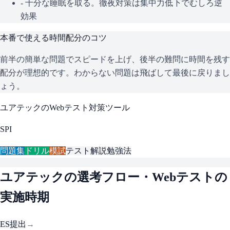
- 十分な睡眠を取る。徹夜対策は集中力低下でむしろ逆
効果
本番で使える時間配分のコツ
前半の簡単な問題でスピードを上げ、後半の難問に時間を残す
配分が理想的です。わからない問題は飛ばして最後に戻りまし
ょう。
ユアテック
のWebテスト対策ツール
SPI
問題集
ドリル
模試
テスト解説
勉強法
ユアテック
の選考フロー・Webテストの
実施時期
ES提出
→