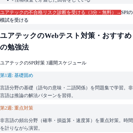
ユアテック
の不合格リスク診断を受ける（3分・無料）→
SPI
の
模試を受ける
ユアテック
のWebテスト対策・おすすめ
の勉強法
ユアテック
の
SPI
対策 3週間スケジュール
第1週: 基礎固め
言語分野の基礎（語句の意味・二語関係）を問題集で学習。非
言語は推論の解法パターンを習得。
第2週: 重点対策
非言語の頻出分野（確率・損益算・速度算）を重点対策。時間
を計りながら演習。