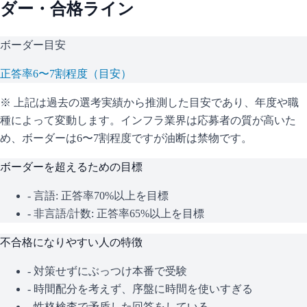
ダー・合格ライン
ボーダー目安
正答率6〜7割程度（目安）
※ 上記は過去の選考実績から推測した目安であり、年度や職
種によって変動します。
インフラ業界は応募者の質が高いた
め、ボーダーは6〜7割程度ですが油断は禁物です。
ボーダーを超えるための目標
- 言語: 正答率70%以上を目標
- 非言語/計数: 正答率65%以上を目標
不合格になりやすい人の特徴
- 対策せずにぶっつけ本番で受験
- 時間配分を考えず、序盤に時間を使いすぎる
- 性格検査で矛盾した回答をしている