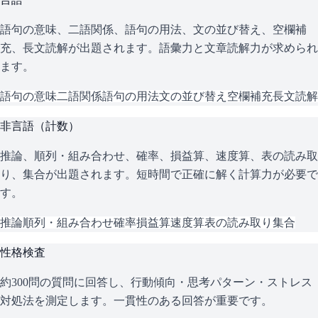
語句の意味、二語関係、語句の用法、文の並び替え、空欄補
充、長文読解が出題されます。語彙力と文章読解力が求められ
ます。
語句の意味
二語関係
語句の用法
文の並び替え
空欄補充
長文読解
非言語（計数）
推論、順列・組み合わせ、確率、損益算、速度算、表の読み取
り、集合が出題されます。短時間で正確に解く計算力が必要で
す。
推論
順列・組み合わせ
確率
損益算
速度算
表の読み取り
集合
性格検査
約300問の質問に回答し、行動傾向・思考パターン・ストレス
対処法を測定します。一貫性のある回答が重要です。