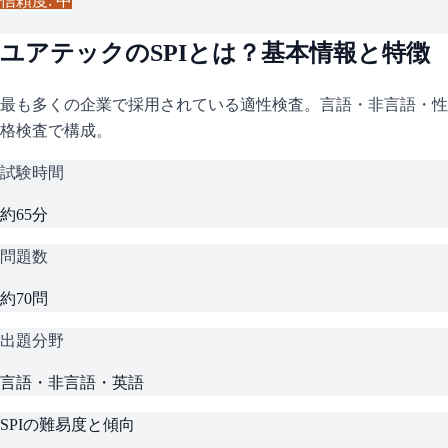
信頼度: 中
ユアテック
の
SPI
とは？基本情報と特徴
最も多くの企業で採用されている適性検査。言語・非言語・性
格検査で構成。
試験時間
約65分
問題数
約70問
出題分野
言語・非言語・英語
SPI
の難易度と傾向