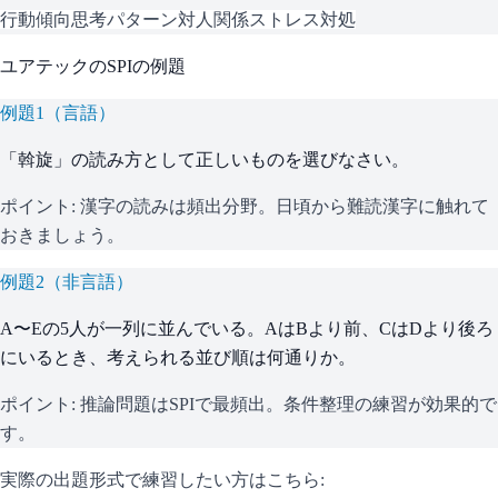
行動傾向
思考パターン
対人関係
ストレス対処
ユアテック
の
SPI
の例題
例題
1
（
言語
）
「斡旋」の読み方として正しいものを選びなさい。
ポイント:
漢字の読みは頻出分野。日頃から難読漢字に触れて
おきましょう。
例題
2
（
非言語
）
A〜Eの5人が一列に並んでいる。AはBより前、CはDより後ろ
にいるとき、考えられる並び順は何通りか。
ポイント:
推論問題はSPIで最頻出。条件整理の練習が効果的で
す。
実際の出題形式で練習したい方はこちら: