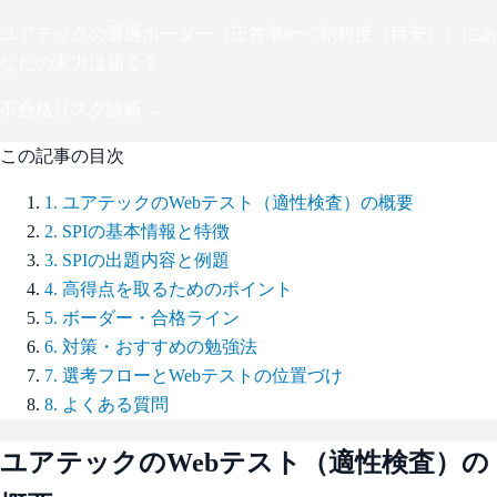
ユアテック
の通過ボーダー（
正答率6〜7割程度（目安）
）にあ
なたの実力は届く？
不合格リスク診断 →
この記事の目次
1
.
ユアテックのWebテスト（適性検査）の概要
2
.
SPIの基本情報と特徴
3
.
SPIの出題内容と例題
4
.
高得点を取るためのポイント
5
.
ボーダー・合格ライン
6
.
対策・おすすめの勉強法
7
.
選考フローとWebテストの位置づけ
8
.
よくある質問
ユアテック
のWebテスト（適性検査）の