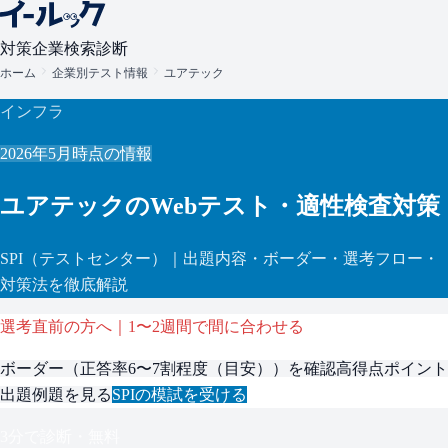
対策
企業検索
診断
ホーム
企業別テスト情報
ユアテック
インフラ
2026年5月
時点の情報
ユアテック
のWebテスト・適性検査対策
SPI
（テストセンター）
｜出題内容・ボーダー・選考フロー・
対策法を徹底解説
選考直前の方へ｜1〜2週間で間に合わせる
ボーダー（
正答率6〜7割程度（目安）
）を確認
高得点ポイント
出題例題を見る
SPI
の模試を受ける
3分で診断・無料