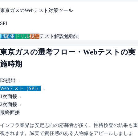
東京ガス
のWebテスト対策ツール
SPI
問題集
ドリル
模試
テスト解説
勉強法
東京ガス
の選考フロー・Webテストの実
施時期
ES提出
→
Webテスト（SPI）
→
1次面接
→
2次面接
→
最終面接
インフラ業界は安定志向の応募者が多く、性格検査の結果も重
視されます。誠実で責任感のある人物像をアピールしましょ