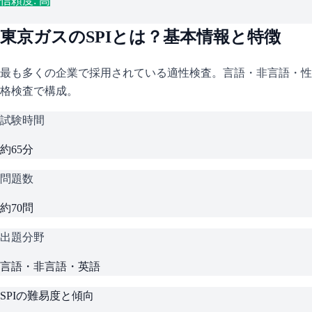
信頼度: 高
東京ガス
の
SPI
とは？基本情報と特徴
最も多くの企業で採用されている適性検査。言語・非言語・性
格検査で構成。
試験時間
約65分
問題数
約70問
出題分野
言語・非言語・英語
SPI
の難易度と傾向