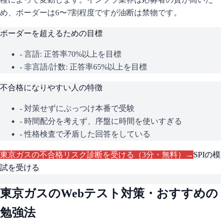
め、ボーダーは6〜7割程度ですが油断は禁物です。
ボーダーを超えるための目標
- 言語: 正答率70%以上を目標
- 非言語/計数: 正答率65%以上を目標
不合格になりやすい人の特徴
- 対策せずにぶっつけ本番で受験
- 時間配分を考えず、序盤に時間を使いすぎる
- 性格検査で矛盾した回答をしている
東京ガス
の不合格リスク診断を受ける（3分・無料）→
SPI
の模
試を受ける
東京ガス
のWebテスト対策・おすすめの
勉強法