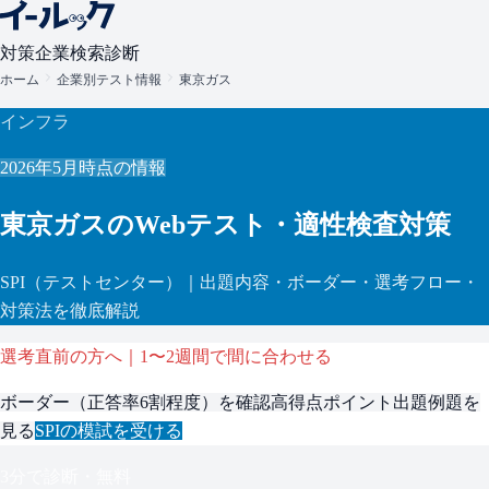
対策
企業検索
診断
ホーム
企業別テスト情報
東京ガス
インフラ
2026年5月
時点の情報
東京ガス
のWebテスト・適性検査対策
SPI
（テストセンター）
｜出題内容・ボーダー・選考フロー・
対策法を徹底解説
選考直前の方へ｜1〜2週間で間に合わせる
ボーダー（
正答率6割程度
）を確認
高得点ポイント
出題例題を
見る
SPI
の模試を受ける
3分で診断・無料