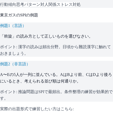
行動傾向
思考パターン
対人関係
ストレス対処
東京ガス
の
SPI
の例題
例題
1
（
言語
）
「斡旋」の読み方として正しいものを選びなさい。
ポイント:
漢字の読みは頻出分野。日頃から難読漢字に触れて
おきましょう。
例題
2
（
非言語
）
A〜Eの5人が一列に並んでいる。AはBより前、CはDより後ろ
にいるとき、考えられる並び順は何通りか。
ポイント:
推論問題はSPIで最頻出。条件整理の練習が効果的で
す。
実際の出題形式で練習したい方はこちら: