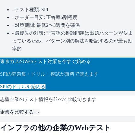
- テスト種類:
SPI
- ボーダー目安:
正答率6割程度
- 対策期間: 最低2〜3週間を確保
- 最優先の対策:
非言語の推論問題は出題パターンが決ま
っているため、パターン別の解法を暗記するのが最も効
率的
東京ガス
のWebテスト対策を今すぐ始める
SPI
の問題集・ドリル・模試が無料で使えます
SPI
のドリルを始める
志望企業のテスト情報を並べて比較できます
企業を比較する →
インフラ
の他の企業のWebテスト