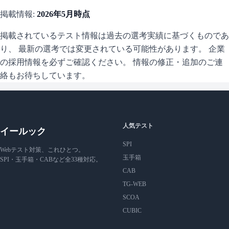
掲載情報:
2026年5月
時点
掲載されているテスト情報は過去の選考実績に基づくものであ
り、 最新の選考では変更されている可能性があります。 企業
の採用情報を必ずご確認ください。 情報の修正・追加のご連
絡もお待ちしています。
人気テスト
イールック
SPI
Webテスト対策、これひとつ。
玉手箱
SPI・玉手箱・CABなど全33種対応。
CAB
TG-WEB
SCOA
CUBIC