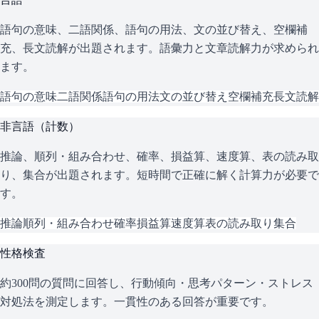
語句の意味、二語関係、語句の用法、文の並び替え、空欄補
充、長文読解が出題されます。語彙力と文章読解力が求められ
ます。
語句の意味
二語関係
語句の用法
文の並び替え
空欄補充
長文読解
非言語（計数）
推論、順列・組み合わせ、確率、損益算、速度算、表の読み取
り、集合が出題されます。短時間で正確に解く計算力が必要で
す。
推論
順列・組み合わせ
確率
損益算
速度算
表の読み取り
集合
性格検査
約300問の質問に回答し、行動傾向・思考パターン・ストレス
対処法を測定します。一貫性のある回答が重要です。