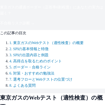
東京ガス
の通過ボーダー（
正答率6割程度
）にあなたの実力は
届く？
不合格リスク診断 →
この記事の目次
1
.
東京ガスのWebテスト（適性検査）の概要
2
.
SPIの基本情報と特徴
3
.
SPIの出題内容と例題
4
.
高得点を取るためのポイント
5
.
ボーダー・合格ライン
6
.
対策・おすすめの勉強法
7
.
選考フローとWebテストの位置づけ
8
.
よくある質問
東京ガス
のWebテスト（適性検査）の概