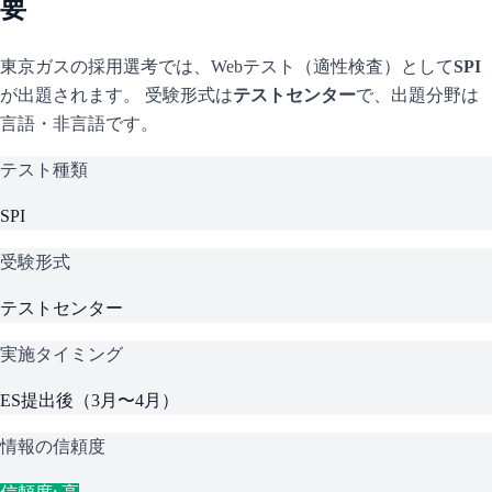
要
東京ガス
の採用選考では、Webテスト（適性検査）として
SPI
が出題されます。 受験形式は
テストセンター
で、
出題分野は
言語・非言語です。
テスト種類
SPI
受験形式
テストセンター
実施タイミング
ES提出後（3月〜4月）
情報の信頼度