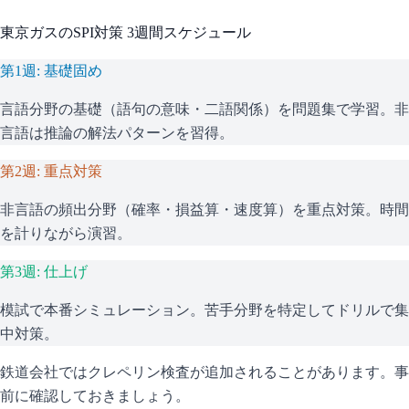
東京ガス
の
SPI
対策 3週間スケジュール
第1週: 基礎固め
言語分野の基礎（語句の意味・二語関係）を問題集で学習。非
言語は推論の解法パターンを習得。
第2週: 重点対策
非言語の頻出分野（確率・損益算・速度算）を重点対策。時間
を計りながら演習。
第3週: 仕上げ
模試で本番シミュレーション。苦手分野を特定してドリルで集
中対策。
鉄道会社ではクレペリン検査が追加されることがあります。事
前に確認しておきましょう。