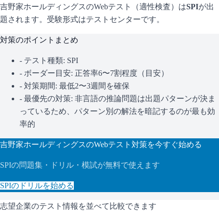
吉野家ホールディングス
のWebテスト（適性検査）は
SPI
が出
題されます。
受験形式はテストセンターです。
対策のポイントまとめ
- テスト種類:
SPI
- ボーダー目安:
正答率6〜7割程度（目安）
- 対策期間: 最低2〜3週間を確保
- 最優先の対策:
非言語の推論問題は出題パターンが決ま
っているため、パターン別の解法を暗記するのが最も効
率的
吉野家ホールディングス
のWebテスト対策を今すぐ始める
SPI
の問題集・ドリル・模試が無料で使えます
SPI
のドリルを始める
志望企業のテスト情報を並べて比較できます