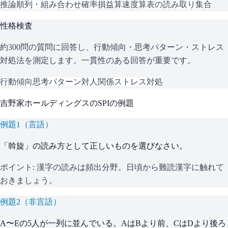
推論
順列・組み合わせ
確率
損益算
速度算
表の読み取り
集合
性格検査
約300問の質問に回答し、行動傾向・思考パターン・ストレス
対処法を測定します。一貫性のある回答が重要です。
行動傾向
思考パターン
対人関係
ストレス対処
吉野家ホールディングス
の
SPI
の例題
例題
1
（
言語
）
「斡旋」の読み方として正しいものを選びなさい。
ポイント:
漢字の読みは頻出分野。日頃から難読漢字に触れて
おきましょう。
例題
2
（
非言語
）
A〜Eの5人が一列に並んでいる。AはBより前、CはDより後ろ