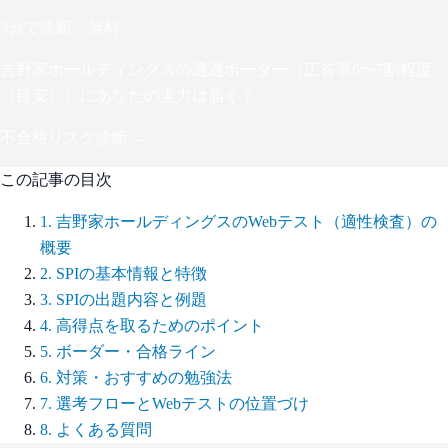
3分で診断・無料
吉野家ホールディングス
の通過ボーダー（
正答率6〜7割程度
（目安）
）にあなたの実力は届く？
不合格リスク診断 →
この記事の目次
1
.
吉野家ホールディングスのWebテスト（適性検査）の
概要
2
.
SPIの基本情報と特徴
3
.
SPIの出題内容と例題
4
.
高得点を取るためのポイント
5
.
ボーダー・合格ライン
6
.
対策・おすすめの勉強法
7
.
選考フローとWebテストの位置づけ
8
.
よくある質問