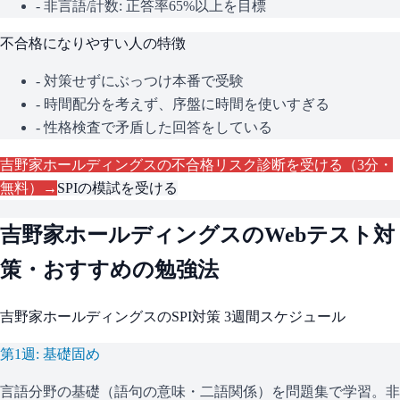
- 非言語/計数: 正答率65%以上を目標
不合格になりやすい人の特徴
- 対策せずにぶっつけ本番で受験
- 時間配分を考えず、序盤に時間を使いすぎる
- 性格検査で矛盾した回答をしている
吉野家ホールディングス
の不合格リスク診断を受ける（3分・
無料）→
SPI
の模試を受ける
吉野家ホールディングス
のWebテスト対
策・おすすめの勉強法
吉野家ホールディングス
の
SPI
対策 3週間スケジュール
第1週: 基礎固め
言語分野の基礎（語句の意味・二語関係）を問題集で学習。非