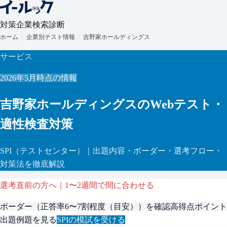
対策
企業検索
診断
ホーム
企業別テスト情報
吉野家ホールディングス
サービス
2026年5月
時点の情報
吉野家ホールディングス
のWebテスト・
適性検査対策
SPI
（テストセンター）
｜出題内容・ボーダー・選考フロー・
対策法を徹底解説
選考直前の方へ｜1〜2週間で間に合わせる
ボーダー（
正答率6〜7割程度（目安）
）を確認
高得点ポイント
出題例題を見る
SPI
の模試を受ける