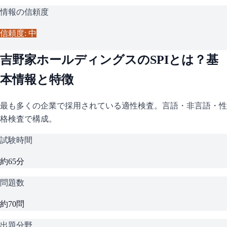
情報の信頼度
信頼度: 中
吉野家ホールディングス
の
SPI
とは？基
本情報と特徴
最も多くの企業で採用されている適性検査。言語・非言語・性
格検査で構成。
試験時間
約65分
問題数
約70問
出題分野