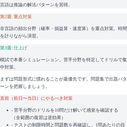
言語は推論の解法パターンを習得。
第2週: 重点対策
非言語の頻出分野（確率・損益算・速度算）を重点対策。時間
を計りながら演習。
第3週: 仕上げ
模試で本番シミュレーション。苦手分野を特定してドリルで集
中対策。
まずは問題形式に慣れることが最優先です。問題集で出題パタ
ーンを把握しましょう。
直前（前日〜当日）にやるべき対策
- 苦手分野のドリルを10問だけ解いて感覚を確認する
（全範囲の復習は逆効果）
- テストの制限時間と問題数を再確認し、1問あたりの目