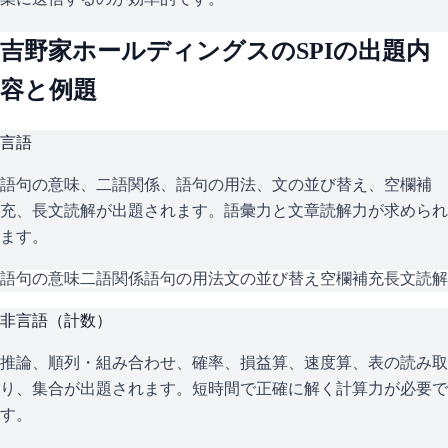
吉野家ホールディングス
の
SPI
の出題内
容と例題
言語
語句の意味、二語関係、語句の用法、文の並び替え、空欄補
充、長文読解が出題されます。語彙力と文章読解力が求められ
ます。
語句の意味
二語関係
語句の用法
文の並び替え
空欄補充
長文読解
非言語（計数）
推論、順列・組み合わせ、確率、損益算、速度算、表の読み取
り、集合が出題されます。短時間で正確に解く計算力が必要で
す。