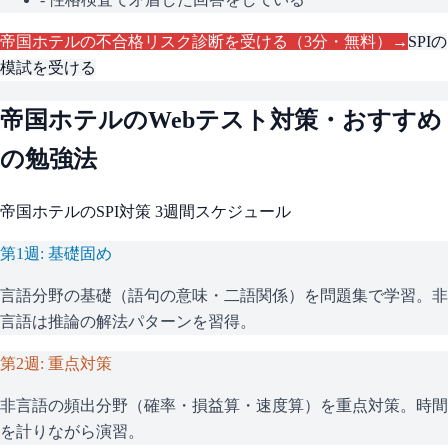
帝国ホテル
の不合格リスク診断を受ける（3分・無料）→
SPI
の
模試を受ける
帝国ホテル
のWebテスト対策・おすすめ
の勉強法
帝国ホテル
の
SPI
対策 3週間スケジュール
第1週: 基礎固め
言語分野の基礎（語句の意味・二語関係）を問題集で学習。非
言語は推論の解法パターンを習得。
第2週: 重点対策
非言語の頻出分野（確率・損益算・速度算）を重点対策。時間
を計りながら演習。