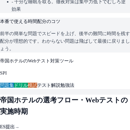
- 十分な睡眠を取る。徹夜対策は集中力低下でむしろ逆
効果
本番で使える時間配分のコツ
前半の簡単な問題でスピードを上げ、後半の難問に時間を残す
配分が理想的です。わからない問題は飛ばして最後に戻りまし
ょう。
帝国ホテル
のWebテスト対策ツール
SPI
問題集
ドリル
模試
テスト解説
勉強法
帝国ホテル
の選考フロー・Webテストの
実施時期
ES提出
→