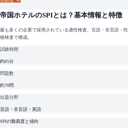
信頼度: 中
帝国ホテル
の
SPI
とは？基本情報と特徴
最も多くの企業で採用されている適性検査。言語・非言語・性
格検査で構成。
試験時間
約65分
問題数
約70問
出題分野
言語・非言語・英語
SPI
の難易度と傾向