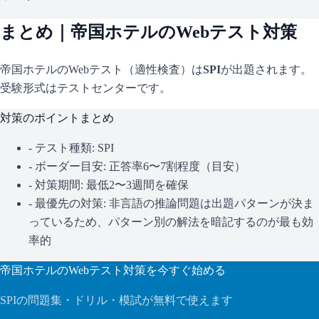
まとめ｜
帝国ホテル
のWebテスト対策
帝国ホテル
のWebテスト（適性検査）は
SPI
が出題されます。
受験形式はテストセンターです。
対策のポイントまとめ
- テスト種類:
SPI
- ボーダー目安:
正答率6〜7割程度（目安）
- 対策期間: 最低2〜3週間を確保
- 最優先の対策:
非言語の推論問題は出題パターンが決ま
っているため、パターン別の解法を暗記するのが最も効
率的
帝国ホテル
のWebテスト対策を今すぐ始める
SPI
の問題集・ドリル・模試が無料で使えます