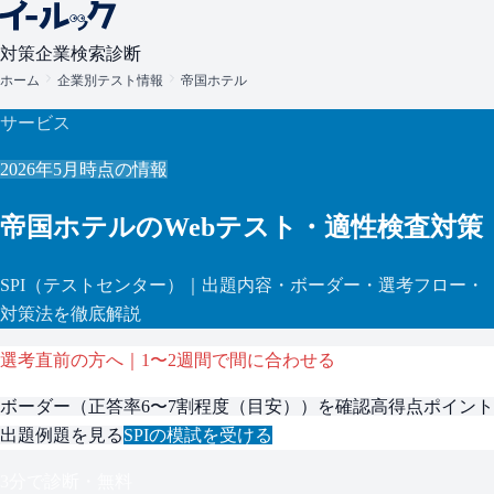
対策
企業検索
診断
ホーム
企業別テスト情報
帝国ホテル
サービス
2026年5月
時点の情報
帝国ホテル
のWebテスト・適性検査対策
SPI
（テストセンター）
｜出題内容・ボーダー・選考フロー・
対策法を徹底解説
選考直前の方へ｜1〜2週間で間に合わせる
ボーダー（
正答率6〜7割程度（目安）
）を確認
高得点ポイント
出題例題を見る
SPI
の模試を受ける
3分で診断・無料