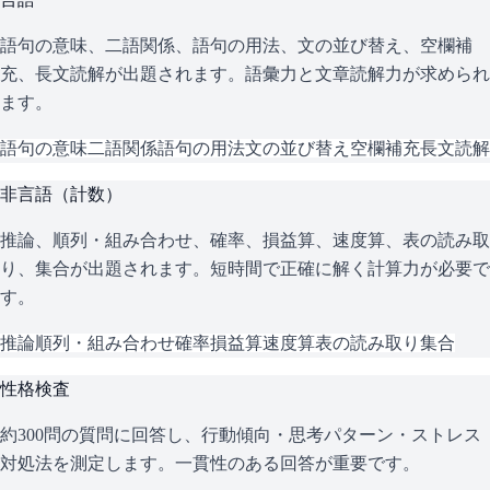
語句の意味、二語関係、語句の用法、文の並び替え、空欄補
充、長文読解が出題されます。語彙力と文章読解力が求められ
ます。
語句の意味
二語関係
語句の用法
文の並び替え
空欄補充
長文読解
非言語（計数）
推論、順列・組み合わせ、確率、損益算、速度算、表の読み取
り、集合が出題されます。短時間で正確に解く計算力が必要で
す。
推論
順列・組み合わせ
確率
損益算
速度算
表の読み取り
集合
性格検査
約300問の質問に回答し、行動傾向・思考パターン・ストレス
対処法を測定します。一貫性のある回答が重要です。