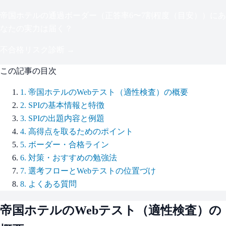
帝国ホテル
の通過ボーダー（
正答率6〜7割程度（目安）
）にあ
なたの実力は届く？
不合格リスク診断 →
この記事の目次
1
.
帝国ホテルのWebテスト（適性検査）の概要
2
.
SPIの基本情報と特徴
3
.
SPIの出題内容と例題
4
.
高得点を取るためのポイント
5
.
ボーダー・合格ライン
6
.
対策・おすすめの勉強法
7
.
選考フローとWebテストの位置づけ
8
.
よくある質問
帝国ホテル
のWebテスト（適性検査）の