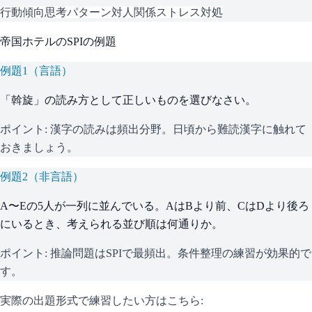
行動傾向
思考パターン
対人関係
ストレス対処
帝国ホテル
の
SPI
の例題
例題
1
（
言語
）
「斡旋」の読み方として正しいものを選びなさい。
ポイント:
漢字の読みは頻出分野。日頃から難読漢字に触れて
おきましょう。
例題
2
（
非言語
）
A〜Eの5人が一列に並んでいる。AはBより前、CはDより後ろ
にいるとき、考えられる並び順は何通りか。
ポイント:
推論問題はSPIで最頻出。条件整理の練習が効果的で
す。
実際の出題形式で練習したい方はこちら: