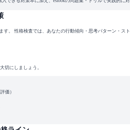
入できる対策本に加え、eslookの問題集・ドリルで実践的に
策
れます。 性格検査では、あなたの行動傾向・思考パターン・ス
大切にしましょう。
ス評価）
い
合格ライン