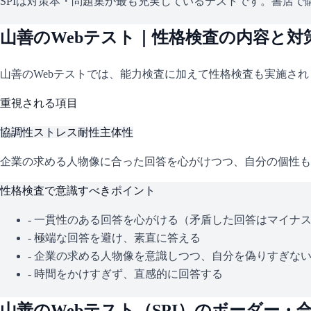
SPIは対策本・問題集が最も充実しているテストです。書店で購
山善
のWebテスト｜性格検査の内容と対
山善
のWebテストでは、能力検査に加えて性格検査も実施さ
重視される項目
協調性
ストレス耐性
主体性
企業の求める人物像に合った回答を心がけつつ、自分の個性も
性格検査で意識すべきポイント
- 一貫性のある回答を心がける（矛盾した回答はマイナ
- 極端な回答を避け、素直に答える
- 企業の求める人物像を意識しつつ、自分を偽りすぎな
- 時間をかけすぎず、直感的に回答する
山善
のWebテスト（
SPI
）のボーダー・