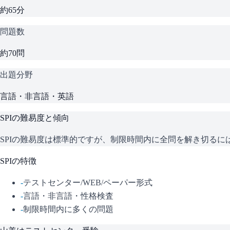
約65分
問題数
約70問
出題分野
言語・非言語・英語
SPI
の難易度と傾向
SPIの難易度は標準的ですが、制限時間内に全問を解き切る
SPI
の特徴
-
テストセンター/WEB/ペーパー形式
-
言語・非言語・性格検査
-
制限時間内に多くの問題