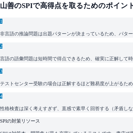
山善
の
SPI
で高得点を取るためのポイン
1
非言語の推論問題は出題パターンが決まっているため、パター
2
言語の語彙問題は短時間で得点できるため、確実に正解して時
3
テストセンター受験の場合は正解するほど難易度が上がるため
4
性格検査は深く考えすぎず、直感で素早く回答する（矛盾しな
SPI
の対策リソース