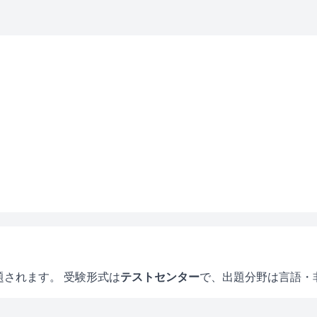
題されます。 受験形式は
テストセンター
で、
出題分野は言語・