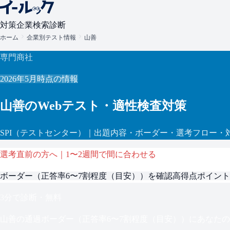
対策
企業検索
診断
ホーム
企業別テスト情報
山善
専門商社
2026年5月
時点の情報
山善
のWebテスト・適性検査対策
SPI
（テストセンター）
｜出題内容・ボーダー・選考フロー・
選考直前の方へ｜1〜2週間で間に合わせる
ボーダー（
正答率6〜7割程度（目安）
）を確認
高得点ポイント
3分で診断・無料
山善
の通過ボーダー（
正答率6〜7割程度（目安）
）にあなたの