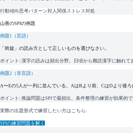
行動傾向
思考パターン
対人関係
ストレス対処
山善
の
SPI
の例題
例題
1
（
言語
）
「斡旋」の読み方として正しいものを選びなさい。
ポイント:
漢字の読みは頻出分野。日頃から難読漢字に触れて
例題
2
（
非言語
）
A〜Eの5人が一列に並んでいる。AはBより前、CはDより後
ポイント:
推論問題はSPIで最頻出。条件整理の練習が効果的
実際の出題形式で練習したい方はこちら:
SPI
の練習問題を解く