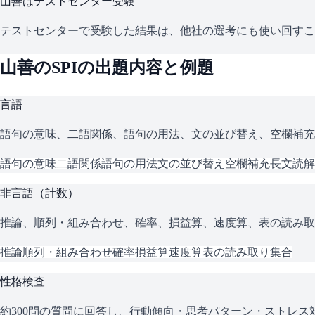
山善
はテストセンター受験
テストセンターで受験した結果は、他社の選考にも使い回すこ
山善
の
SPI
の出題内容と例題
言語
語句の意味、二語関係、語句の用法、文の並び替え、空欄補充
語句の意味
二語関係
語句の用法
文の並び替え
空欄補充
長文読解
非言語（計数）
推論、順列・組み合わせ、確率、損益算、速度算、表の読み取
推論
順列・組み合わせ
確率
損益算
速度算
表の読み取り
集合
性格検査
約300問の質問に回答し、行動傾向・思考パターン・ストレ