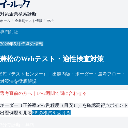
対策
企業検索
診断
ホーム
企業別テスト情報
兼松
専門商社
2026年5月
時点の情報
兼松
のWebテスト・適性検査対策
SPI
（テストセンター）
｜出題内容・ボーダー・選考フロー・
対策法を徹底解説
選考直前の方へ｜1〜2週間で間に合わせる
ボーダー（
正答率6〜7割程度（目安）
）を確認
高得点ポイント
出題例題を見る
SPI
の模試を受ける
3分で診断・無料