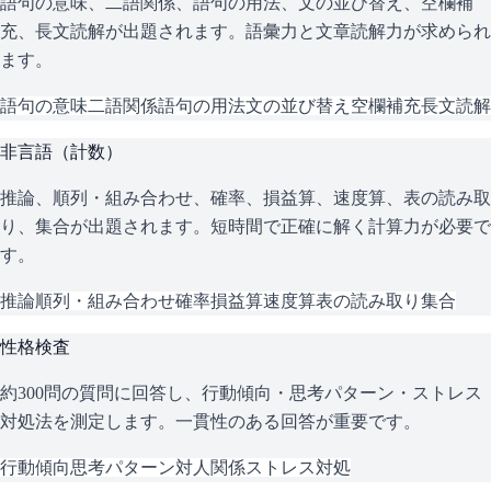
語句の意味、二語関係、語句の用法、文の並び替え、空欄補
充、長文読解が出題されます。語彙力と文章読解力が求められ
ます。
語句の意味
二語関係
語句の用法
文の並び替え
空欄補充
長文読解
非言語（計数）
推論、順列・組み合わせ、確率、損益算、速度算、表の読み取
り、集合が出題されます。短時間で正確に解く計算力が必要で
す。
推論
順列・組み合わせ
確率
損益算
速度算
表の読み取り
集合
性格検査
約300問の質問に回答し、行動傾向・思考パターン・ストレス
対処法を測定します。一貫性のある回答が重要です。
行動傾向
思考パターン
対人関係
ストレス対処