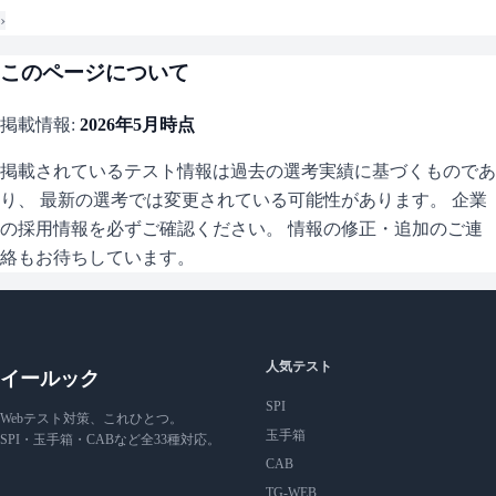
›
このページについて
掲載情報:
2026年5月
時点
掲載されているテスト情報は過去の選考実績に基づくものであ
り、 最新の選考では変更されている可能性があります。 企業
の採用情報を必ずご確認ください。 情報の修正・追加のご連
絡もお待ちしています。
人気テスト
イールック
SPI
Webテスト対策、これひとつ。
玉手箱
SPI・玉手箱・CABなど全33種対応。
CAB
TG-WEB