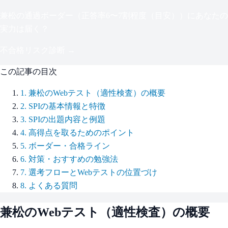
兼松
の通過ボーダー（
正答率6〜7割程度（目安）
）にあなたの
実力は届く？
不合格リスク診断 →
この記事の目次
1
.
兼松のWebテスト（適性検査）の概要
2
.
SPIの基本情報と特徴
3
.
SPIの出題内容と例題
4
.
高得点を取るためのポイント
5
.
ボーダー・合格ライン
6
.
対策・おすすめの勉強法
7
.
選考フローとWebテストの位置づけ
8
.
よくある質問
兼松
のWebテスト（適性検査）の概要