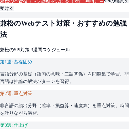
兼松
の不合格リスク診断を受ける（3分・無料）→
SPI
の模試を
受ける
兼松
のWebテスト対策・おすすめの勉強
法
兼松
の
SPI
対策 3週間スケジュール
第1週: 基礎固め
言語分野の基礎（語句の意味・二語関係）を問題集で学習。非
言語は推論の解法パターンを習得。
第2週: 重点対策
非言語の頻出分野（確率・損益算・速度算）を重点対策。時間
を計りながら演習。
第3週: 仕上げ