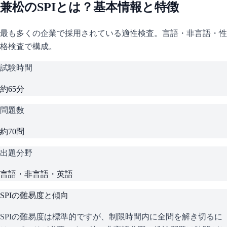
兼松
の
SPI
とは？基本情報と特徴
最も多くの企業で採用されている適性検査。言語・非言語・性
格検査で構成。
試験時間
約65分
問題数
約70問
出題分野
言語・非言語・英語
SPI
の難易度と傾向
SPIの難易度は標準的ですが、制限時間内に全問を解き切るに