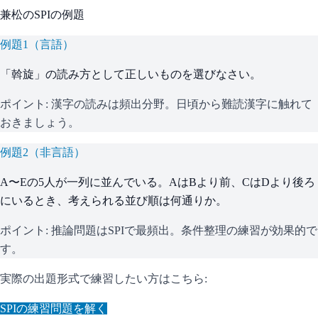
兼松
の
SPI
の例題
例題
1
（
言語
）
「斡旋」の読み方として正しいものを選びなさい。
ポイント:
漢字の読みは頻出分野。日頃から難読漢字に触れて
おきましょう。
例題
2
（
非言語
）
A〜Eの5人が一列に並んでいる。AはBより前、CはDより後ろ
にいるとき、考えられる並び順は何通りか。
ポイント:
推論問題はSPIで最頻出。条件整理の練習が効果的で
す。
実際の出題形式で練習したい方はこちら:
SPI
の練習問題を解く