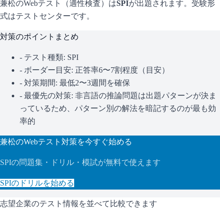
兼松
のWebテスト（適性検査）は
SPI
が出題されます。
受験形
式はテストセンターです。
対策のポイントまとめ
- テスト種類:
SPI
- ボーダー目安:
正答率6〜7割程度（目安）
- 対策期間: 最低2〜3週間を確保
- 最優先の対策:
非言語の推論問題は出題パターンが決ま
っているため、パターン別の解法を暗記するのが最も効
率的
兼松
のWebテスト対策を今すぐ始める
SPI
の問題集・ドリル・模試が無料で使えます
SPI
のドリルを始める
志望企業のテスト情報を並べて比較できます