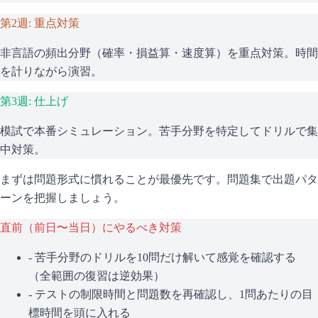
第2週: 重点対策
非言語の頻出分野（確率・損益算・速度算）を重点対策。時間
を計りながら演習。
第3週: 仕上げ
模試で本番シミュレーション。苦手分野を特定してドリルで集
中対策。
まずは問題形式に慣れることが最優先です。問題集で出題パタ
ーンを把握しましょう。
直前（前日〜当日）にやるべき対策
- 苦手分野のドリルを10問だけ解いて感覚を確認する
（全範囲の復習は逆効果）
- テストの制限時間と問題数を再確認し、1問あたりの目
標時間を頭に入れる