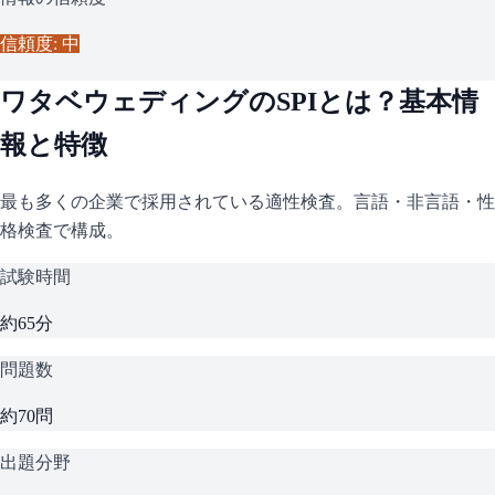
信頼度: 中
ワタベウェディング
の
SPI
とは？基本情
報と特徴
最も多くの企業で採用されている適性検査。言語・非言語・性
格検査で構成。
試験時間
約65分
問題数
約70問
出題分野