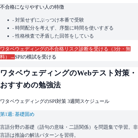
不合格になりやすい人の特徴
- 対策せずにぶっつけ本番で受験
- 時間配分を考えず、序盤に時間を使いすぎる
- 性格検査で矛盾した回答をしている
ワタベウェディング
の不合格リスク診断を受ける（3分・無
料）→
SPI
の模試を受ける
ワタベウェディング
のWebテスト対策・
おすすめの勉強法
ワタベウェディング
の
SPI
対策 3週間スケジュール
第1週: 基礎固め
言語分野の基礎（語句の意味・二語関係）を問題集で学習。非
言語は推論の解法パターンを習得。