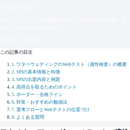
3分で診断・無料
ワタベウェディング
の通過ボーダー（
正答率6〜7割程度（目
安）
）にあなたの実力は届く？
不合格リスク診断 →
この記事の目次
1
.
ワタベウェディングのWebテスト（適性検査）の概要
2
.
SPIの基本情報と特徴
3
.
SPIの出題内容と例題
4
.
高得点を取るためのポイント
5
.
ボーダー・合格ライン
6
.
対策・おすすめの勉強法
7
.
選考フローとWebテストの位置づけ
8
.
よくある質問