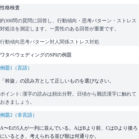
性格検査
約300問の質問に回答し、行動傾向・思考パターン・ストレス
対処法を測定します。一貫性のある回答が重要です。
行動傾向
思考パターン
対人関係
ストレス対処
ワタベウェディング
の
SPI
の例題
例題
1
（
言語
）
「斡旋」の読み方として正しいものを選びなさい。
ポイント:
漢字の読みは頻出分野。日頃から難読漢字に触れて
おきましょう。
例題
2
（
非言語
）
A〜Eの5人が一列に並んでいる。AはBより前、CはDより後ろ
にいるとき、考えられる並び順は何通りか。