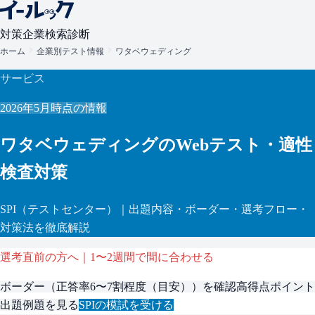
対策
企業検索
診断
ホーム
企業別テスト情報
ワタベウェディング
サービス
2026年5月
時点の情報
ワタベウェディング
のWebテスト・適性
検査対策
SPI
（テストセンター）
｜出題内容・ボーダー・選考フロー・
対策法を徹底解説
選考直前の方へ｜1〜2週間で間に合わせる
ボーダー（
正答率6〜7割程度（目安）
）を確認
高得点ポイント
出題例題を見る
SPI
の模試を受ける