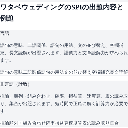
ワタベウェディング
の
SPI
の出題内容と
例題
言語
語句の意味、二語関係、語句の用法、文の並び替え、空欄補
充、長文読解が出題されます。語彙力と文章読解力が求められ
ます。
語句の意味
二語関係
語句の用法
文の並び替え
空欄補充
長文読解
非言語（計数）
推論、順列・組み合わせ、確率、損益算、速度算、表の読み取
り、集合が出題されます。短時間で正確に解く計算力が必要で
す。
推論
順列・組み合わせ
確率
損益算
速度算
表の読み取り
集合