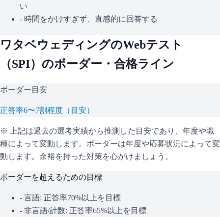
い
- 時間をかけすぎず、直感的に回答する
ワタベウェディング
のWebテスト
（
SPI
）のボーダー・合格ライン
ボーダー目安
正答率6〜7割程度（目安）
※ 上記は過去の選考実績から推測した目安であり、年度や職
種によって変動します。
ボーダーは年度や応募状況によって変
動します。余裕を持った対策を心がけましょう。
ボーダーを超えるための目標
- 言語: 正答率70%以上を目標
- 非言語/計数: 正答率65%以上を目標