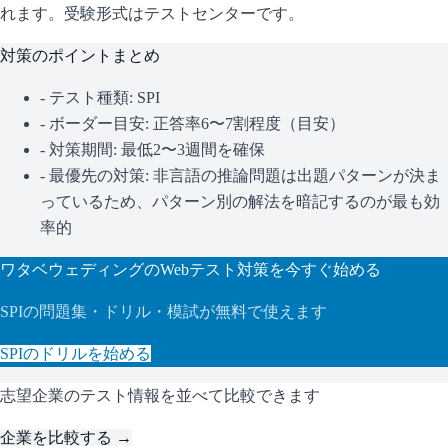
れます。
受験形式はテストセンターです。
対策のポイントまとめ
- テスト種類:
SPI
- ボーダー目安:
正答率6〜7割程度（目安）
- 対策期間: 最低2〜3週間を確保
- 最優先の対策:
非言語の推論問題は出題パターンが決ま
っているため、パターン別の解法を暗記するのが最も効
率的
ワタベウェディング
のWebテスト対策を今すぐ始める
SPI
の問題集・ドリル・模試が無料で使えます
SPI
のドリルを始める
志望企業のテスト情報を並べて比較できます
企業を比較する →