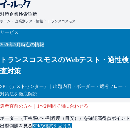
対策
企業検索
診断
ホーム
企業別テスト情報
トランスコスモス
サービス
2026年5月
時点の情報
トランスコスモス
のWebテスト・適性検
査対策
SPI
（テストセンター）
｜出題内容・ボーダー・選考フロー・
対策法を徹底解説
選考直前の方へ｜1〜2週間で間に合わせる
ボーダー（
正答率6〜7割程度（目安）
）を確認
高得点ポイント
出題例題を見る
SPI
の模試を受ける