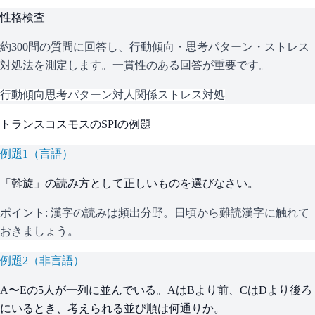
性格検査
約300問の質問に回答し、行動傾向・思考パターン・ストレス
対処法を測定します。一貫性のある回答が重要です。
行動傾向
思考パターン
対人関係
ストレス対処
トランスコスモス
の
SPI
の例題
例題
1
（
言語
）
「斡旋」の読み方として正しいものを選びなさい。
ポイント:
漢字の読みは頻出分野。日頃から難読漢字に触れて
おきましょう。
例題
2
（
非言語
）
A〜Eの5人が一列に並んでいる。AはBより前、CはDより後ろ
にいるとき、考えられる並び順は何通りか。