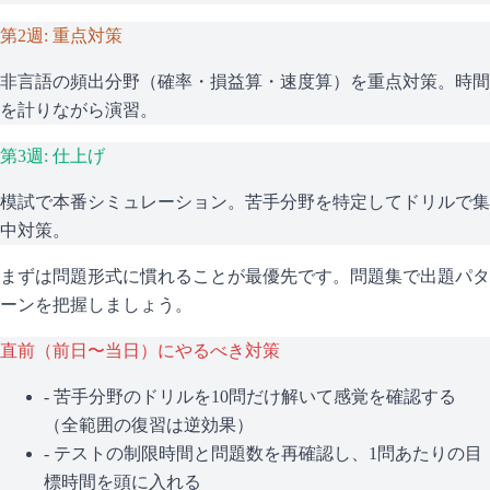
第2週: 重点対策
非言語の頻出分野（確率・損益算・速度算）を重点対策。時間
を計りながら演習。
第3週: 仕上げ
模試で本番シミュレーション。苦手分野を特定してドリルで集
中対策。
まずは問題形式に慣れることが最優先です。問題集で出題パタ
ーンを把握しましょう。
直前（前日〜当日）にやるべき対策
- 苦手分野のドリルを10問だけ解いて感覚を確認する
（全範囲の復習は逆効果）
- テストの制限時間と問題数を再確認し、1問あたりの目
標時間を頭に入れる