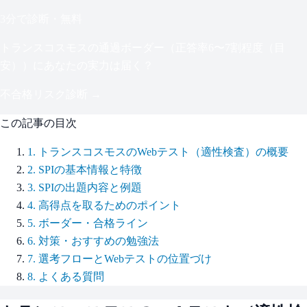
3分で診断・無料
トランスコスモス
の通過ボーダー（
正答率6〜7割程度（目
安）
）にあなたの実力は届く？
不合格リスク診断 →
この記事の目次
1
.
トランスコスモスのWebテスト（適性検査）の概要
2
.
SPIの基本情報と特徴
3
.
SPIの出題内容と例題
4
.
高得点を取るためのポイント
5
.
ボーダー・合格ライン
6
.
対策・おすすめの勉強法
7
.
選考フローとWebテストの位置づけ
8
.
よくある質問