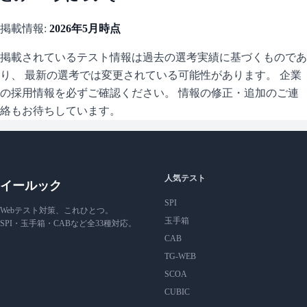
掲載情報:
2026年5月
時点
掲載されているテスト情報は過去の選考実績に基づくものであ
り、 最新の選考では変更されている可能性があります。 企業
の採用情報を必ずご確認ください。 情報の修正・追加のご連
絡もお待ちしています。
人気テスト
イールック
SPI
Webテスト対策、これひとつ。
玉手箱
SPI・玉手箱・CABなど全33種対応。
CAB
TG-WEB
SCOA
CUBIC