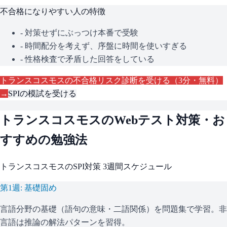
不合格になりやすい人の特徴
- 対策せずにぶっつけ本番で受験
- 時間配分を考えず、序盤に時間を使いすぎる
- 性格検査で矛盾した回答をしている
トランスコスモス
の不合格リスク診断を受ける（3分・無料）
→
SPI
の模試を受ける
トランスコスモス
のWebテスト対策・お
すすめの勉強法
トランスコスモス
の
SPI
対策 3週間スケジュール
第1週: 基礎固め
言語分野の基礎（語句の意味・二語関係）を問題集で学習。非
言語は推論の解法パターンを習得。