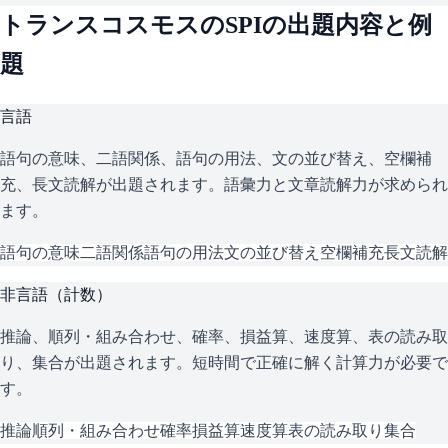
トランスコスモス
の
SPI
の出題内容と例
題
言語
語句の意味、二語関係、語句の用法、文の並び替え、空欄補
充、長文読解が出題されます。語彙力と文章読解力が求められ
ます。
語句の意味
二語関係
語句の用法
文の並び替え
空欄補充
長文読解
非言語（計数）
推論、順列・組み合わせ、確率、損益算、速度算、表の読み取
り、集合が出題されます。短時間で正確に解く計算力が必要で
す。
推論
順列・組み合わせ
確率
損益算
速度算
表の読み取り
集合