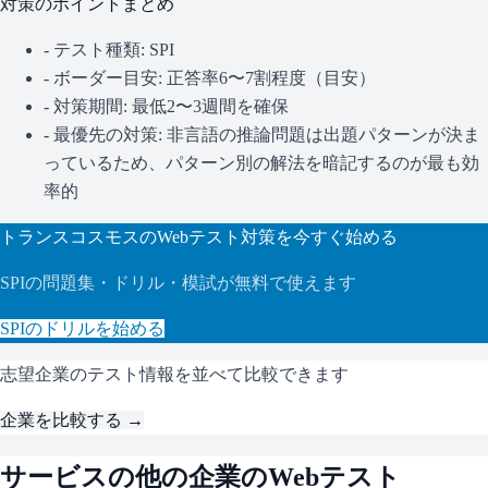
対策のポイントまとめ
- テスト種類:
SPI
- ボーダー目安:
正答率6〜7割程度（目安）
- 対策期間: 最低2〜3週間を確保
- 最優先の対策:
非言語の推論問題は出題パターンが決ま
っているため、パターン別の解法を暗記するのが最も効
率的
トランスコスモス
のWebテスト対策を今すぐ始める
SPI
の問題集・ドリル・模試が無料で使えます
SPI
のドリルを始める
志望企業のテスト情報を並べて比較できます
企業を比較する →
サービス
の他の企業のWebテスト