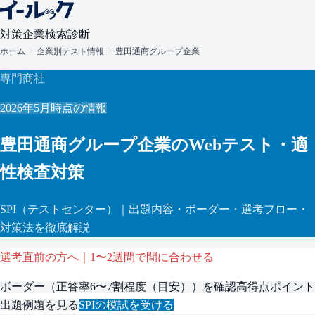
対策
企業検索
診断
ホーム
企業別テスト情報
豊田通商グループ企業
専門商社
2026年5月
時点の情報
豊田通商グループ企業
のWebテスト・適
性検査対策
SPI
（テストセンター）
｜出題内容・ボーダー・選考フロー・
対策法を徹底解説
選考直前の方へ｜1〜2週間で間に合わせる
ボーダー（
正答率6〜7割程度（目安）
）を確認
高得点ポイント
出題例題を見る
SPI
の模試を受ける