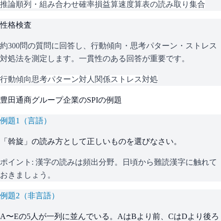
推論
順列・組み合わせ
確率
損益算
速度算
表の読み取り
集合
性格検査
約300問の質問に回答し、行動傾向・思考パターン・ストレス
対処法を測定します。一貫性のある回答が重要です。
行動傾向
思考パターン
対人関係
ストレス対処
豊田通商グループ企業
の
SPI
の例題
例題
1
（
言語
）
「斡旋」の読み方として正しいものを選びなさい。
ポイント:
漢字の読みは頻出分野。日頃から難読漢字に触れて
おきましょう。
例題
2
（
非言語
）
A〜Eの5人が一列に並んでいる。AはBより前、CはDより後ろ