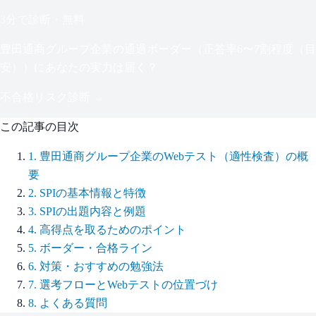
3分で診断・無料
豊田通商グループ企業
の通過ボーダー（
正答率6〜7割程度（目
安）
）にあなたの実力は届く？
不合格リスク診断 →
この記事の目次
1
.
豊田通商グループ企業のWebテスト（適性検査）の概
要
2
.
SPIの基本情報と特徴
3
.
SPIの出題内容と例題
4
.
高得点を取るためのポイント
5
.
ボーダー・合格ライン
6
.
対策・おすすめの勉強法
7
.
選考フローとWebテストの位置づけ
8
.
よくある質問