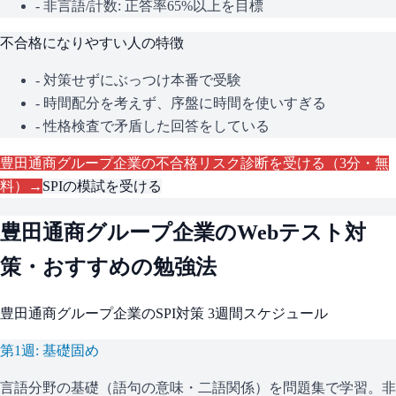
- 非言語/計数: 正答率65%以上を目標
不合格になりやすい人の特徴
- 対策せずにぶっつけ本番で受験
- 時間配分を考えず、序盤に時間を使いすぎる
- 性格検査で矛盾した回答をしている
豊田通商グループ企業
の不合格リスク診断を受ける（3分・無
料）→
SPI
の模試を受ける
豊田通商グループ企業
のWebテスト対
策・おすすめの勉強法
豊田通商グループ企業
の
SPI
対策 3週間スケジュール
第1週: 基礎固め
言語分野の基礎（語句の意味・二語関係）を問題集で学習。非