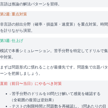
言語は推論の解法パターンを習得。
第2週: 重点対策
非言語の頻出分野（確率・損益算・速度算）を重点対策。時間
を計りながら演習。
第3週: 仕上げ
模試で本番シミュレーション。苦手分野を特定してドリルで集
中対策。
まずは問題形式に慣れることが最優先です。問題集で出題パタ
ーンを把握しましょう。
直前（前日〜当日）にやるべき対策
- 苦手分野のドリルを10問だけ解いて感覚を確認する
（全範囲の復習は逆効果）
- テストの制限時間と問題数を再確認し、1問あたりの目