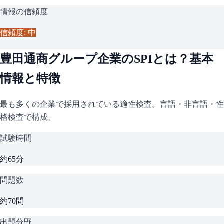
情報の信頼度
信頼度: 中
豊田通商グループ企業
の
SPI
とは？基本
情報と特徴
最も多くの企業で採用されている適性検査。言語・非言語・性
格検査で構成。
試験時間
約65分
問題数
約70問
出題分野