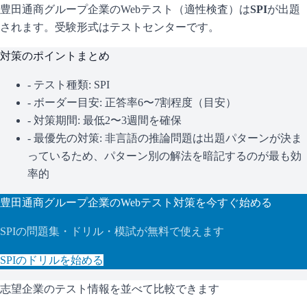
豊田通商グループ企業
のWebテスト（適性検査）は
SPI
が出題
されます。
受験形式はテストセンターです。
対策のポイントまとめ
- テスト種類:
SPI
- ボーダー目安:
正答率6〜7割程度（目安）
- 対策期間: 最低2〜3週間を確保
- 最優先の対策:
非言語の推論問題は出題パターンが決ま
っているため、パターン別の解法を暗記するのが最も効
率的
豊田通商グループ企業
のWebテスト対策を今すぐ始める
SPI
の問題集・ドリル・模試が無料で使えます
SPI
のドリルを始める
志望企業のテスト情報を並べて比較できます