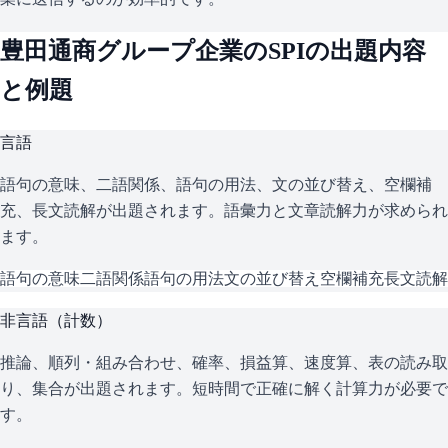
豊田通商グループ企業
の
SPI
の出題内容
と例題
言語
語句の意味、二語関係、語句の用法、文の並び替え、空欄補
充、長文読解が出題されます。語彙力と文章読解力が求められ
ます。
語句の意味
二語関係
語句の用法
文の並び替え
空欄補充
長文読解
非言語（計数）
推論、順列・組み合わせ、確率、損益算、速度算、表の読み取
り、集合が出題されます。短時間で正確に解く計算力が必要で
す。