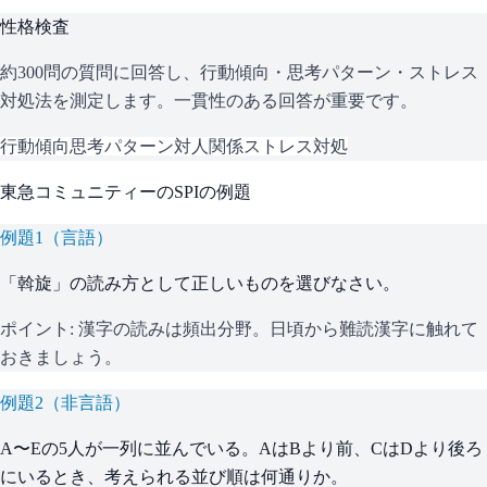
性格検査
約300問の質問に回答し、行動傾向・思考パターン・ストレス
対処法を測定します。一貫性のある回答が重要です。
行動傾向
思考パターン
対人関係
ストレス対処
東急コミュニティー
の
SPI
の例題
例題
1
（
言語
）
「斡旋」の読み方として正しいものを選びなさい。
ポイント:
漢字の読みは頻出分野。日頃から難読漢字に触れて
おきましょう。
例題
2
（
非言語
）
A〜Eの5人が一列に並んでいる。AはBより前、CはDより後ろ
にいるとき、考えられる並び順は何通りか。