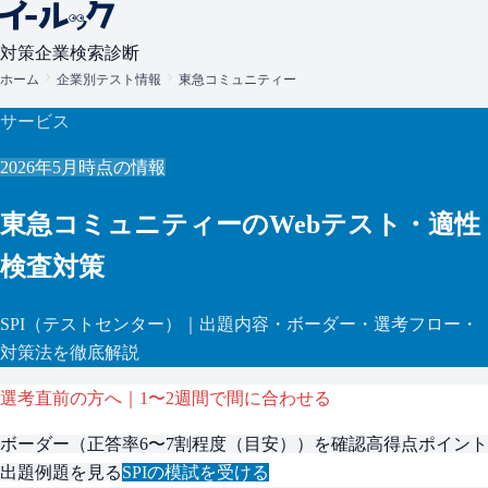
対策
企業検索
診断
ホーム
企業別テスト情報
東急コミュニティー
サービス
2026年5月
時点の情報
東急コミュニティー
のWebテスト・適性
検査対策
SPI
（テストセンター）
｜出題内容・ボーダー・選考フロー・
対策法を徹底解説
選考直前の方へ｜1〜2週間で間に合わせる
ボーダー（
正答率6〜7割程度（目安）
）を確認
高得点ポイント
出題例題を見る
SPI
の模試を受ける