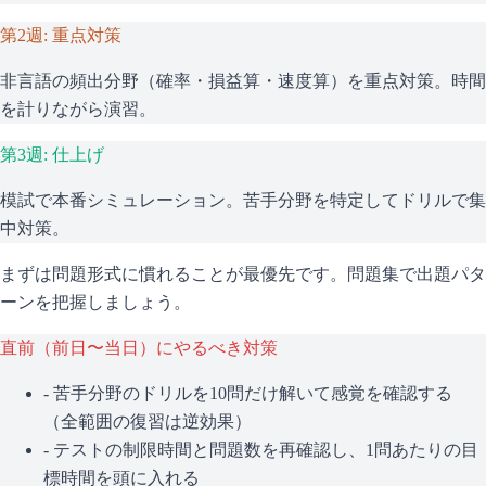
第2週: 重点対策
非言語の頻出分野（確率・損益算・速度算）を重点対策。時間
を計りながら演習。
第3週: 仕上げ
模試で本番シミュレーション。苦手分野を特定してドリルで集
中対策。
まずは問題形式に慣れることが最優先です。問題集で出題パタ
ーンを把握しましょう。
直前（前日〜当日）にやるべき対策
- 苦手分野のドリルを10問だけ解いて感覚を確認する
（全範囲の復習は逆効果）
- テストの制限時間と問題数を再確認し、1問あたりの目
標時間を頭に入れる