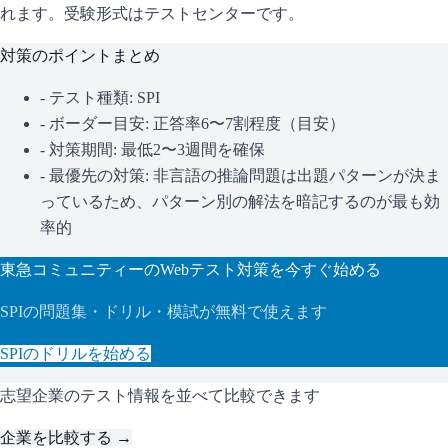
れます。
受験形式はテストセンターです。
対策のポイントまとめ
- テスト種類:
SPI
- ボーダー目安:
正答率6〜7割程度（目安）
- 対策期間: 最低2〜3週間を確保
- 最優先の対策:
非言語の推論問題は出題パターンが決ま
っているため、パターン別の解法を暗記するのが最も効
率的
東急コミュニティー
のWebテスト対策を今すぐ始める
SPI
の問題集・ドリル・模試が無料で使えます
SPI
のドリルを始める
志望企業のテスト情報を並べて比較できます
企業を比較する →