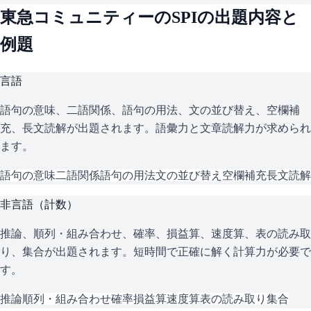
東急コミュニティー
の
SPI
の出題内容と
例題
言語
語句の意味、二語関係、語句の用法、文の並び替え、空欄補
充、長文読解が出題されます。語彙力と文章読解力が求められ
ます。
語句の意味
二語関係
語句の用法
文の並び替え
空欄補充
長文読解
非言語（計数）
推論、順列・組み合わせ、確率、損益算、速度算、表の読み取
り、集合が出題されます。短時間で正確に解く計算力が必要で
す。
推論
順列・組み合わせ
確率
損益算
速度算
表の読み取り
集合