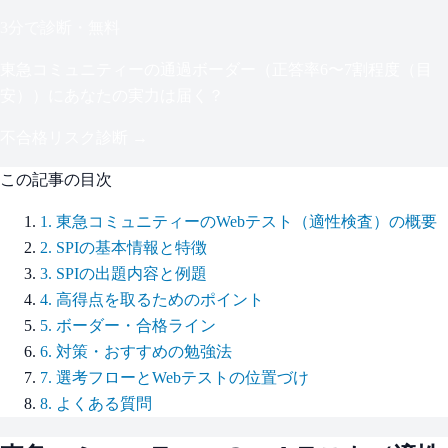
3分で診断・無料
東急コミュニティー
の通過ボーダー（
正答率6〜7割程度（目
安）
）にあなたの実力は届く？
不合格リスク診断 →
この記事の目次
1
.
東急コミュニティーのWebテスト（適性検査）の概要
2
.
SPIの基本情報と特徴
3
.
SPIの出題内容と例題
4
.
高得点を取るためのポイント
5
.
ボーダー・合格ライン
6
.
対策・おすすめの勉強法
7
.
選考フローとWebテストの位置づけ
8
.
よくある質問