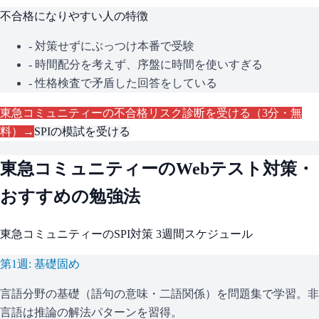
不合格になりやすい人の特徴
- 対策せずにぶっつけ本番で受験
- 時間配分を考えず、序盤に時間を使いすぎる
- 性格検査で矛盾した回答をしている
東急コミュニティー
の不合格リスク診断を受ける（3分・無
料）→
SPI
の模試を受ける
東急コミュニティー
のWebテスト対策・
おすすめの勉強法
東急コミュニティー
の
SPI
対策 3週間スケジュール
第1週: 基礎固め
言語分野の基礎（語句の意味・二語関係）を問題集で学習。非
言語は推論の解法パターンを習得。