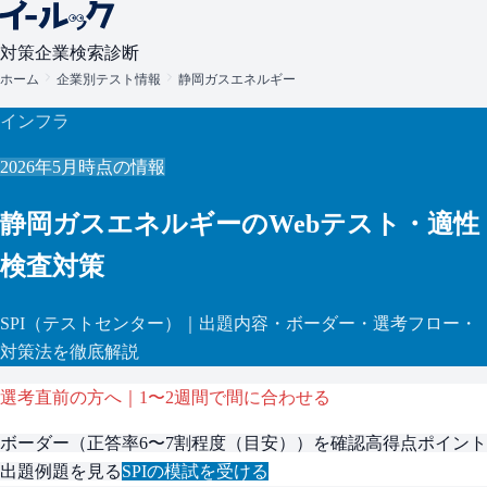
対策
企業検索
診断
ホーム
企業別テスト情報
静岡ガスエネルギー
インフラ
2026年5月
時点の情報
静岡ガスエネルギー
のWebテスト・適性
検査対策
SPI
（テストセンター）
｜出題内容・ボーダー・選考フロー・
対策法を徹底解説
選考直前の方へ｜1〜2週間で間に合わせる
ボーダー（
正答率6〜7割程度（目安）
）を確認
高得点ポイント
出題例題を見る
SPI
の模試を受ける