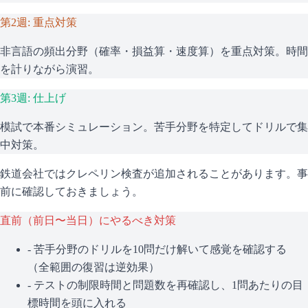
第2週: 重点対策
非言語の頻出分野（確率・損益算・速度算）を重点対策。時間
を計りながら演習。
第3週: 仕上げ
模試で本番シミュレーション。苦手分野を特定してドリルで集
中対策。
鉄道会社ではクレペリン検査が追加されることがあります。事
前に確認しておきましょう。
直前（前日〜当日）にやるべき対策
- 苦手分野のドリルを10問だけ解いて感覚を確認する
（全範囲の復習は逆効果）
- テストの制限時間と問題数を再確認し、1問あたりの目
標時間を頭に入れる