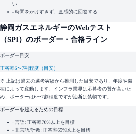
い
- 時間をかけすぎず、直感的に回答する
静岡ガスエネルギー
のWebテスト
（
SPI
）のボーダー・合格ライン
ボーダー目安
正答率6〜7割程度（目安）
※ 上記は過去の選考実績から推測した目安であり、年度や職
種によって変動します。
インフラ業界は応募者の質が高いた
め、ボーダーは6〜7割程度ですが油断は禁物です。
ボーダーを超えるための目標
- 言語: 正答率70%以上を目標
- 非言語/計数: 正答率65%以上を目標