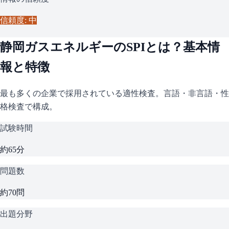
信頼度: 中
静岡ガスエネルギー
の
SPI
とは？基本情
報と特徴
最も多くの企業で採用されている適性検査。言語・非言語・性
格検査で構成。
試験時間
約65分
問題数
約70問
出題分野