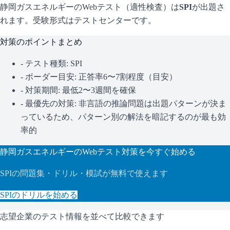
静岡ガスエネルギー
のWebテスト（適性検査）は
SPI
が出題さ
れます。
受験形式はテストセンターです。
対策のポイントまとめ
- テスト種類:
SPI
- ボーダー目安:
正答率6〜7割程度（目安）
- 対策期間: 最低2〜3週間を確保
- 最優先の対策:
非言語の推論問題は出題パターンが決ま
っているため、パターン別の解法を暗記するのが最も効
率的
静岡ガスエネルギー
のWebテスト対策を今すぐ始める
SPI
の問題集・ドリル・模試が無料で使えます
SPI
のドリルを始める
志望企業のテスト情報を並べて比較できます