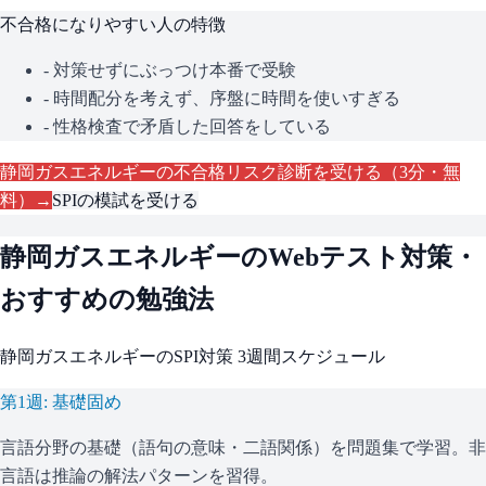
不合格になりやすい人の特徴
- 対策せずにぶっつけ本番で受験
- 時間配分を考えず、序盤に時間を使いすぎる
- 性格検査で矛盾した回答をしている
静岡ガスエネルギー
の不合格リスク診断を受ける（3分・無
料）→
SPI
の模試を受ける
静岡ガスエネルギー
のWebテスト対策・
おすすめの勉強法
静岡ガスエネルギー
の
SPI
対策 3週間スケジュール
第1週: 基礎固め
言語分野の基礎（語句の意味・二語関係）を問題集で学習。非
言語は推論の解法パターンを習得。