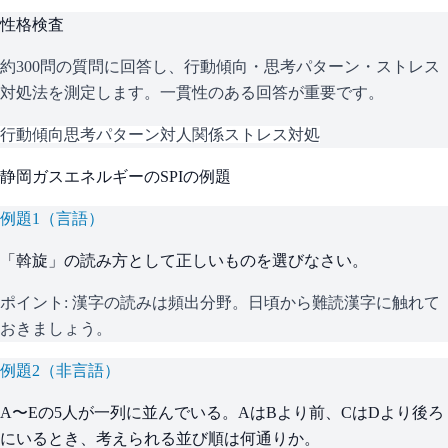
性格検査
約300問の質問に回答し、行動傾向・思考パターン・ストレス
対処法を測定します。一貫性のある回答が重要です。
行動傾向
思考パターン
対人関係
ストレス対処
静岡ガスエネルギー
の
SPI
の例題
例題
1
（
言語
）
「斡旋」の読み方として正しいものを選びなさい。
ポイント:
漢字の読みは頻出分野。日頃から難読漢字に触れて
おきましょう。
例題
2
（
非言語
）
A〜Eの5人が一列に並んでいる。AはBより前、CはDより後ろ
にいるとき、考えられる並び順は何通りか。