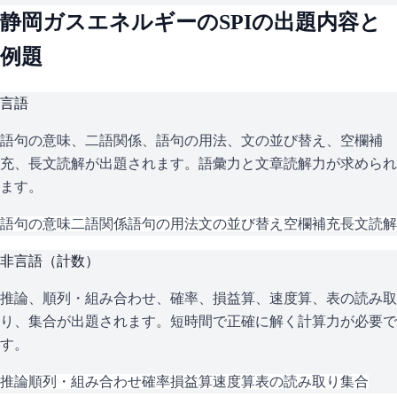
静岡ガスエネルギー
の
SPI
の出題内容と
例題
言語
語句の意味、二語関係、語句の用法、文の並び替え、空欄補
充、長文読解が出題されます。語彙力と文章読解力が求められ
ます。
語句の意味
二語関係
語句の用法
文の並び替え
空欄補充
長文読解
非言語（計数）
推論、順列・組み合わせ、確率、損益算、速度算、表の読み取
り、集合が出題されます。短時間で正確に解く計算力が必要で
す。
推論
順列・組み合わせ
確率
損益算
速度算
表の読み取り
集合