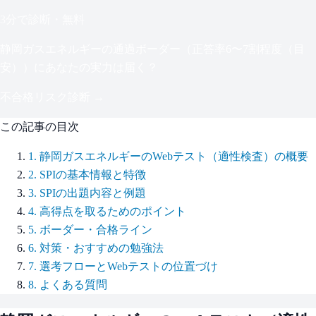
3分で診断・無料
静岡ガスエネルギー
の通過ボーダー（
正答率6〜7割程度（目
安）
）にあなたの実力は届く？
不合格リスク診断 →
この記事の目次
1
.
静岡ガスエネルギーのWebテスト（適性検査）の概要
2
.
SPIの基本情報と特徴
3
.
SPIの出題内容と例題
4
.
高得点を取るためのポイント
5
.
ボーダー・合格ライン
6
.
対策・おすすめの勉強法
7
.
選考フローとWebテストの位置づけ
8
.
よくある質問