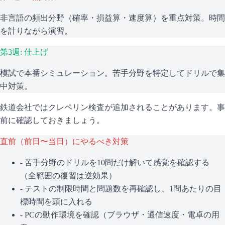
非言語の頻出分野（確率・損益算・速度算）を重点対策。時間
を計りながら演習。
第3週: 仕上げ
模試で本番シミュレーション。苦手分野を特定してドリルで集
中対策。
鉄道会社ではクレペリン検査が追加されることがあります。事
前に確認しておきましょう。
直前（前日〜当日）にやるべき対策
- 苦手分野のドリルを10問だけ解いて感覚を確認する
（全範囲の復習は逆効果）
- テストの制限時間と問題数を再確認し、1問あたりの目
標時間を頭に入れる
- PCの動作環境を確認（ブラウザ・通信速度・電卓の用