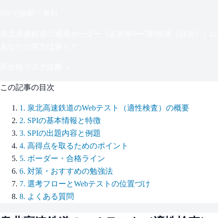
3分で診断・無料
泉北高速鉄道
の通過ボーダー（
正答率6〜7割程度（目安）
）に
あなたの実力は届く？
不合格リスク診断 →
この記事の目次
1
.
泉北高速鉄道のWebテスト（適性検査）の概要
2
.
SPIの基本情報と特徴
3
.
SPIの出題内容と例題
4
.
高得点を取るためのポイント
5
.
ボーダー・合格ライン
6
.
対策・おすすめの勉強法
7
.
選考フローとWebテストの位置づけ
8
.
よくある質問