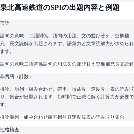
泉北高速鉄道
の
SPI
の出題内容と例題
言語
語句の意味、二語関係、語句の用法、文の並び替え、空欄補
充、長文読解が出題されます。語彙力と文章読解力が求められ
ます。
語句の意味
二語関係
語句の用法
文の並び替え
空欄補充
長文読解
非言語（計数）
推論、順列・組み合わせ、確率、損益算、速度算、表の読み取
り、集合が出題されます。短時間で正確に解く計算力が必要で
す。
推論
順列・組み合わせ
確率
損益算
速度算
表の読み取り
集合
性格検査