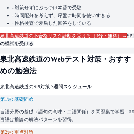
- 対策せずにぶっつけ本番で受験
- 時間配分を考えず、序盤に時間を使いすぎる
- 性格検査で矛盾した回答をしている
泉北高速鉄道
の不合格リスク診断を受ける（3分・無料）→
SPI
の模試を受ける
泉北高速鉄道
のWebテスト対策・おすす
めの勉強法
泉北高速鉄道
の
SPI
対策 3週間スケジュール
第1週: 基礎固め
言語分野の基礎（語句の意味・二語関係）を問題集で学習。非
言語は推論の解法パターンを習得。
第2週: 重点対策