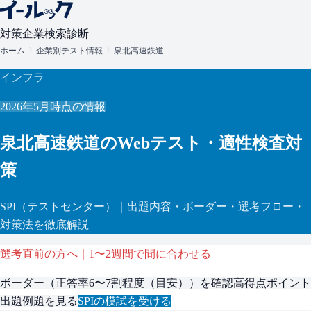
対策
企業検索
診断
ホーム
企業別テスト情報
泉北高速鉄道
インフラ
2026年5月
時点の情報
泉北高速鉄道
のWebテスト・適性検査対
策
SPI
（テストセンター）
｜出題内容・ボーダー・選考フロー・
対策法を徹底解説
選考直前の方へ｜1〜2週間で間に合わせる
ボーダー（
正答率6〜7割程度（目安）
）を確認
高得点ポイント
出題例題を見る
SPI
の模試を受ける