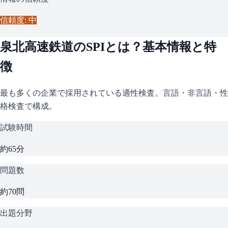
信頼度: 中
泉北高速鉄道
の
SPI
とは？基本情報と特
徴
最も多くの企業で採用されている適性検査。言語・非言語・性
格検査で構成。
試験時間
約65分
問題数
約70問
出題分野