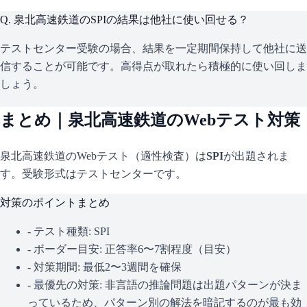
Q.
泉北高速鉄道のSPIの結果は他社に使い回せる？
テストセンター受験の場合、結果を一定期間保持して他社に送
信することが可能です。高得点が取れたら積極的に使い回しま
しょう。
まとめ｜
泉北高速鉄道
のWebテスト対策
泉北高速鉄道
のWebテスト（適性検査）は
SPI
が出題されま
す。
受験形式はテストセンターです。
対策のポイントまとめ
- テスト種類:
SPI
- ボーダー目安:
正答率6〜7割程度（目安）
- 対策期間: 最低2〜3週間を確保
- 最優先の対策:
非言語の推論問題は出題パターンが決ま
っているため、パターン別の解法を暗記するのが最も効