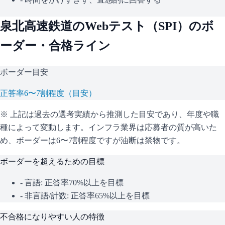
泉北高速鉄道
のWebテスト（
SPI
）のボ
ーダー・合格ライン
ボーダー目安
正答率6〜7割程度（目安）
※ 上記は過去の選考実績から推測した目安であり、年度や職
種によって変動します。
インフラ業界は応募者の質が高いた
め、ボーダーは6〜7割程度ですが油断は禁物です。
ボーダーを超えるための目標
- 言語: 正答率70%以上を目標
- 非言語/計数: 正答率65%以上を目標
不合格になりやすい人の特徴