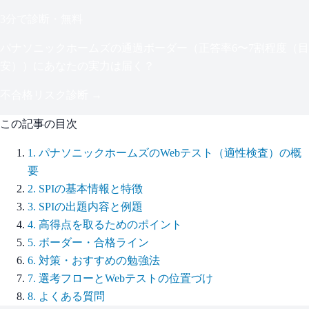
3分で診断・無料
パナソニックホームズ
の通過ボーダー（
正答率6〜7割程度（目
安）
）にあなたの実力は届く？
不合格リスク診断 →
この記事の目次
1
.
パナソニックホームズのWebテスト（適性検査）の概
要
2
.
SPIの基本情報と特徴
3
.
SPIの出題内容と例題
4
.
高得点を取るためのポイント
5
.
ボーダー・合格ライン
6
.
対策・おすすめの勉強法
7
.
選考フローとWebテストの位置づけ
8
.
よくある質問