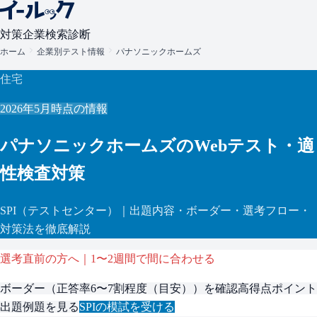
対策
企業検索
診断
ホーム
企業別テスト情報
パナソニックホームズ
住宅
2026年5月
時点の情報
パナソニックホームズ
のWebテスト・適
性検査対策
SPI
（テストセンター）
｜出題内容・ボーダー・選考フロー・
対策法を徹底解説
選考直前の方へ｜1〜2週間で間に合わせる
ボーダー（
正答率6〜7割程度（目安）
）を確認
高得点ポイント
出題例題を見る
SPI
の模試を受ける