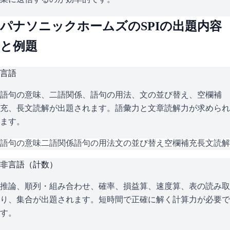
パナソニックホームズ
の
SPI
の出題内容
と例題
言語
語句の意味、二語関係、語句の用法、文の並び替え、空欄補
充、長文読解が出題されます。語彙力と文章読解力が求められ
ます。
語句の意味
二語関係
語句の用法
文の並び替え
空欄補充
長文読解
非言語（計数）
推論、順列・組み合わせ、確率、損益算、速度算、表の読み取
り、集合が出題されます。短時間で正確に解く計算力が必要で
す。