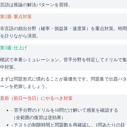
言語は推論の解法パターンを習得。
第2週: 重点対策
非言語の頻出分野（確率・損益算・速度算）を重点対策。時間
を計りながら演習。
第3週: 仕上げ
模試で本番シミュレーション。苦手分野を特定してドリルで集
中対策。
まずは問題形式に慣れることが最優先です。問題集で出題パタ
ーンを把握しましょう。
直前（前日〜当日）にやるべき対策
- 苦手分野のドリルを10問だけ解いて感覚を確認する
（全範囲の復習は逆効果）
- テストの制限時間と問題数を再確認し、1問あたりの目