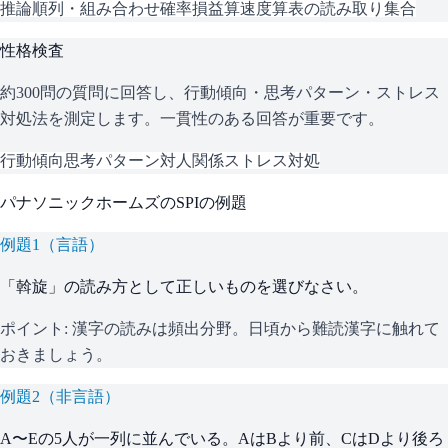
推論
順列・組み合わせ
確率
損益算
速度算
表の読み取り
集合
性格検査
約300問の質問に回答し、行動傾向・思考パターン・ストレス
対処法を測定します。一貫性のある回答が重要です。
行動傾向
思考パターン
対人関係
ストレス対処
パナソニックホームズ
の
SPI
の例題
例題
1
（
言語
）
「斡旋」の読み方として正しいものを選びなさい。
ポイント:
漢字の読みは頻出分野。日頃から難読漢字に触れて
おきましょう。
例題
2
（
非言語
）
A〜Eの5人が一列に並んでいる。AはBより前、CはDより後ろ