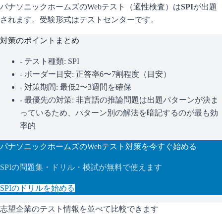
パナソニックホームズ
のWebテスト（適性検査）は
SPI
が出題
されます。
受験形式はテストセンターです。
対策のポイントまとめ
- テスト種類:
SPI
- ボーダー目安:
正答率6〜7割程度（目安）
- 対策期間: 最低2〜3週間を確保
- 最優先の対策:
非言語の推論問題は出題パターンが決ま
っているため、パターン別の解法を暗記するのが最も効
率的
パナソニックホームズ
のWebテスト対策を今すぐ始める
SPI
の問題集・ドリル・模試が無料で使えます
SPI
のドリルを始める
志望企業のテスト情報を並べて比較できます