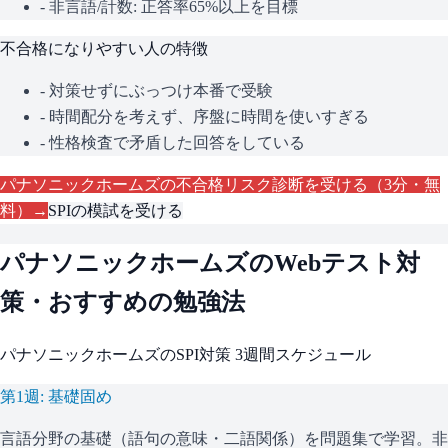
- 非言語/計数: 正答率65%以上を目標
不合格になりやすい人の特徴
- 対策せずにぶっつけ本番で受験
- 時間配分を考えず、序盤に時間を使いすぎる
- 性格検査で矛盾した回答をしている
パナソニックホームズ
の不合格リスク診断を受ける（3分・無
料）→
SPI
の模試を受ける
パナソニックホームズ
のWebテスト対
策・おすすめの勉強法
パナソニックホームズ
の
SPI
対策 3週間スケジュール
第1週: 基礎固め
言語分野の基礎（語句の意味・二語関係）を問題集で学習。非