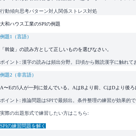
行動傾向
思考パターン
対人関係
ストレス対処
大和ハウス工業
の
SPI
の例題
例題
1
（
言語
）
「斡旋」の読み方として正しいものを選びなさい。
ポイント:
漢字の読みは頻出分野。日頃から難読漢字に触れて
例題
2
（
非言語
）
A〜Eの5人が一列に並んでいる。AはBより前、CはDより後
ポイント:
推論問題はSPIで最頻出。条件整理の練習が効果的
実際の出題形式で練習したい方はこちら:
SPI
の練習問題を解く