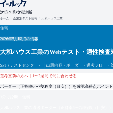
対策
企業検索
診断
ホーム
企業別テスト情報
大和ハウス工業
住宅
2026年5月
時点の情報
大和ハウス工業
のWebテスト・適性検査
SPI
（テストセンター）
｜出題内容・ボーダー・選考フロー・
選考直前の方へ｜1〜2週間で間に合わせる
ボーダー（
正答率6〜7割程度（目安）
）を確認
高得点ポイント
3分で診断・無料
大和ハウス工業
の通過ボーダー（
正答率6〜7割程度（目安）
）