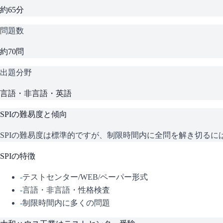
約65分
問題数
約70問
出題分野
言語・非言語・英語
SPI
の難易度と傾向
SPIの難易度は標準的ですが、制限時間内に全問を解き切る
SPI
の特徴
-
テストセンター/WEB/ペーパー形式
-
言語・非言語・性格検査
-
制限時間内に多くの問題