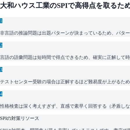
大和ハウス工業
の
SPI
で高得点を取るた
1
非言語の推論問題は出題パターンが決まっているため、パター
2
言語の語彙問題は短時間で得点できるため、確実に正解して時
3
テストセンター受験の場合は正解するほど難易度が上がるため
4
性格検査は深く考えすぎず、直感で素早く回答する（矛盾しな
SPI
の対策リソース