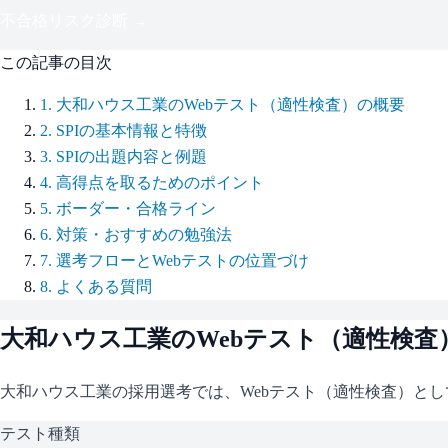
不合格リスク診断 →
この記事の目次
1
.
大和ハウス工業のWebテスト（適性検査）の概要
2
.
SPIの基本情報と特徴
3
.
SPIの出題内容と例題
4
.
高得点を取るためのポイント
5
.
ボーダー・合格ライン
6
.
対策・おすすめの勉強法
7
.
選考フローとWebテストの位置づけ
8
.
よくある質問
大和ハウス工業
のWebテスト（適性検査
大和ハウス工業
の採用選考では、Webテスト（適性検査）とし
テスト種類