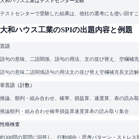
大和ハウス工業
はテストセンター受験
テストセンターで受験した結果は、他社の選考にも使い回すこ
大和ハウス工業
の
SPI
の出題内容と例題
言語
語句の意味、二語関係、語句の用法、文の並び替え、空欄補充
語句の意味
二語関係
語句の用法
文の並び替え
空欄補充
長文読解
非言語（計数）
推論、順列・組み合わせ、確率、損益算、速度算、表の読み取
推論
順列・組み合わせ
確率
損益算
速度算
表の読み取り
集合
性格検査
約300問の質問に回答し、行動傾向・思考パターン・ストレ