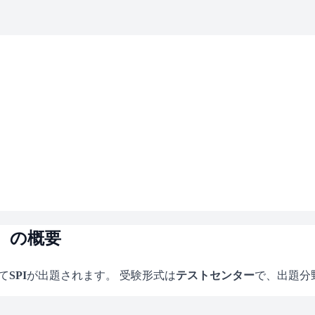
）の概要
て
SPI
が出題されます。 受験形式は
テストセンター
で、
出題分