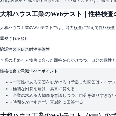
SPIは対策本・問題集が最も充実しているテストです。書店で購
大和ハウス工業
のWebテスト｜性格検査
大和ハウス工業
のWebテストでは、能力検査に加えて性格検
重視される項目
協調性
ストレス耐性
主体性
企業の求める人物像に合った回答を心がけつつ、自分の個性も
性格検査で意識すべきポイント
- 一貫性のある回答を心がける（矛盾した回答はマイナ
- 極端な回答を避け、素直に答える
- 企業の求める人物像を意識しつつ、自分を偽りすぎな
- 時間をかけすぎず、直感的に回答する
大和ハウス工業
のWebテスト（
SPI
）の