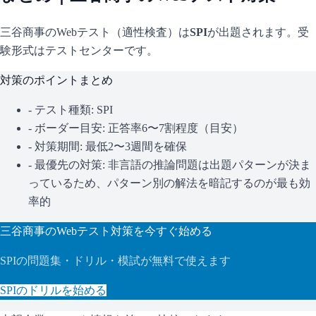
三谷商事
のWebテスト（適性検査）は
SPI
が出題されます。
受
験形式はテストセンターです。
対策のポイントまとめ
- テスト種類:
SPI
- ボーダー目安:
正答率6〜7割程度（目安）
- 対策期間: 最低2〜3週間を確保
- 最優先の対策:
非言語の推論問題は出題パターンが決ま
っているため、パターン別の解法を暗記するのが最も効
率的
三谷商事
のWebテスト対策を今すぐ始める
SPI
の問題集・ドリル・模試が無料で使えます
SPI
のドリルを始める