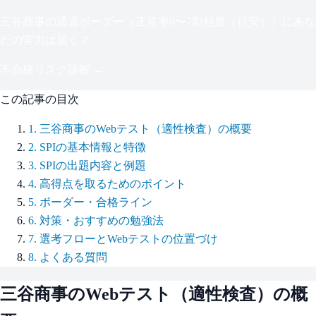
三谷商事
の通過ボーダー（
正答率6〜7割程度（目安）
）にあな
たの実力は届く？
不合格リスク診断 →
この記事の目次
1
.
三谷商事のWebテスト（適性検査）の概要
2
.
SPIの基本情報と特徴
3
.
SPIの出題内容と例題
4
.
高得点を取るためのポイント
5
.
ボーダー・合格ライン
6
.
対策・おすすめの勉強法
7
.
選考フローとWebテストの位置づけ
8
.
よくある質問
三谷商事
のWebテスト（適性検査）の概