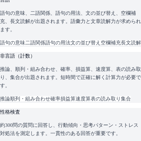
語句の意味、二語関係、語句の用法、文の並び替え、空欄補
充、長文読解が出題されます。語彙力と文章読解力が求められ
ます。
語句の意味
二語関係
語句の用法
文の並び替え
空欄補充
長文読解
非言語（計数）
推論、順列・組み合わせ、確率、損益算、速度算、表の読み取
り、集合が出題されます。短時間で正確に解く計算力が必要で
す。
推論
順列・組み合わせ
確率
損益算
速度算
表の読み取り
集合
性格検査
約300問の質問に回答し、行動傾向・思考パターン・ストレス
対処法を測定します。一貫性のある回答が重要です。