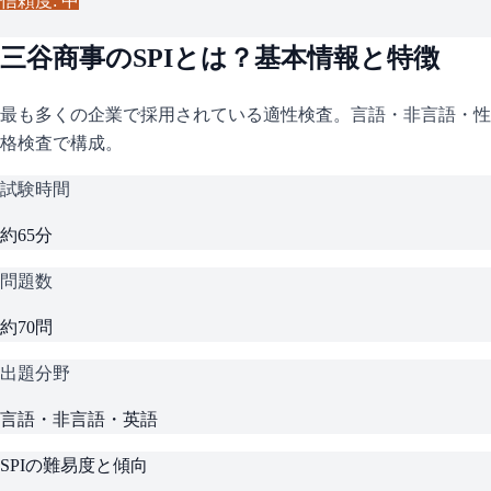
信頼度: 中
三谷商事
の
SPI
とは？基本情報と特徴
最も多くの企業で採用されている適性検査。言語・非言語・性
格検査で構成。
試験時間
約65分
問題数
約70問
出題分野
言語・非言語・英語
SPI
の難易度と傾向