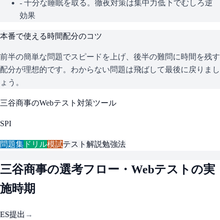
- 十分な睡眠を取る。徹夜対策は集中力低下でむしろ逆
効果
本番で使える時間配分のコツ
前半の簡単な問題でスピードを上げ、後半の難問に時間を残す
配分が理想的です。わからない問題は飛ばして最後に戻りまし
ょう。
三谷商事
のWebテスト対策ツール
SPI
問題集
ドリル
模試
テスト解説
勉強法
三谷商事
の選考フロー・Webテストの実
施時期
ES提出
→