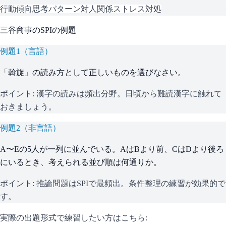
行動傾向
思考パターン
対人関係
ストレス対処
三谷商事
の
SPI
の例題
例題
1
（
言語
）
「斡旋」の読み方として正しいものを選びなさい。
ポイント:
漢字の読みは頻出分野。日頃から難読漢字に触れて
おきましょう。
例題
2
（
非言語
）
A〜Eの5人が一列に並んでいる。AはBより前、CはDより後ろ
にいるとき、考えられる並び順は何通りか。
ポイント:
推論問題はSPIで最頻出。条件整理の練習が効果的で
す。
実際の出題形式で練習したい方はこちら: