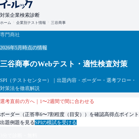
対策
企業検索
診断
ホーム
企業別テスト情報
三谷商事
専門商社
2026年5月
時点の情報
三谷商事
のWebテスト・適性検査対策
SPI
（テストセンター）
｜出題内容・ボーダー・選考フロー・
対策法を徹底解説
選考直前の方へ｜1〜2週間で間に合わせる
ボーダー（
正答率6〜7割程度（目安）
）を確認
高得点ポイント
出題例題を見る
SPI
の模試を受ける
3分で診断・無料