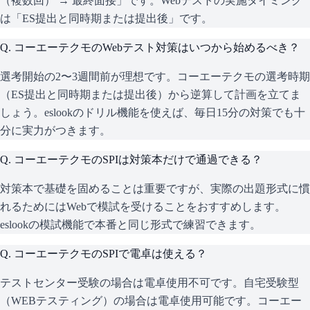
（複数回） → 最終面接」です。Webテストの実施タイミング
は「ES提出と同時期または提出後」です。
Q.
コーエーテクモのWebテスト対策はいつから始めるべき？
選考開始の2〜3週間前が理想です。コーエーテクモの選考時期
（ES提出と同時期または提出後）から逆算して計画を立てま
しょう。eslookのドリル機能を使えば、毎日15分の対策でも十
分に実力がつきます。
Q.
コーエーテクモのSPIは対策本だけで通過できる？
対策本で基礎を固めることは重要ですが、実際の出題形式に慣
れるためにはWebで模試を受けることをおすすめします。
eslookの模試機能で本番と同じ形式で練習できます。
Q.
コーエーテクモのSPIで電卓は使える？
テストセンター受験の場合は電卓使用不可です。自宅受験型
（WEBテスティング）の場合は電卓使用可能です。コーエー