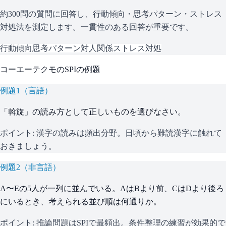
約300問の質問に回答し、行動傾向・思考パターン・ストレス
対処法を測定します。一貫性のある回答が重要です。
行動傾向
思考パターン
対人関係
ストレス対処
コーエーテクモ
の
SPI
の例題
例題
1
（
言語
）
「斡旋」の読み方として正しいものを選びなさい。
ポイント:
漢字の読みは頻出分野。日頃から難読漢字に触れて
おきましょう。
例題
2
（
非言語
）
A〜Eの5人が一列に並んでいる。AはBより前、CはDより後ろ
にいるとき、考えられる並び順は何通りか。
ポイント:
推論問題はSPIで最頻出。条件整理の練習が効果的で