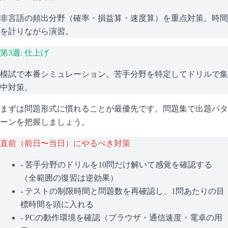
非言語の頻出分野（確率・損益算・速度算）を重点対策。時間
を計りながら演習。
第3週: 仕上げ
模試で本番シミュレーション。苦手分野を特定してドリルで集
中対策。
まずは問題形式に慣れることが最優先です。問題集で出題パタ
ーンを把握しましょう。
直前（前日〜当日）にやるべき対策
- 苦手分野のドリルを10問だけ解いて感覚を確認する
（全範囲の復習は逆効果）
- テストの制限時間と問題数を再確認し、1問あたりの目
標時間を頭に入れる
- PCの動作環境を確認（ブラウザ・通信速度・電卓の用