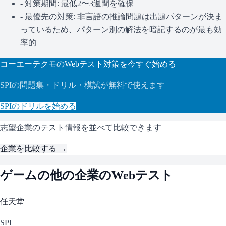
- 対策期間: 最低2〜3週間を確保
- 最優先の対策:
非言語の推論問題は出題パターンが決ま
っているため、パターン別の解法を暗記するのが最も効
率的
コーエーテクモ
のWebテスト対策を今すぐ始める
SPI
の問題集・ドリル・模試が無料で使えます
SPI
のドリルを始める
志望企業のテスト情報を並べて比較できます
企業を比較する →
ゲーム
の他の企業のWebテスト
任天堂
SPI