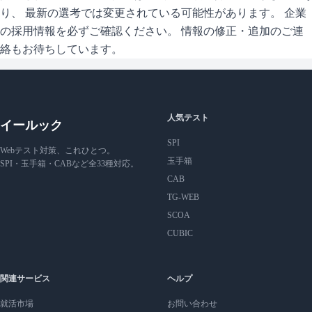
り、 最新の選考では変更されている可能性があります。 企業
の採用情報を必ずご確認ください。 情報の修正・追加のご連
絡もお待ちしています。
人気テスト
イールック
SPI
Webテスト対策、これひとつ。
玉手箱
SPI・玉手箱・CABなど全33種対応。
CAB
TG-WEB
SCOA
CUBIC
関連サービス
ヘルプ
就活市場
お問い合わせ