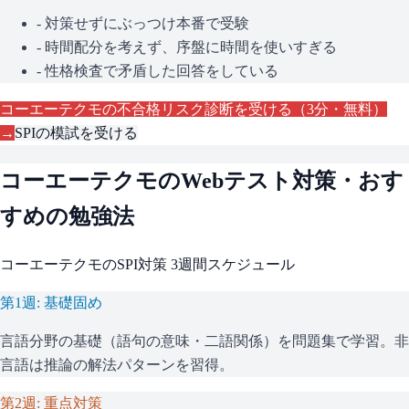
- 対策せずにぶっつけ本番で受験
- 時間配分を考えず、序盤に時間を使いすぎる
- 性格検査で矛盾した回答をしている
コーエーテクモ
の不合格リスク診断を受ける（3分・無料）
→
SPI
の模試を受ける
コーエーテクモ
のWebテスト対策・おす
すめの勉強法
コーエーテクモ
の
SPI
対策 3週間スケジュール
第1週: 基礎固め
言語分野の基礎（語句の意味・二語関係）を問題集で学習。非
言語は推論の解法パターンを習得。
第2週: 重点対策