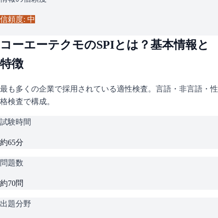
信頼度: 中
コーエーテクモ
の
SPI
とは？基本情報と
特徴
最も多くの企業で採用されている適性検査。言語・非言語・性
格検査で構成。
試験時間
約65分
問題数
約70問
出題分野