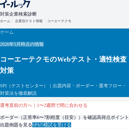
対策
企業検索
診断
ホーム
企業別テスト情報
コーエーテクモ
ゲーム
2026年5月
時点の情報
コーエーテクモ
のWebテスト・適性検査
対策
SPI
（テストセンター）
｜出題内容・ボーダー・選考フロー・
対策法を徹底解説
選考直前の方へ｜1〜2週間で間に合わせる
ボーダー（
正答率6〜7割程度（目安）
）を確認
高得点ポイント
出題例題を見る
SPI
の模試を受ける