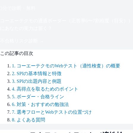
3分で診断・無料
コーエーテクモ
の通過ボーダー（
正答率6〜7割程度（目安）
）
にあなたの実力は届く？
不合格リスク診断 →
この記事の目次
1
.
コーエーテクモのWebテスト（適性検査）の概要
2
.
SPIの基本情報と特徴
3
.
SPIの出題内容と例題
4
.
高得点を取るためのポイント
5
.
ボーダー・合格ライン
6
.
対策・おすすめの勉強法
7
.
選考フローとWebテストの位置づけ
8
.
よくある質問