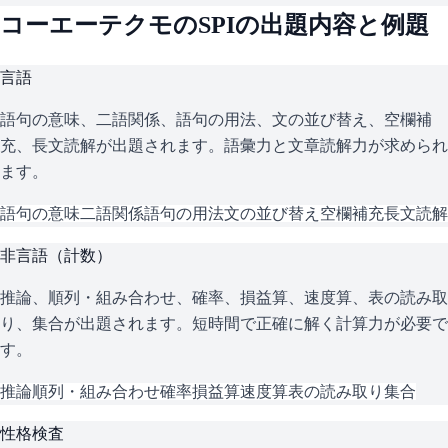
コーエーテクモ
の
SPI
の出題内容と例題
言語
語句の意味、二語関係、語句の用法、文の並び替え、空欄補
充、長文読解が出題されます。語彙力と文章読解力が求められ
ます。
語句の意味
二語関係
語句の用法
文の並び替え
空欄補充
長文読解
非言語（計数）
推論、順列・組み合わせ、確率、損益算、速度算、表の読み取
り、集合が出題されます。短時間で正確に解く計算力が必要で
す。
推論
順列・組み合わせ
確率
損益算
速度算
表の読み取り
集合
性格検査