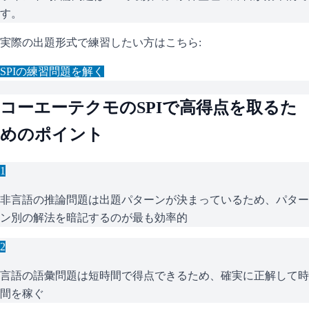
す。
実際の出題形式で練習したい方はこちら:
SPI
の練習問題を解く
コーエーテクモ
の
SPI
で高得点を取るた
めのポイント
1
非言語の推論問題は出題パターンが決まっているため、パター
ン別の解法を暗記するのが最も効率的
2
言語の語彙問題は短時間で得点できるため、確実に正解して時
間を稼ぐ