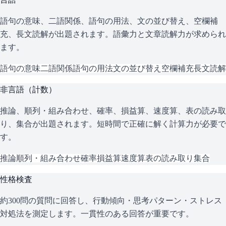
語句の意味、二語関係、語句の用法、文の並び替え、空欄補
充、長文読解が出題されます。語彙力と文章読解力が求められ
ます。
語句の意味
二語関係
語句の用法
文の並び替え
空欄補充
長文読解
非言語（計数）
推論、順列・組み合わせ、確率、損益算、速度算、表の読み取
り、集合が出題されます。短時間で正確に解く計算力が必要で
す。
推論
順列・組み合わせ
確率
損益算
速度算
表の読み取り
集合
性格検査
約300問の質問に回答し、行動傾向・思考パターン・ストレス
対処法を測定します。一貫性のある回答が重要です。