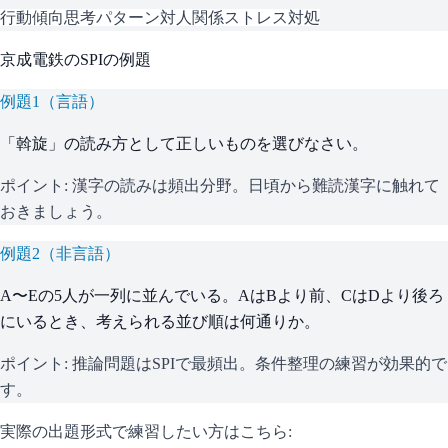
行動傾向
思考パターン
対人関係
ストレス対処
京成電鉄
の
SPI
の例題
例題
1
（
言語
）
「斡旋」の読み方として正しいものを選びなさい。
ポイント:
漢字の読みは頻出分野。日頃から難読漢字に触れて
おきましょう。
例題
2
（
非言語
）
A〜Eの5人が一列に並んでいる。AはBより前、CはDより後ろ
にいるとき、考えられる並び順は何通りか。
ポイント:
推論問題はSPIで最頻出。条件整理の練習が効果的で
す。
実際の出題形式で練習したい方はこちら: