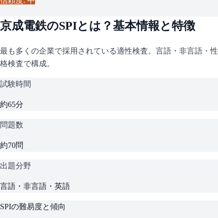
信頼度: 中
京成電鉄
の
SPI
とは？基本情報と特徴
最も多くの企業で採用されている適性検査。言語・非言語・性
格検査で構成。
試験時間
約65分
問題数
約70問
出題分野
言語・非言語・英語
SPI
の難易度と傾向