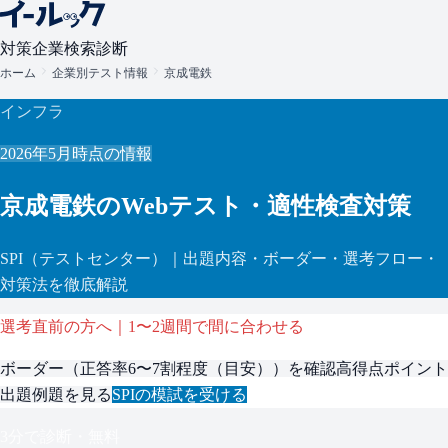
対策
企業検索
診断
ホーム
企業別テスト情報
京成電鉄
インフラ
2026年5月
時点の情報
京成電鉄
のWebテスト・適性検査対策
SPI
（テストセンター）
｜出題内容・ボーダー・選考フロー・
対策法を徹底解説
選考直前の方へ｜1〜2週間で間に合わせる
ボーダー（
正答率6〜7割程度（目安）
）を確認
高得点ポイント
出題例題を見る
SPI
の模試を受ける
3分で診断・無料