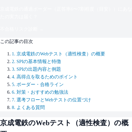
京成電鉄
の通過ボーダー（
正答率6〜7割程度（目安）
）にあな
たの実力は届く？
不合格リスク診断 →
この記事の目次
1
.
京成電鉄のWebテスト（適性検査）の概要
2
.
SPIの基本情報と特徴
3
.
SPIの出題内容と例題
4
.
高得点を取るためのポイント
5
.
ボーダー・合格ライン
6
.
対策・おすすめの勉強法
7
.
選考フローとWebテストの位置づけ
8
.
よくある質問
京成電鉄
のWebテスト（適性検査）の概