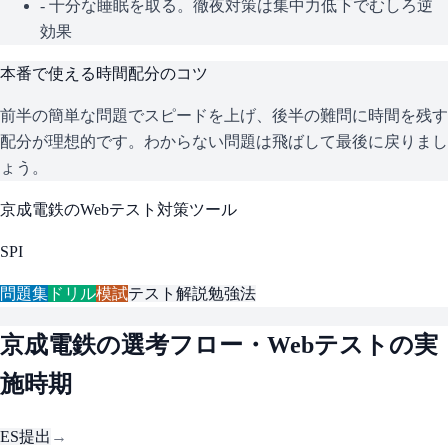
- 十分な睡眠を取る。徹夜対策は集中力低下でむしろ逆
効果
本番で使える時間配分のコツ
前半の簡単な問題でスピードを上げ、後半の難問に時間を残す
配分が理想的です。わからない問題は飛ばして最後に戻りまし
ょう。
京成電鉄
のWebテスト対策ツール
SPI
問題集
ドリル
模試
テスト解説
勉強法
京成電鉄
の選考フロー・Webテストの実
施時期
ES提出
→