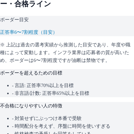
ー・合格ライン
ボーダー目安
正答率6〜7割程度（目安）
※ 上記は過去の選考実績から推測した目安であり、年度や職
種によって変動します。
インフラ業界は応募者の質が高いた
め、ボーダーは6〜7割程度ですが油断は禁物です。
ボーダーを超えるための目標
- 言語: 正答率70%以上を目標
- 非言語/計数: 正答率65%以上を目標
不合格になりやすい人の特徴
- 対策せずにぶっつけ本番で受験
- 時間配分を考えず、序盤に時間を使いすぎる
- 性格検査で矛盾した回答をしている