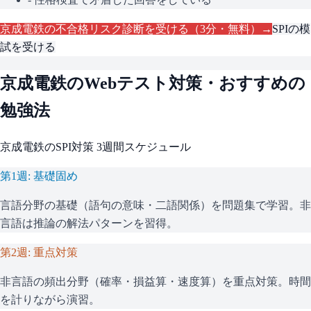
京成電鉄
の不合格リスク診断を受ける（3分・無料）→
SPI
の模
試を受ける
京成電鉄
のWebテスト対策・おすすめの
勉強法
京成電鉄
の
SPI
対策 3週間スケジュール
第1週: 基礎固め
言語分野の基礎（語句の意味・二語関係）を問題集で学習。非
言語は推論の解法パターンを習得。
第2週: 重点対策
非言語の頻出分野（確率・損益算・速度算）を重点対策。時間
を計りながら演習。