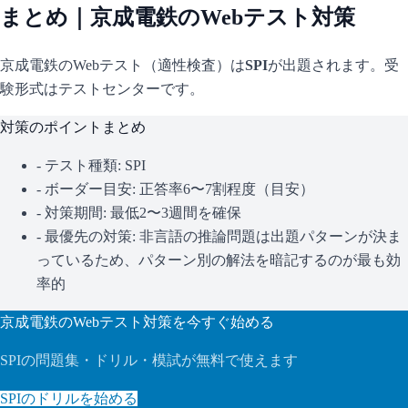
まとめ｜
京成電鉄
のWebテスト対策
京成電鉄
のWebテスト（適性検査）は
SPI
が出題されます。
受
験形式はテストセンターです。
対策のポイントまとめ
- テスト種類:
SPI
- ボーダー目安:
正答率6〜7割程度（目安）
- 対策期間: 最低2〜3週間を確保
- 最優先の対策:
非言語の推論問題は出題パターンが決ま
っているため、パターン別の解法を暗記するのが最も効
率的
京成電鉄
のWebテスト対策を今すぐ始める
SPI
の問題集・ドリル・模試が無料で使えます
SPI
のドリルを始める