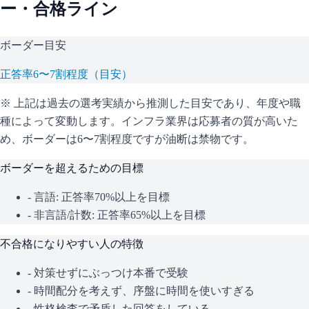
ー・合格ライン
ボーダー目安
正答率6〜7割程度（目安）
※ 上記は過去の選考実績から推測した目安であり、年度や職
種によって変動します。
インフラ業界は応募者の質が高いた
め、ボーダーは6〜7割程度ですが油断は禁物です。
ボーダーを超えるための目標
- 言語: 正答率70%以上を目標
- 非言語/計数: 正答率65%以上を目標
不合格になりやすい人の特徴
- 対策せずにぶっつけ本番で受験
- 時間配分を考えず、序盤に時間を使いすぎる
- 性格検査で矛盾した回答をしている