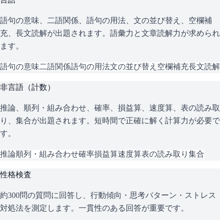
語句の意味、二語関係、語句の用法、文の並び替え、空欄補
充、長文読解が出題されます。語彙力と文章読解力が求められ
ます。
語句の意味
二語関係
語句の用法
文の並び替え
空欄補充
長文読解
非言語（計数）
推論、順列・組み合わせ、確率、損益算、速度算、表の読み取
り、集合が出題されます。短時間で正確に解く計算力が必要で
す。
推論
順列・組み合わせ
確率
損益算
速度算
表の読み取り
集合
性格検査
約300問の質問に回答し、行動傾向・思考パターン・ストレス
対処法を測定します。一貫性のある回答が重要です。