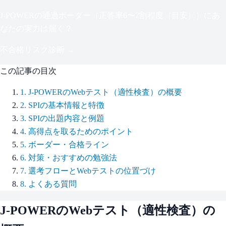
J-POWER
の通過ボーダー（
正答率6〜7割程度（目安）
）にあ
なたの実力は届く？
不合格リスク診断 →
この記事の目次
1
.
J-POWERのWebテスト（適性検査）の概要
2
.
SPIの基本情報と特徴
3
.
SPIの出題内容と例題
4
.
高得点を取るためのポイント
5
.
ボーダー・合格ライン
6
.
対策・おすすめの勉強法
7
.
選考フローとWebテストの位置づけ
8
.
よくある質問
J-POWER
のWebテスト（適性検査）の