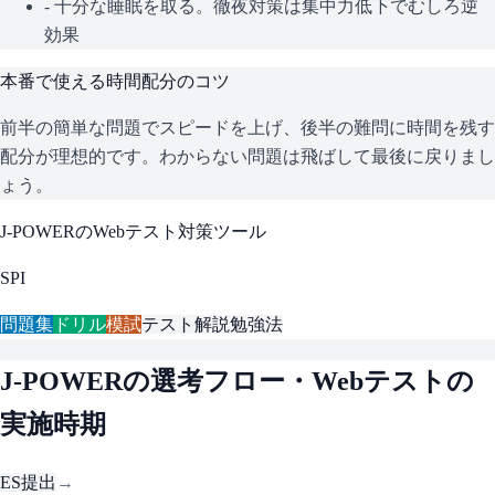
- 十分な睡眠を取る。徹夜対策は集中力低下でむしろ逆
効果
本番で使える時間配分のコツ
前半の簡単な問題でスピードを上げ、後半の難問に時間を残す
配分が理想的です。わからない問題は飛ばして最後に戻りまし
ょう。
J-POWER
のWebテスト対策ツール
SPI
問題集
ドリル
模試
テスト解説
勉強法
J-POWER
の選考フロー・Webテストの
実施時期
ES提出
→