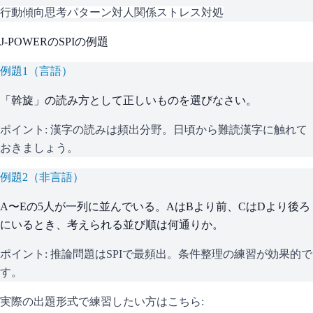
行動傾向
思考パターン
対人関係
ストレス対処
J-POWER
の
SPI
の例題
例題
1
（
言語
）
「斡旋」の読み方として正しいものを選びなさい。
ポイント:
漢字の読みは頻出分野。日頃から難読漢字に触れて
おきましょう。
例題
2
（
非言語
）
A〜Eの5人が一列に並んでいる。AはBより前、CはDより後ろ
にいるとき、考えられる並び順は何通りか。
ポイント:
推論問題はSPIで最頻出。条件整理の練習が効果的で
す。
実際の出題形式で練習したい方はこちら: