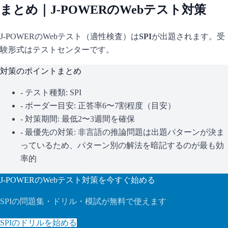
まとめ｜
J-POWER
のWebテスト対策
J-POWER
のWebテスト（適性検査）は
SPI
が出題されます。
受
験形式はテストセンターです。
対策のポイントまとめ
- テスト種類:
SPI
- ボーダー目安:
正答率6〜7割程度（目安）
- 対策期間: 最低2〜3週間を確保
- 最優先の対策:
非言語の推論問題は出題パターンが決ま
っているため、パターン別の解法を暗記するのが最も効
率的
J-POWER
のWebテスト対策を今すぐ始める
SPI
の問題集・ドリル・模試が無料で使えます
SPI
のドリルを始める