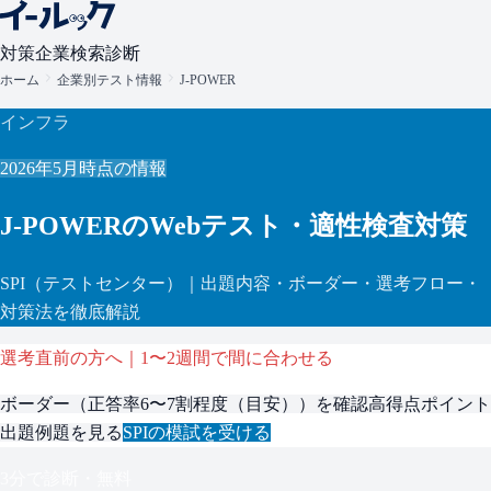
対策
企業検索
診断
ホーム
企業別テスト情報
J-POWER
インフラ
2026年5月
時点の情報
J-POWER
のWebテスト・適性検査対策
SPI
（テストセンター）
｜出題内容・ボーダー・選考フロー・
対策法を徹底解説
選考直前の方へ｜1〜2週間で間に合わせる
ボーダー（
正答率6〜7割程度（目安）
）を確認
高得点ポイント
出題例題を見る
SPI
の模試を受ける
3分で診断・無料