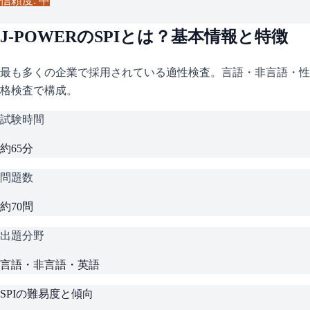
信頼度: 中
J-POWER
の
SPI
とは？基本情報と特徴
最も多くの企業で採用されている適性検査。言語・非言語・性
格検査で構成。
試験時間
約65分
問題数
約70問
出題分野
言語・非言語・英語
SPI
の難易度と傾向