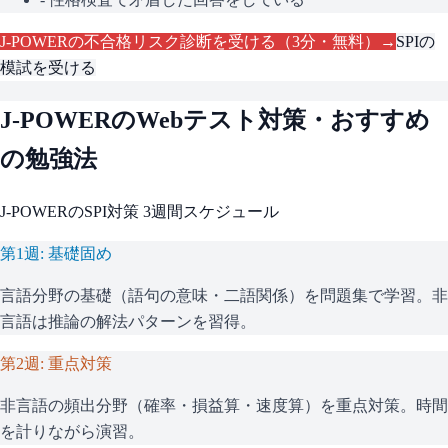
J-POWER
の不合格リスク診断を受ける（3分・無料）→
SPI
の
模試を受ける
J-POWER
のWebテスト対策・おすすめ
の勉強法
J-POWER
の
SPI
対策 3週間スケジュール
第1週: 基礎固め
言語分野の基礎（語句の意味・二語関係）を問題集で学習。非
言語は推論の解法パターンを習得。
第2週: 重点対策
非言語の頻出分野（確率・損益算・速度算）を重点対策。時間
を計りながら演習。