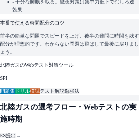
- 十分な睡眠を取る。徹夜対策は集中力低下でむしろ逆
効果
本番で使える時間配分のコツ
前半の簡単な問題でスピードを上げ、後半の難問に時間を残す
配分が理想的です。わからない問題は飛ばして最後に戻りまし
ょう。
北陸ガス
のWebテスト対策ツール
SPI
問題集
ドリル
模試
テスト解説
勉強法
北陸ガス
の選考フロー・Webテストの実
施時期
ES提出
→