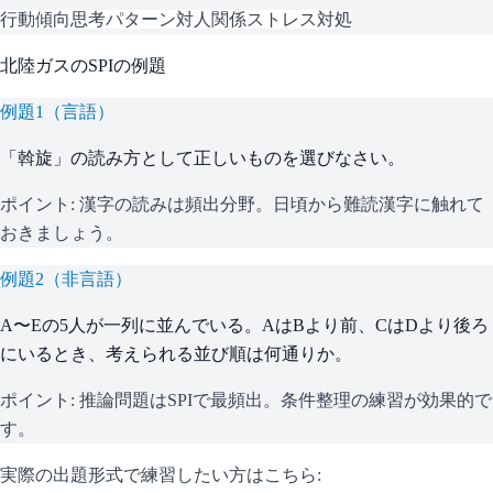
行動傾向
思考パターン
対人関係
ストレス対処
北陸ガス
の
SPI
の例題
例題
1
（
言語
）
「斡旋」の読み方として正しいものを選びなさい。
ポイント:
漢字の読みは頻出分野。日頃から難読漢字に触れて
おきましょう。
例題
2
（
非言語
）
A〜Eの5人が一列に並んでいる。AはBより前、CはDより後ろ
にいるとき、考えられる並び順は何通りか。
ポイント:
推論問題はSPIで最頻出。条件整理の練習が効果的で
す。
実際の出題形式で練習したい方はこちら: