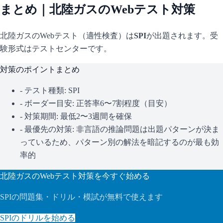
まとめ｜
北陸ガス
のWebテスト対策
北陸ガス
のWebテスト（適性検査）は
SPI
が出題されます。
受
験形式はテストセンターです。
対策のポイントまとめ
- テスト種類:
SPI
- ボーダー目安:
正答率6〜7割程度（目安）
- 対策期間: 最低2〜3週間を確保
- 最優先の対策:
非言語の推論問題は出題パターンが決ま
っているため、パターン別の解法を暗記するのが最も効
率的
北陸ガス
のWebテスト対策を今すぐ始める
SPI
の問題集・ドリル・模試が無料で使えます
SPI
のドリルを始める