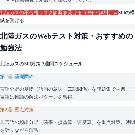
北陸ガス
の不合格リスク診断を受ける（3分・無料）→
SPI
の模
試を受ける
北陸ガス
のWebテスト対策・おすすめの
勉強法
北陸ガス
の
SPI
対策 3週間スケジュール
第1週: 基礎固め
言語分野の基礎（語句の意味・二語関係）を問題集で学習。非
言語は推論の解法パターンを習得。
第2週: 重点対策
非言語の頻出分野（確率・損益算・速度算）を重点対策。時間
を計りながら演習。