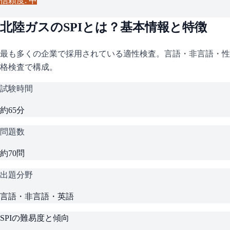
信頼度: 中
北陸ガス
の
SPI
とは？基本情報と特徴
最も多くの企業で採用されている適性検査。言語・非言語・性
格検査で構成。
試験時間
約65分
問題数
約70問
出題分野
言語・非言語・英語
SPI
の難易度と傾向