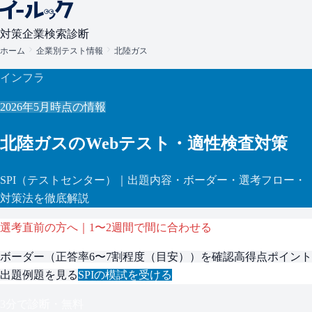
対策
企業検索
診断
ホーム
企業別テスト情報
北陸ガス
インフラ
2026年5月
時点の情報
北陸ガス
のWebテスト・適性検査対策
SPI
（テストセンター）
｜出題内容・ボーダー・選考フロー・
対策法を徹底解説
選考直前の方へ｜1〜2週間で間に合わせる
ボーダー（
正答率6〜7割程度（目安）
）を確認
高得点ポイント
出題例題を見る
SPI
の模試を受ける
3分で診断・無料