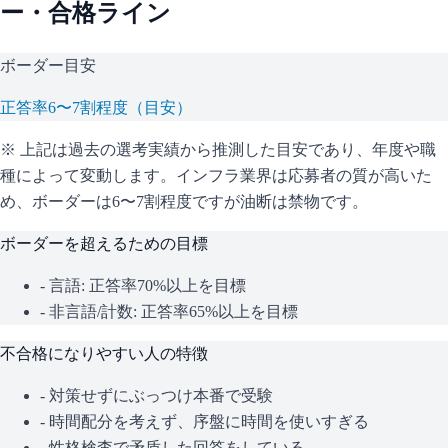
ー・合格ライン
ボーダー目安
正答率6〜7割程度（目安）
※ 上記は過去の選考実績から推測した目安であり、年度や職
種によって変動します。
インフラ業界は応募者の質が高いた
め、ボーダーは6〜7割程度ですが油断は禁物です。
ボーダーを超えるための目標
- 言語: 正答率70%以上を目標
- 非言語/計数: 正答率65%以上を目標
不合格になりやすい人の特徴
- 対策せずにぶっつけ本番で受験
- 時間配分を考えず、序盤に時間を使いすぎる
- 性格検査で矛盾した回答をしている