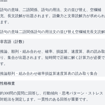
語句の意味、二語関係、語句の用法、文の並び替え、空欄補
充、長文読解が出題されます。語彙力と文章読解力が求められ
ます。
語句の意味
二語関係
語句の用法
文の並び替え
空欄補充
長文読解
非言語（計数）
推論、順列・組み合わせ、確率、損益算、速度算、表の読み取
り、集合が出題されます。短時間で正確に解く計算力が必要で
す。
推論
順列・組み合わせ
確率
損益算
速度算
表の読み取り
集合
性格検査
約300問の質問に回答し、行動傾向・思考パターン・ストレス
対処法を測定します。一貫性のある回答が重要です。