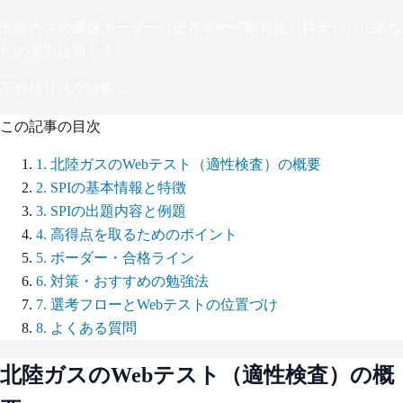
北陸ガス
の通過ボーダー（
正答率6〜7割程度（目安）
）にあな
たの実力は届く？
不合格リスク診断 →
この記事の目次
1
.
北陸ガスのWebテスト（適性検査）の概要
2
.
SPIの基本情報と特徴
3
.
SPIの出題内容と例題
4
.
高得点を取るためのポイント
5
.
ボーダー・合格ライン
6
.
対策・おすすめの勉強法
7
.
選考フローとWebテストの位置づけ
8
.
よくある質問
北陸ガス
のWebテスト（適性検査）の概