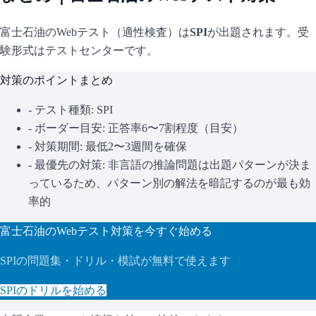
富士石油
のWebテスト（適性検査）は
SPI
が出題されます。
受
験形式はテストセンターです。
対策のポイントまとめ
- テスト種類:
SPI
- ボーダー目安:
正答率6〜7割程度（目安）
- 対策期間: 最低2〜3週間を確保
- 最優先の対策:
非言語の推論問題は出題パターンが決ま
っているため、パターン別の解法を暗記するのが最も効
率的
富士石油
のWebテスト対策を今すぐ始める
SPI
の問題集・ドリル・模試が無料で使えます
SPI
のドリルを始める