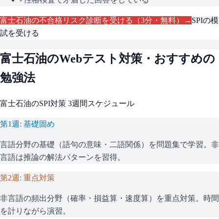
富士石油
の不合格リスク診断を受ける（3分・無料）→
SPI
の模
試を受ける
富士石油
のWebテスト対策・おすすめの
勉強法
富士石油
の
SPI
対策 3週間スケジュール
第1週: 基礎固め
言語分野の基礎（語句の意味・二語関係）を問題集で学習。非
言語は推論の解法パターンを習得。
第2週: 重点対策
非言語の頻出分野（確率・損益算・速度算）を重点対策。時間
を計りながら演習。