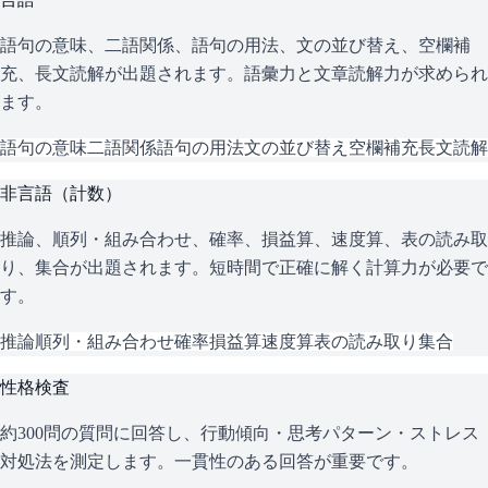
語句の意味、二語関係、語句の用法、文の並び替え、空欄補
充、長文読解が出題されます。語彙力と文章読解力が求められ
ます。
語句の意味
二語関係
語句の用法
文の並び替え
空欄補充
長文読解
非言語（計数）
推論、順列・組み合わせ、確率、損益算、速度算、表の読み取
り、集合が出題されます。短時間で正確に解く計算力が必要で
す。
推論
順列・組み合わせ
確率
損益算
速度算
表の読み取り
集合
性格検査
約300問の質問に回答し、行動傾向・思考パターン・ストレス
対処法を測定します。一貫性のある回答が重要です。