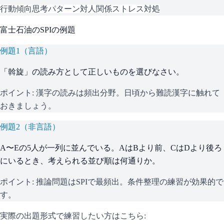
行動傾向
思考パターン
対人関係
ストレス対処
富士石油
の
SPI
の例題
例題
1
（
言語
）
「斡旋」の読み方として正しいものを選びなさい。
ポイント:
漢字の読みは頻出分野。日頃から難読漢字に触れて
おきましょう。
例題
2
（
非言語
）
A〜Eの5人が一列に並んでいる。AはBより前、CはDより後ろ
にいるとき、考えられる並び順は何通りか。
ポイント:
推論問題はSPIで最頻出。条件整理の練習が効果的で
す。
実際の出題形式で練習したい方はこちら: