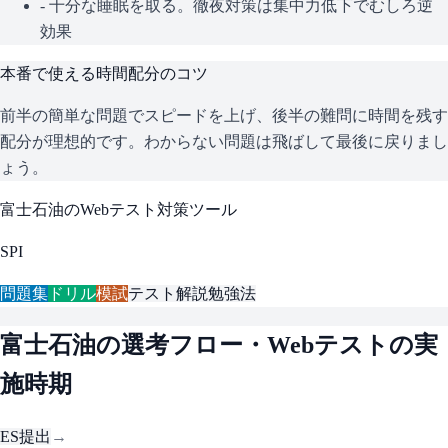
- 十分な睡眠を取る。徹夜対策は集中力低下でむしろ逆
効果
本番で使える時間配分のコツ
前半の簡単な問題でスピードを上げ、後半の難問に時間を残す
配分が理想的です。わからない問題は飛ばして最後に戻りまし
ょう。
富士石油
のWebテスト対策ツール
SPI
問題集
ドリル
模試
テスト解説
勉強法
富士石油
の選考フロー・Webテストの実
施時期
ES提出
→