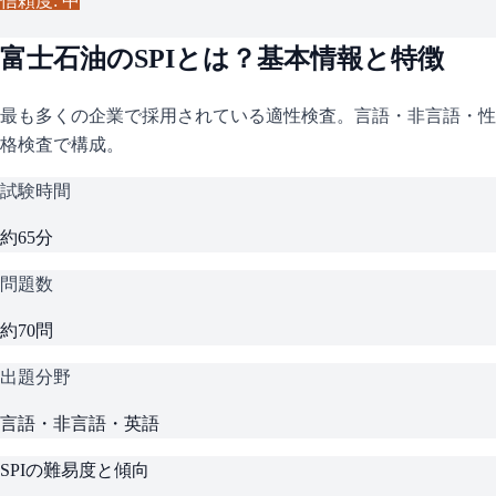
信頼度: 中
富士石油
の
SPI
とは？基本情報と特徴
最も多くの企業で採用されている適性検査。言語・非言語・性
格検査で構成。
試験時間
約65分
問題数
約70問
出題分野
言語・非言語・英語
SPI
の難易度と傾向