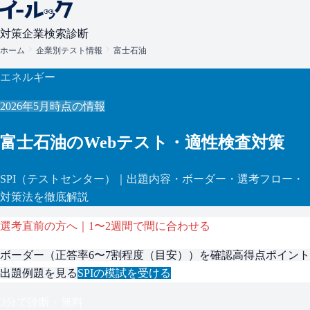
対策
企業検索
診断
ホーム
企業別テスト情報
富士石油
エネルギー
2026年5月
時点の情報
富士石油
のWebテスト・適性検査対策
SPI
（テストセンター）
｜出題内容・ボーダー・選考フロー・
対策法を徹底解説
選考直前の方へ｜1〜2週間で間に合わせる
ボーダー（
正答率6〜7割程度（目安）
）を確認
高得点ポイント
出題例題を見る
SPI
の模試を受ける
3分で診断・無料