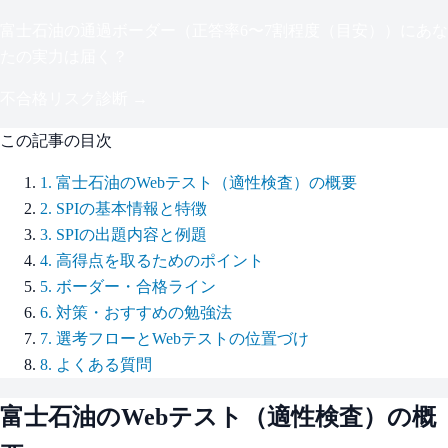
富士石油
の通過ボーダー（
正答率6〜7割程度（目安）
）にあな
たの実力は届く？
不合格リスク診断 →
この記事の目次
1
.
富士石油のWebテスト（適性検査）の概要
2
.
SPIの基本情報と特徴
3
.
SPIの出題内容と例題
4
.
高得点を取るためのポイント
5
.
ボーダー・合格ライン
6
.
対策・おすすめの勉強法
7
.
選考フローとWebテストの位置づけ
8
.
よくある質問
富士石油
のWebテスト（適性検査）の概