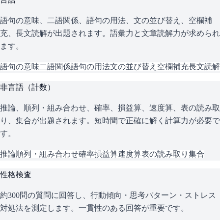
語句の意味、二語関係、語句の用法、文の並び替え、空欄補
充、長文読解が出題されます。語彙力と文章読解力が求められ
ます。
語句の意味
二語関係
語句の用法
文の並び替え
空欄補充
長文読解
非言語（計数）
推論、順列・組み合わせ、確率、損益算、速度算、表の読み取
り、集合が出題されます。短時間で正確に解く計算力が必要で
す。
推論
順列・組み合わせ
確率
損益算
速度算
表の読み取り
集合
性格検査
約300問の質問に回答し、行動傾向・思考パターン・ストレス
対処法を測定します。一貫性のある回答が重要です。