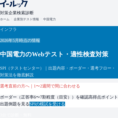
対策
企業検索
診断
ホーム
企業別テスト情報
中国電力
インフラ
2026年5月
時点の情報
中国電力
のWebテスト・適性検査対策
SPI
（テストセンター）
｜出題内容・ボーダー・選考フロー・
対策法を徹底解説
選考直前の方へ｜1〜2週間で間に合わせる
ボーダー（
正答率6〜7割程度（目安）
）を確認
高得点ポイント
出題例題を見る
SPI
の模試を受ける
3分で診断・無料