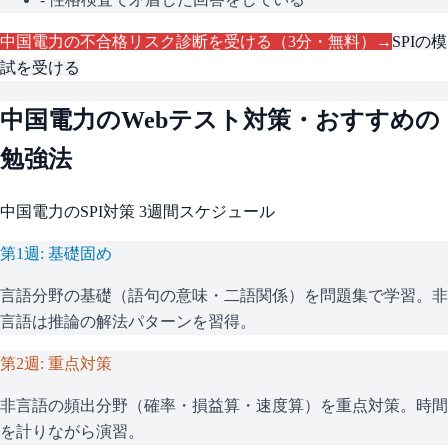
中国電力
の不合格リスク診断を受ける（3分・無料）→
SPI
の模
試を受ける
中国電力
のWebテスト対策・おすすめの
勉強法
中国電力
の
SPI
対策 3週間スケジュール
第1週: 基礎固め
言語分野の基礎（語句の意味・二語関係）を問題集で学習。非
言語は推論の解法パターンを習得。
第2週: 重点対策
非言語の頻出分野（確率・損益算・速度算）を重点対策。時間
を計りながら演習。