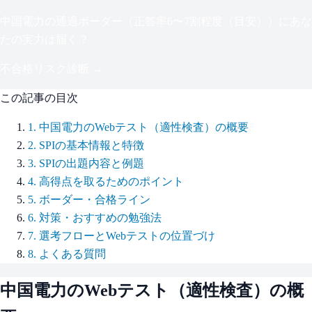
中国電力
の通過ボーダー（
正答率6〜7割程度（目安）
）にあな
たの実力は届く？
不合格リスク診断 →
この記事の目次
1
.
中国電力のWebテスト（適性検査）の概要
2
.
SPIの基本情報と特徴
3
.
SPIの出題内容と例題
4
.
高得点を取るためのポイント
5
.
ボーダー・合格ライン
6
.
対策・おすすめの勉強法
7
.
選考フローとWebテストの位置づけ
8
.
よくある質問
中国電力
のWebテスト（適性検査）の概