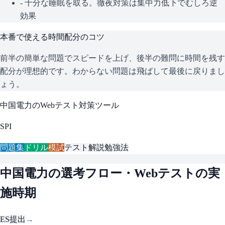
- 十分な睡眠を取る。徹夜対策は集中力低下でむしろ逆
効果
本番で使える時間配分のコツ
前半の簡単な問題でスピードを上げ、後半の難問に時間を残す
配分が理想的です。わからない問題は飛ばして最後に戻りまし
ょう。
中国電力
のWebテスト対策ツール
SPI
問題集
ドリル
模試
テスト解説
勉強法
中国電力
の選考フロー・Webテストの実
施時期
ES提出
→