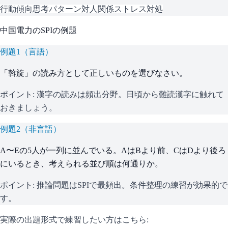
行動傾向
思考パターン
対人関係
ストレス対処
中国電力
の
SPI
の例題
例題
1
（
言語
）
「斡旋」の読み方として正しいものを選びなさい。
ポイント:
漢字の読みは頻出分野。日頃から難読漢字に触れて
おきましょう。
例題
2
（
非言語
）
A〜Eの5人が一列に並んでいる。AはBより前、CはDより後ろ
にいるとき、考えられる並び順は何通りか。
ポイント:
推論問題はSPIで最頻出。条件整理の練習が効果的で
す。
実際の出題形式で練習したい方はこちら: