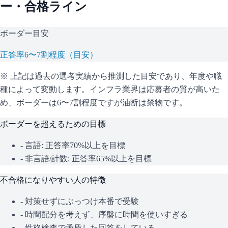
ー・合格ライン
ボーダー目安
正答率6〜7割程度（目安）
※ 上記は過去の選考実績から推測した目安であり、年度や職
種によって変動します。
インフラ業界は応募者の質が高いた
め、ボーダーは6〜7割程度ですが油断は禁物です。
ボーダーを超えるための目標
- 言語: 正答率70%以上を目標
- 非言語/計数: 正答率65%以上を目標
不合格になりやすい人の特徴
- 対策せずにぶっつけ本番で受験
- 時間配分を考えず、序盤に時間を使いすぎる
- 性格検査で矛盾した回答をしている