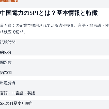
信頼度: 中
中国電力
の
SPI
とは？基本情報と特徴
最も多くの企業で採用されている適性検査。言語・非言語・性
格検査で構成。
試験時間
約65分
問題数
約70問
出題分野
言語・非言語・英語
SPI
の難易度と傾向