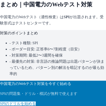
まとめ｜
中国電力
のWebテスト対策
中国電力
のWebテスト（適性検査）は
SPI
が出題されます。
受
験形式はテストセンターです。
対策のポイントまとめ
- テスト種類:
SPI
- ボーダー目安:
正答率6〜7割程度（目安）
- 対策期間: 最低2〜3週間を確保
- 最優先の対策:
非言語の推論問題は出題パターンが決ま
っているため、パターン別の解法を暗記するのが最も効
率的
中国電力
のWebテスト対策を今すぐ始める
SPI
の問題集・ドリル・模試が無料で使えます
SPI
のドリルを始める