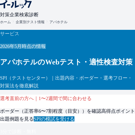
対策
企業検索
診断
ホーム
企業別テスト情報
アパホテル
サービス
2026年5月
時点の情報
アパホテル
のWebテスト・適性検査対策
SPI
（テストセンター）
｜出題内容・ボーダー・選考フロー・
対策法を徹底解説
選考直前の方へ｜1〜2週間で間に合わせる
ボーダー（
正答率6〜7割程度（目安）
）を確認
高得点ポイント
出題例題を見る
SPI
の模試を受ける
3分で診断・無料