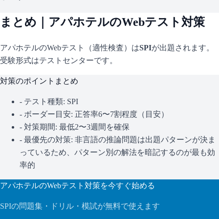
まとめ｜
アパホテル
のWebテスト対策
アパホテル
のWebテスト（適性検査）は
SPI
が出題されます。
受験形式はテストセンターです。
対策のポイントまとめ
- テスト種類:
SPI
- ボーダー目安:
正答率6〜7割程度（目安）
- 対策期間: 最低2〜3週間を確保
- 最優先の対策:
非言語の推論問題は出題パターンが決ま
っているため、パターン別の解法を暗記するのが最も効
率的
アパホテル
のWebテスト対策を今すぐ始める
SPI
の問題集・ドリル・模試が無料で使えます