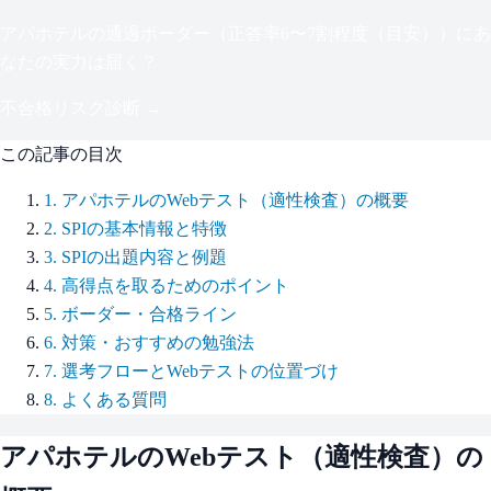
アパホテル
の通過ボーダー（
正答率6〜7割程度（目安）
）にあ
なたの実力は届く？
不合格リスク診断 →
この記事の目次
1
.
アパホテルのWebテスト（適性検査）の概要
2
.
SPIの基本情報と特徴
3
.
SPIの出題内容と例題
4
.
高得点を取るためのポイント
5
.
ボーダー・合格ライン
6
.
対策・おすすめの勉強法
7
.
選考フローとWebテストの位置づけ
8
.
よくある質問
アパホテル
のWebテスト（適性検査）の