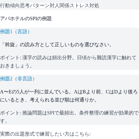
行動傾向
思考パターン
対人関係
ストレス対処
アパホテル
の
SPI
の例題
例題
1
（
言語
）
「斡旋」の読み方として正しいものを選びなさい。
ポイント:
漢字の読みは頻出分野。日頃から難読漢字に触れて
おきましょう。
例題
2
（
非言語
）
A〜Eの5人が一列に並んでいる。AはBより前、CはDより後ろ
にいるとき、考えられる並び順は何通りか。
ポイント:
推論問題はSPIで最頻出。条件整理の練習が効果的で
す。
実際の出題形式で練習したい方はこちら: