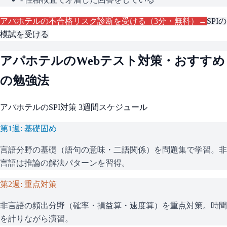
アパホテル
の不合格リスク診断を受ける（3分・無料）→
SPI
の
模試を受ける
アパホテル
のWebテスト対策・おすすめ
の勉強法
アパホテル
の
SPI
対策 3週間スケジュール
第1週: 基礎固め
言語分野の基礎（語句の意味・二語関係）を問題集で学習。非
言語は推論の解法パターンを習得。
第2週: 重点対策
非言語の頻出分野（確率・損益算・速度算）を重点対策。時間
を計りながら演習。