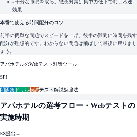
- 十分な睡眠を取る。徹夜対策は集中力低下でむしろ逆
効果
本番で使える時間配分のコツ
前半の簡単な問題でスピードを上げ、後半の難問に時間を残す
配分が理想的です。わからない問題は飛ばして最後に戻りまし
ょう。
アパホテル
のWebテスト対策ツール
SPI
問題集
ドリル
模試
テスト解説
勉強法
アパホテル
の選考フロー・Webテストの
実施時期
ES提出
→