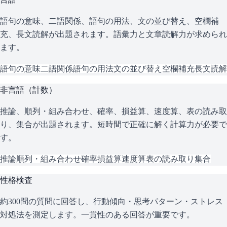
語句の意味、二語関係、語句の用法、文の並び替え、空欄補
充、長文読解が出題されます。語彙力と文章読解力が求められ
ます。
語句の意味
二語関係
語句の用法
文の並び替え
空欄補充
長文読解
非言語（計数）
推論、順列・組み合わせ、確率、損益算、速度算、表の読み取
り、集合が出題されます。短時間で正確に解く計算力が必要で
す。
推論
順列・組み合わせ
確率
損益算
速度算
表の読み取り
集合
性格検査
約300問の質問に回答し、行動傾向・思考パターン・ストレス
対処法を測定します。一貫性のある回答が重要です。