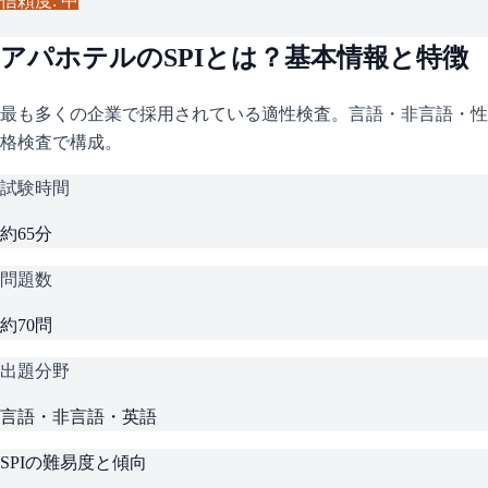
信頼度: 中
アパホテル
の
SPI
とは？基本情報と特徴
最も多くの企業で採用されている適性検査。言語・非言語・性
格検査で構成。
試験時間
約65分
問題数
約70問
出題分野
言語・非言語・英語
SPI
の難易度と傾向