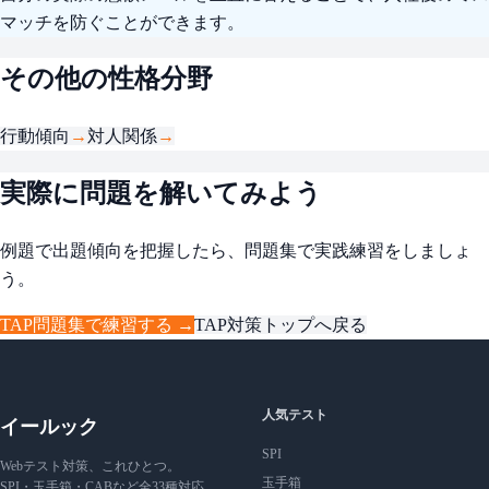
マッチを防ぐことができます。
その他の性格分野
行動傾向
→
対人関係
→
実際に問題を解いてみよう
例題で出題傾向を把握したら、問題集で実践練習をしましょ
う。
TAP問題集で練習する →
TAP対策トップへ戻る
人気テスト
イールック
SPI
Webテスト対策、これひとつ。
玉手箱
SPI・玉手箱・CABなど全33種対応。