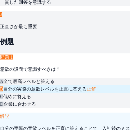
一貫した回答を意識する
3
正直さが最も重要
例題
問題
1
意欲の設問で意識すべきは？
A
全て最高レベルと答える
B
自分の実際の意欲レベルを正直に答える
正解
C
低めに答える
D
企業に合わせる
解説
自分の実際の意欲レベルを正直に答えることで、入社後のミス