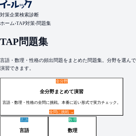
対策
企業検索
診断
ホーム
›
TAP
対策
›
問題集
TAP
問題集
言語・数理・性格
の頻出問題をまとめた問題集。分野を選んで
演習できます。
全分野
全分野まとめて演習
言語・数理・性格
の全問に挑戦。本番に近い形式で実力チェック。
全問に挑戦 →
言語
数理
言語
数理