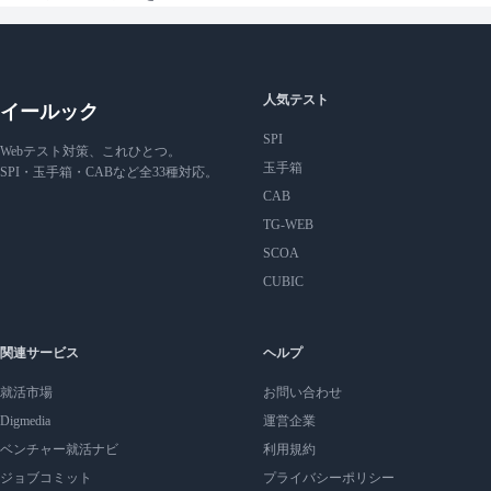
人気テスト
イールック
SPI
Webテスト対策、これひとつ。
玉手箱
SPI・玉手箱・CABなど全33種対応。
CAB
TG-WEB
SCOA
CUBIC
関連サービス
ヘルプ
就活市場
お問い合わせ
Digmedia
運営企業
ベンチャー就活ナビ
利用規約
ジョブコミット
プライバシーポリシー