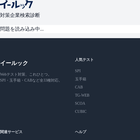
対策
企業検索
診断
問題を読み込み中...
人気テスト
イールック
SPI
Webテスト対策、これひとつ。
玉手箱
SPI・玉手箱・CABなど全33種対応。
CAB
TG-WEB
SCOA
CUBIC
関連サービス
ヘルプ