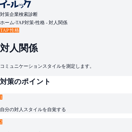
対策
企業検索
診断
ホーム
›
TAP対策
›
性格 -
対人関係
TAP 性格
対人関係
コミュニケーションスタイルを測定します。
対策のポイント
1
自分の対人スタイルを自覚する
2