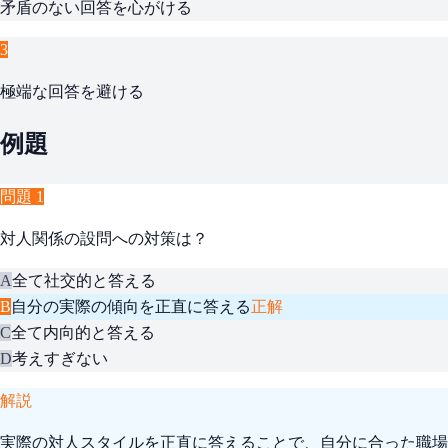
矛盾のない回答を心がける
3
極端な回答を避ける
例題
問題
1
対人関係の設問への対策は？
A
全て社交的と答える
B
自分の実際の傾向を正直に答える
正解
C
全て内向的と答える
D
考えすぎない
解説
実際の対人スタイルを正直に答えることで、自分に合った職場