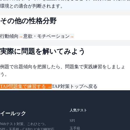
環境との適合が判断されます。
その他の性格分野
行動傾向
→
意欲・モチベーション
→
実際に問題を解いてみよう
例題で出題傾向を把握したら、問題集で実践練習をしましょ
う。
TAP問題集で練習する →
TAP対策トップへ戻る
人気テスト
イールック
SPI
Webテスト対策、これひとつ。
玉手箱
SPI・玉手箱・CABなど全33種対応。