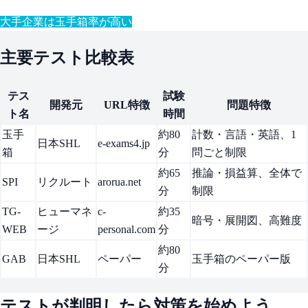
大手企業は玉手箱率が高い
主要テスト比較表
テス
試験
開発元
URL特徴
問題特徴
ト名
時間
玉手
約80
計数・言語・英語、1
日本SHL
e-exams4.jp
箱
分
問ごと制限
約65
推論・損益算、全体で
SPI
リクルート
arorua.net
分
制限
TG-
ヒューマネ
c-
約35
暗号・展開図、高難度
WEB
ージ
personal.com
分
約80
GAB
日本SHL
ペーパー
玉手箱のペーパー版
分
テストが判明したら対策を始めよう