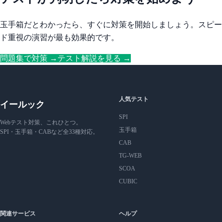
玉手箱だとわかったら、すぐに対策を開始しましょう。スピー
ド重視の演習が最も効果的です。
問題集で対策 →
テスト解説を見る →
人気テスト
イールック
SPI
Webテスト対策、これひとつ。
玉手箱
SPI・玉手箱・CABなど全33種対応。
CAB
TG-WEB
SCOA
CUBIC
関連サービス
ヘルプ