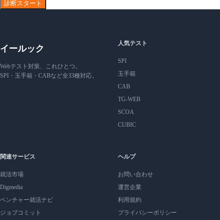
診断スタート
人気テスト
イールック
SPI
Webテスト対策、これひとつ。
玉手箱
SPI・玉手箱・CABなど全33種対応。
CAB
TG-WEB
SCOA
CUBIC
関連サービス
ヘルプ
就活市場
お問い合わせ
Digmedia
運営企業
ベンチャー就活ナビ
利用規約
ジョブコミット
プライバシーポリシー