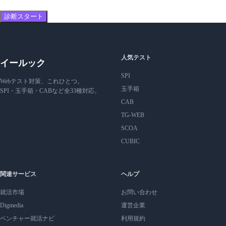
診断スタート
人気テスト
イールック
SPI
Webテスト対策、これひとつ。
玉手箱
SPI・玉手箱・CABなど全33種対応。
CAB
TG-WEB
SCOA
CUBIC
関連サービス
ヘルプ
就活市場
お問い合わせ
Digmedia
運営企業
ベンチャー就活ナビ
利用規約