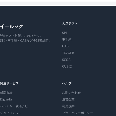
人気テスト
イールック
SPI
Webテスト対策、これひとつ。
玉手箱
SPI・玉手箱・CABなど全33種対応。
CAB
TG-WEB
SCOA
CUBIC
関連サービス
ヘルプ
就活市場
お問い合わせ
Digmedia
運営企業
ベンチャー就活ナビ
利用規約
ジョブコミット
プライバシーポリシー