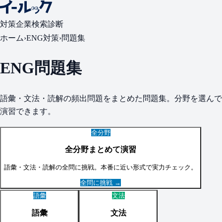
対策
企業検索
診断
ホーム
›
ENG
対策
›
問題集
ENG
問題集
語彙・文法・読解
の頻出問題をまとめた問題集。分野を選んで
演習できます。
全分野
全分野まとめて演習
語彙・文法・読解
の全問に挑戦。本番に近い形式で実力チェック。
全問に挑戦 →
語彙
文法
語彙
文法