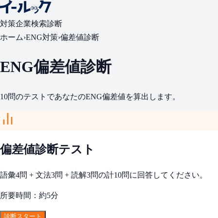
対策
企業検索
診断
ホーム
›
ENG対策
›
偏差値診断
ENG偏差値診断
10問のテストであなたのENG偏差値を算出します。
偏差値診断テスト
語彙4問 + 文法3問 + 読解3問の計10問に回答してください。
所要時間：約5分
診断スタート