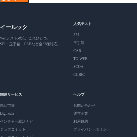
人気テスト
イールック
SPI
Webテスト対策、これひとつ。
玉手箱
SPI・玉手箱・CABなど全33種対応。
CAB
TG-WEB
SCOA
CUBIC
関連サービス
ヘルプ
就活市場
お問い合わせ
Digmedia
運営企業
ベンチャー就活ナビ
利用規約
ジョブコミット
プライバシーポリシー