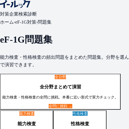
対策
企業検索
診断
ホーム
›
eF-1G
対策
›
問題集
eF-1G
問題集
能力検査・性格検査
の頻出問題をまとめた問題集。分野を選ん
で演習できます。
全分野
全分野まとめて演習
能力検査・性格検査
の全問に挑戦。本番に近い形式で実力チェック。
全問に挑戦 →
能力検査
性格検査
能力検査
性格検査