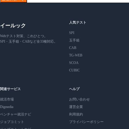
人気テスト
イールック
SPI
Webテスト対策、これひとつ。
玉手箱
SPI・玉手箱・CABなど全33種対応。
CAB
TG-WEB
SCOA
CUBIC
関連サービス
ヘルプ
就活市場
お問い合わせ
Digmedia
運営企業
ベンチャー就活ナビ
利用規約
ジョブコミット
プライバシーポリシー