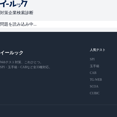
対策
企業検索
診断
問題を読み込み中...
人気テスト
イールック
SPI
Webテスト対策、これひとつ。
玉手箱
SPI・玉手箱・CABなど全33種対応。
CAB
TG-WEB
SCOA
CUBIC