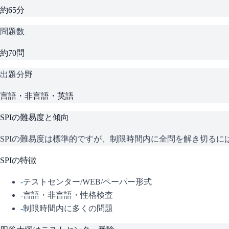
約65分
問題数
約70問
出題分野
言語・非言語・英語
SPI
の難易度と傾向
SPIの難易度は標準的ですが、制限時間内に全問を解き切る
SPI
の特徴
-
テストセンター/WEB/ペーパー形式
-
言語・非言語・性格検査
-
制限時間内に多くの問題