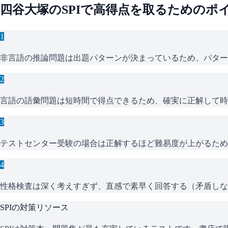
四谷大塚
の
SPI
で高得点を取るためのポ
1
非言語の推論問題は出題パターンが決まっているため、パター
2
言語の語彙問題は短時間で得点できるため、確実に正解して時
3
テストセンター受験の場合は正解するほど難易度が上がるため
4
性格検査は深く考えすぎず、直感で素早く回答する（矛盾しな
SPI
の対策リソース