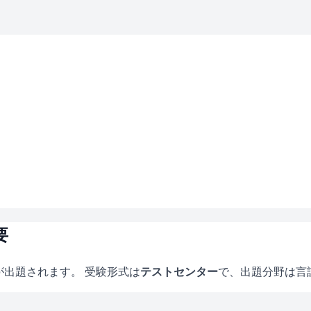
要
が出題されます。 受験形式は
テストセンター
で、
出題分野は言