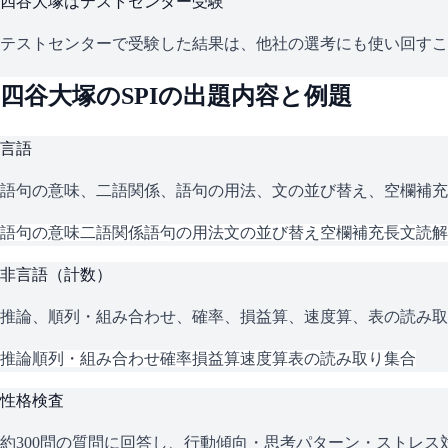
四谷大塚
はテストセンター受験
テストセンターで受験した結果は、他社の選考にも使い回すこ
四谷大塚
の
SPI
の出題内容と例題
言語
語句の意味、二語関係、語句の用法、文の並び替え、空欄補充
語句の意味
二語関係
語句の用法
文の並び替え
空欄補充
長文読解
非言語（計数）
推論、順列・組み合わせ、確率、損益算、速度算、表の読み取
推論
順列・組み合わせ
確率
損益算
速度算
表の読み取り
集合
性格検査
約300問の質問に回答し、行動傾向・思考パターン・ストレ