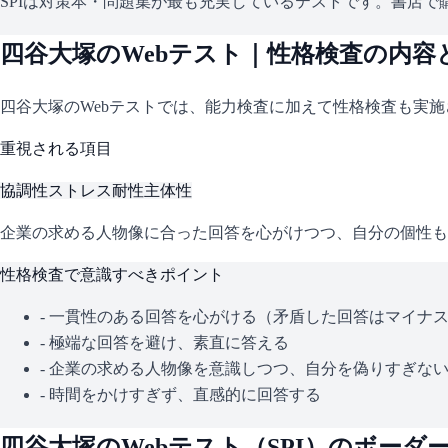
SPIは対策本・問題集が最も充実しているテストです。書店で購
四谷大塚
のWebテスト｜性格検査の内容
四谷大塚
のWebテストでは、能力検査に加えて性格検査も実
重視される項目
協調性
ストレス耐性
主体性
企業の求める人物像に合った回答を心がけつつ、自分の個性も
性格検査で意識すべきポイント
- 一貫性のある回答を心がける（矛盾した回答はマイナ
- 極端な回答を避け、素直に答える
- 企業の求める人物像を意識しつつ、自分を偽りすぎな
- 時間をかけすぎず、直感的に回答する
四谷大塚
のWebテスト（
SPI
）のボーダ