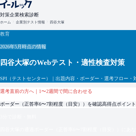
対策
企業検索
診断
ホーム
企業別テスト情報
四谷大塚
教育
2026年5月
時点の情報
四谷大塚
のWebテスト・適性検査対策
SPI
（テストセンター）
｜出題内容・ボーダー・選考フロー・
選考直前の方へ｜1〜2週間で間に合わせる
ボーダー（
正答率6〜7割程度（目安）
）を確認
高得点ポイント
3分で診断・無料
四谷大塚
の通過ボーダー（
正答率6〜7割程度（目安）
）にあな