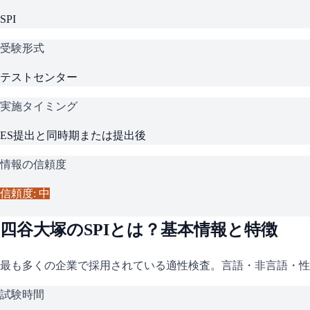
SPI
受験形式
テストセンター
実施タイミング
ES提出と同時期または提出後
情報の信頼度
信頼度: 中
四谷大塚
の
SPI
とは？基本情報と特徴
最も多くの企業で採用されている適性検査。言語・非言語・性
試験時間