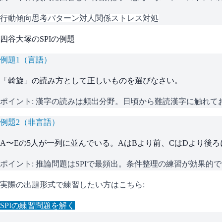
行動傾向
思考パターン
対人関係
ストレス対処
四谷大塚
の
SPI
の例題
例題
1
（
言語
）
「斡旋」の読み方として正しいものを選びなさい。
ポイント:
漢字の読みは頻出分野。日頃から難読漢字に触れて
例題
2
（
非言語
）
A〜Eの5人が一列に並んでいる。AはBより前、CはDより後
ポイント:
推論問題はSPIで最頻出。条件整理の練習が効果的
実際の出題形式で練習したい方はこちら:
SPI
の練習問題を解く