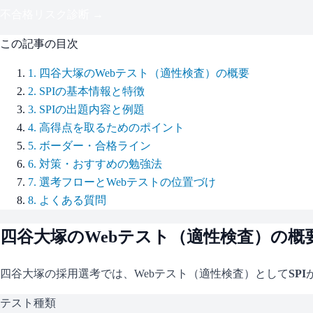
不合格リスク診断 →
この記事の目次
1
.
四谷大塚のWebテスト（適性検査）の概要
2
.
SPIの基本情報と特徴
3
.
SPIの出題内容と例題
4
.
高得点を取るためのポイント
5
.
ボーダー・合格ライン
6
.
対策・おすすめの勉強法
7
.
選考フローとWebテストの位置づけ
8
.
よくある質問
四谷大塚
のWebテスト（適性検査）の概
四谷大塚
の採用選考では、Webテスト（適性検査）として
SPI
テスト種類