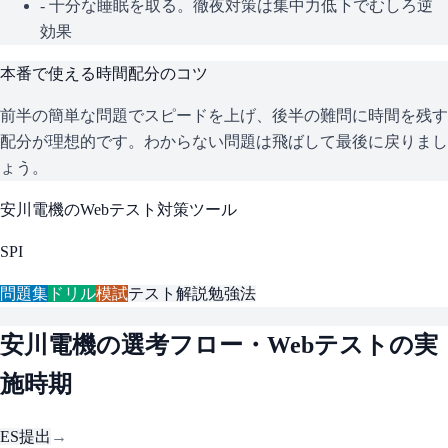
- 十分な睡眠を取る。徹夜対策は集中力低下でむしろ逆
効果
本番で使える時間配分のコツ
前半の簡単な問題でスピードを上げ、後半の難問に時間を残す
配分が理想的です。わからない問題は飛ばして最後に戻りまし
ょう。
安川電機
のWebテスト対策ツール
SPI
問題集
ドリル
模試
テスト解説
勉強法
安川電機
の選考フロー・Webテストの実
施時期
ES提出
→