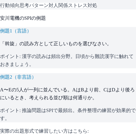
行動傾向
思考パターン
対人関係
ストレス対処
安川電機
の
SPI
の例題
例題
1
（
言語
）
「斡旋」の読み方として正しいものを選びなさい。
ポイント:
漢字の読みは頻出分野。日頃から難読漢字に触れて
おきましょう。
例題
2
（
非言語
）
A〜Eの5人が一列に並んでいる。AはBより前、CはDより後ろ
にいるとき、考えられる並び順は何通りか。
ポイント:
推論問題はSPIで最頻出。条件整理の練習が効果的で
す。
実際の出題形式で練習したい方はこちら: