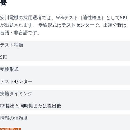
要
安川電機
の採用選考では、Webテスト（適性検査）として
SPI
が出題されます。 受験形式は
テストセンター
で、
出題分野は
言語・非言語です。
テスト種類
SPI
受験形式
テストセンター
実施タイミング
ES提出と同時期または提出後
情報の信頼度