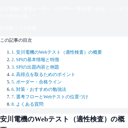
安川電機
の通過ボーダー（
正答率6〜7割程度（目安）
）にあな
たの実力は届く？
不合格リスク診断 →
この記事の目次
1
.
安川電機のWebテスト（適性検査）の概要
2
.
SPIの基本情報と特徴
3
.
SPIの出題内容と例題
4
.
高得点を取るためのポイント
5
.
ボーダー・合格ライン
6
.
対策・おすすめの勉強法
7
.
選考フローとWebテストの位置づけ
8
.
よくある質問
安川電機
のWebテスト（適性検査）の概