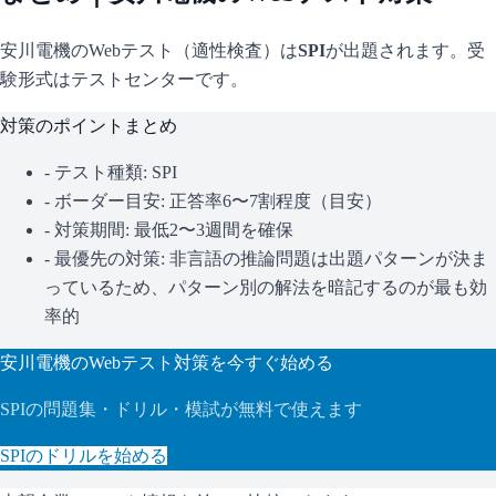
安川電機
のWebテスト（適性検査）は
SPI
が出題されます。
受
験形式はテストセンターです。
対策のポイントまとめ
- テスト種類:
SPI
- ボーダー目安:
正答率6〜7割程度（目安）
- 対策期間: 最低2〜3週間を確保
- 最優先の対策:
非言語の推論問題は出題パターンが決ま
っているため、パターン別の解法を暗記するのが最も効
率的
安川電機
のWebテスト対策を今すぐ始める
SPI
の問題集・ドリル・模試が無料で使えます
SPI
のドリルを始める