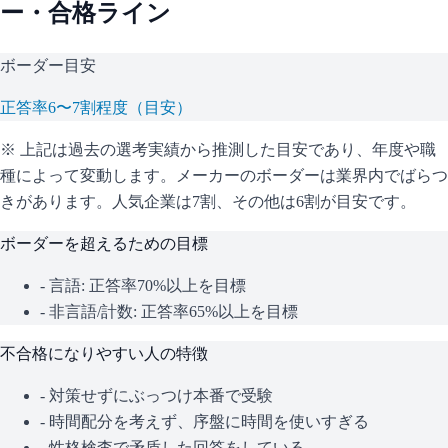
ー・合格ライン
ボーダー目安
正答率6〜7割程度（目安）
※ 上記は過去の選考実績から推測した目安であり、年度や職
種によって変動します。
メーカーのボーダーは業界内でばらつ
きがあります。人気企業は7割、その他は6割が目安です。
ボーダーを超えるための目標
- 言語: 正答率70%以上を目標
- 非言語/計数: 正答率65%以上を目標
不合格になりやすい人の特徴
- 対策せずにぶっつけ本番で受験
- 時間配分を考えず、序盤に時間を使いすぎる
- 性格検査で矛盾した回答をしている