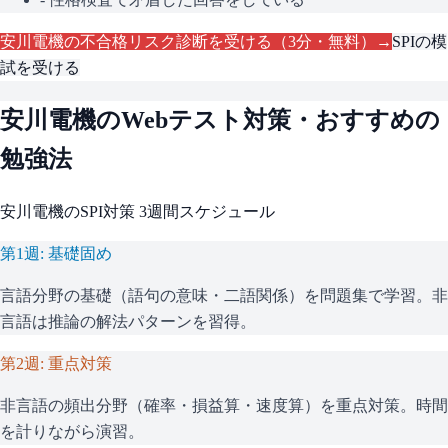
安川電機
の不合格リスク診断を受ける（3分・無料）→
SPI
の模
試を受ける
安川電機
のWebテスト対策・おすすめの
勉強法
安川電機
の
SPI
対策 3週間スケジュール
第1週: 基礎固め
言語分野の基礎（語句の意味・二語関係）を問題集で学習。非
言語は推論の解法パターンを習得。
第2週: 重点対策
非言語の頻出分野（確率・損益算・速度算）を重点対策。時間
を計りながら演習。