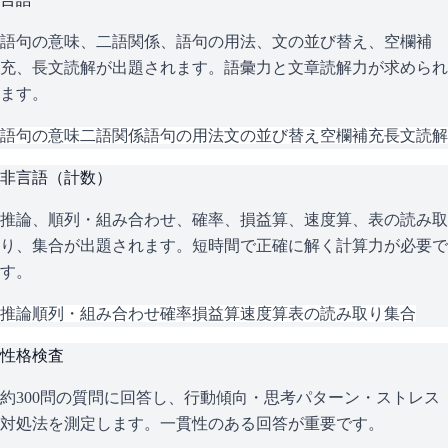
語句の意味、二語関係、語句の用法、文の並び替え、空欄補
充、長文読解が出題されます。語彙力と文章読解力が求められ
ます。
語句の意味
二語関係
語句の用法
文の並び替え
空欄補充
長文読解
非言語（計数）
推論、順列・組み合わせ、確率、損益算、速度算、表の読み取
り、集合が出題されます。短時間で正確に解く計算力が必要で
す。
推論
順列・組み合わせ
確率
損益算
速度算
表の読み取り
集合
性格検査
約300問の質問に回答し、行動傾向・思考パターン・ストレス
対処法を測定します。一貫性のある回答が重要です。