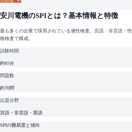
信頼度: 中
安川電機
の
SPI
とは？基本情報と特徴
最も多くの企業で採用されている適性検査。言語・非言語・性
格検査で構成。
試験時間
約65分
問題数
約70問
出題分野
言語・非言語・英語
SPI
の難易度と傾向