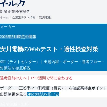
対策
企業検索
診断
ホーム
企業別テスト情報
安川電機
メーカー
2026年5月
時点の情報
安川電機
のWebテスト・適性検査対策
SPI
（テストセンター）
｜出題内容・ボーダー・選考フロー・
対策法を徹底解説
選考直前の方へ｜1〜2週間で間に合わせる
ボーダー（
正答率6〜7割程度（目安）
）を確認
高得点ポイント
出題例題を見る
SPI
の模試を受ける
3分で診断・無料