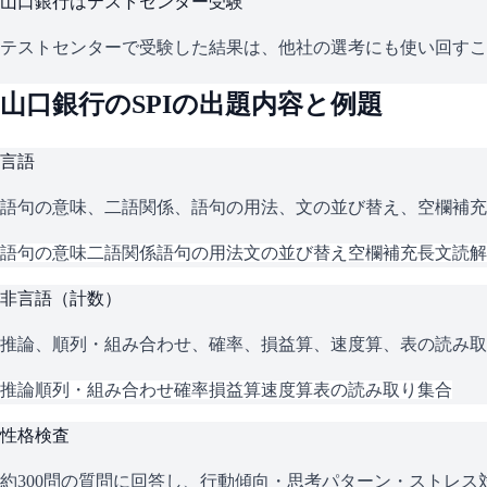
山口銀行
はテストセンター受験
テストセンターで受験した結果は、他社の選考にも使い回すこ
山口銀行
の
SPI
の出題内容と例題
言語
語句の意味、二語関係、語句の用法、文の並び替え、空欄補充
語句の意味
二語関係
語句の用法
文の並び替え
空欄補充
長文読解
非言語（計数）
推論、順列・組み合わせ、確率、損益算、速度算、表の読み取
推論
順列・組み合わせ
確率
損益算
速度算
表の読み取り
集合
性格検査
約300問の質問に回答し、行動傾向・思考パターン・ストレ