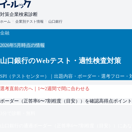
対策
企業検索
診断
ホーム
企業別テスト情報
山口銀行
金融
2026年5月
時点の情報
山口銀行
のWebテスト・適性検査対策
SPI
（テストセンター）
｜出題内容・ボーダー・選考フロー・
選考直前の方へ｜1〜2週間で間に合わせる
ボーダー（
正答率6〜7割程度（目安）
）を確認
高得点ポイント
3分で診断・無料
山口銀行
の通過ボーダー（
正答率6〜7割程度（目安）
）にあな