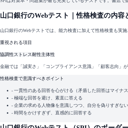
SPIは対策本・問題集が最も充実しているテストです。書店で購
山口銀行
のWebテスト｜性格検査の内容
山口銀行
のWebテストでは、能力検査に加えて性格検査も実
重視される項目
協調性
ストレス耐性
主体性
金融では「誠実さ」「コンプライアンス意識」「顧客志向」が
性格検査で意識すべきポイント
- 一貫性のある回答を心がける（矛盾した回答はマイナ
- 極端な回答を避け、素直に答える
- 企業の求める人物像を意識しつつ、自分を偽りすぎな
- 時間をかけすぎず、直感的に回答する
山口銀行
のWebテスト（
SPI
）のボーダ