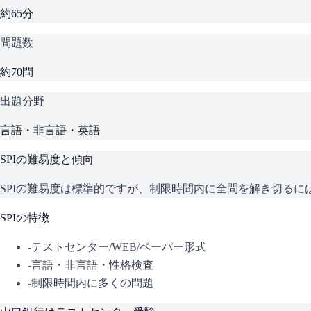
約65分
問題数
約70問
出題分野
言語・非言語・英語
SPI
の難易度と傾向
SPIの難易度は標準的ですが、制限時間内に全問を解き切る
SPI
の特徴
-
テストセンター/WEB/ペーパー形式
-
言語・非言語・性格検査
-
制限時間内に多くの問題