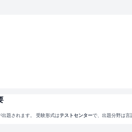
要
が出題されます。 受験形式は
テストセンター
で、
出題分野は言