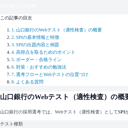
不合格リスク診断 →
この記事の目次
1
.
山口銀行のWebテスト（適性検査）の概要
2
.
SPIの基本情報と特徴
3
.
SPIの出題内容と例題
4
.
高得点を取るためのポイント
5
.
ボーダー・合格ライン
6
.
対策・おすすめの勉強法
7
.
選考フローとWebテストの位置づけ
8
.
よくある質問
山口銀行
のWebテスト（適性検査）の概
山口銀行
の採用選考では、Webテスト（適性検査）として
SPI
テスト種類