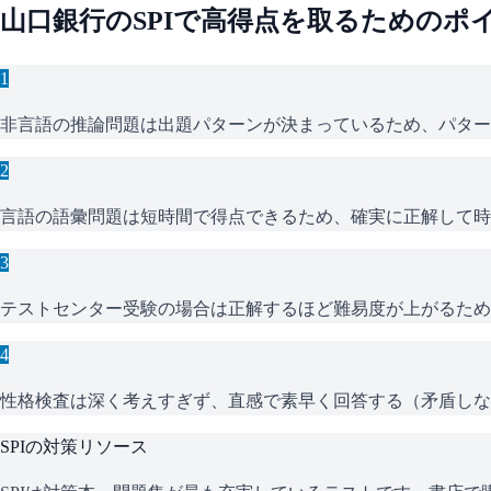
山口銀行
の
SPI
で高得点を取るためのポ
1
非言語の推論問題は出題パターンが決まっているため、パター
2
言語の語彙問題は短時間で得点できるため、確実に正解して時
3
テストセンター受験の場合は正解するほど難易度が上がるため
4
性格検査は深く考えすぎず、直感で素早く回答する（矛盾しな
SPI
の対策リソース