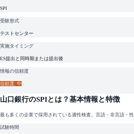
SPI
受験形式
テストセンター
実施タイミング
ES提出と同時期または提出後
情報の信頼度
信頼度: 中
山口銀行
の
SPI
とは？基本情報と特徴
最も多くの企業で採用されている適性検査。言語・非言語・性
試験時間