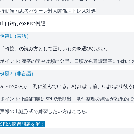
行動傾向
思考パターン
対人関係
ストレス対処
山口銀行
の
SPI
の例題
例題
1
（
言語
）
「斡旋」の読み方として正しいものを選びなさい。
ポイント:
漢字の読みは頻出分野。日頃から難読漢字に触れて
例題
2
（
非言語
）
A〜Eの5人が一列に並んでいる。AはBより前、CはDより後
ポイント:
推論問題はSPIで最頻出。条件整理の練習が効果的
実際の出題形式で練習したい方はこちら:
SPI
の練習問題を解く