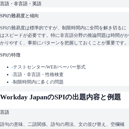
言語・非言語・英語
SPI
の難易度と傾向
SPIの難易度は標準的ですが、制限時間内に全問を解き切るに
はスピードが必要です。特に非言語分野の推論問題は時間がか
かりやすく、事前にパターンを把握しておくことが重要です。
SPI
の特徴
-
テストセンター/WEB/ペーパー形式
-
言語・非言語・性格検査
-
制限時間内に多くの問題
Workday Japan
の
SPI
の出題内容と例題
言語
語句の意味、二語関係、語句の用法、文の並び替え、空欄補