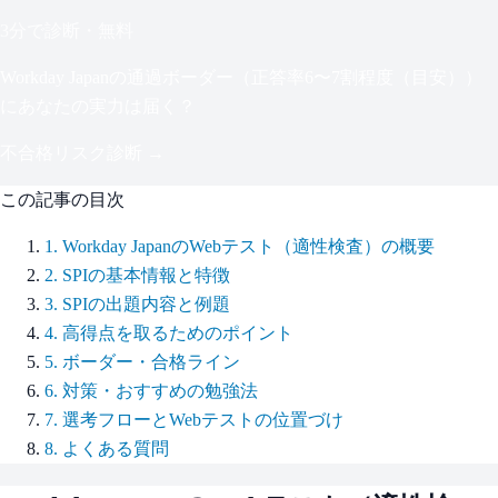
3分で診断・無料
Workday Japan
の通過ボーダー（
正答率6〜7割程度（目安）
）
にあなたの実力は届く？
不合格リスク診断 →
この記事の目次
1
.
Workday JapanのWebテスト（適性検査）の概要
2
.
SPIの基本情報と特徴
3
.
SPIの出題内容と例題
4
.
高得点を取るためのポイント
5
.
ボーダー・合格ライン
6
.
対策・おすすめの勉強法
7
.
選考フローとWebテストの位置づけ
8
.
よくある質問