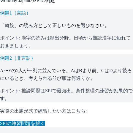
Workday Japan
の
SPI
の例題
例題
1
（
言語
）
「斡旋」の読み方として正しいものを選びなさい。
ポイント:
漢字の読みは頻出分野。日頃から難読漢字に触れて
おきましょう。
例題
2
（
非言語
）
A〜Eの5人が一列に並んでいる。AはBより前、CはDより後ろ
にいるとき、考えられる並び順は何通りか。
ポイント:
推論問題はSPIで最頻出。条件整理の練習が効果的で
す。
実際の出題形式で練習したい方はこちら:
SPI
の練習問題を解く