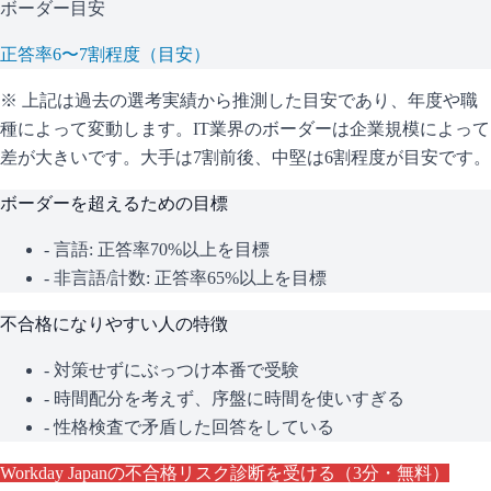
ボーダー目安
正答率6〜7割程度（目安）
※ 上記は過去の選考実績から推測した目安であり、年度や職
種によって変動します。
IT業界のボーダーは企業規模によって
差が大きいです。大手は7割前後、中堅は6割程度が目安です。
ボーダーを超えるための目標
- 言語: 正答率70%以上を目標
- 非言語/計数: 正答率65%以上を目標
不合格になりやすい人の特徴
- 対策せずにぶっつけ本番で受験
- 時間配分を考えず、序盤に時間を使いすぎる
- 性格検査で矛盾した回答をしている
Workday Japan
の不合格リスク診断を受ける（3分・無料）