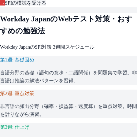
→
SPI
の模試を受ける
Workday Japan
のWebテスト対策・おす
すめの勉強法
Workday Japan
の
SPI
対策 3週間スケジュール
第1週: 基礎固め
言語分野の基礎（語句の意味・二語関係）を問題集で学習。非
言語は推論の解法パターンを習得。
第2週: 重点対策
非言語の頻出分野（確率・損益算・速度算）を重点対策。時間
を計りながら演習。
第3週: 仕上げ