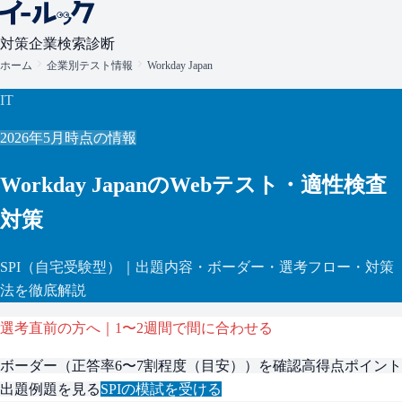
対策
企業検索
診断
ホーム
企業別テスト情報
Workday Japan
IT
2026年5月
時点の情報
Workday Japan
のWebテスト・適性検査
対策
SPI
（自宅受験型）
｜出題内容・ボーダー・選考フロー・対策
法を徹底解説
選考直前の方へ｜1〜2週間で間に合わせる
ボーダー（
正答率6〜7割程度（目安）
）を確認
高得点ポイント
出題例題を見る
SPI
の模試を受ける