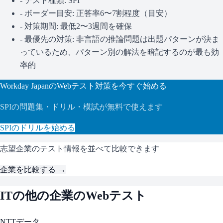
- テスト種類:
SPI
- ボーダー目安:
正答率6〜7割程度（目安）
- 対策期間: 最低2〜3週間を確保
- 最優先の対策:
非言語の推論問題は出題パターンが決ま
っているため、パターン別の解法を暗記するのが最も効
率的
Workday Japan
のWebテスト対策を今すぐ始める
SPI
の問題集・ドリル・模試が無料で使えます
SPI
のドリルを始める
志望企業のテスト情報を並べて比較できます
企業を比較する →
IT
の他の企業のWebテスト
NTTデータ