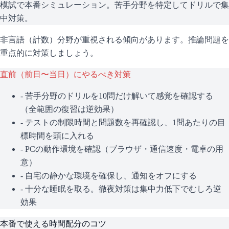
模試で本番シミュレーション。苦手分野を特定してドリルで集
中対策。
非言語（計数）分野が重視される傾向があります。推論問題を
重点的に対策しましょう。
直前（前日〜当日）にやるべき対策
- 苦手分野のドリルを10問だけ解いて感覚を確認する
（全範囲の復習は逆効果）
- テストの制限時間と問題数を再確認し、1問あたりの目
標時間を頭に入れる
- PCの動作環境を確認（ブラウザ・通信速度・電卓の用
意）
- 自宅の静かな環境を確保し、通知をオフにする
- 十分な睡眠を取る。徹夜対策は集中力低下でむしろ逆
効果
本番で使える時間配分のコツ