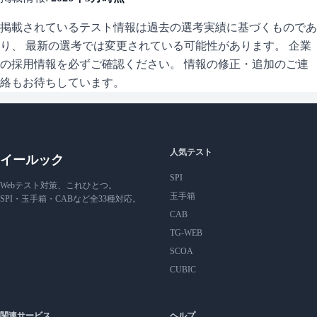
掲載されているテスト情報は過去の選考実績に基づくものであ
り、 最新の選考では変更されている可能性があります。 企業
の採用情報を必ずご確認ください。 情報の修正・追加のご連
絡もお待ちしています。
人気テスト
イールック
SPI
Webテスト対策、これひとつ。
玉手箱
SPI・玉手箱・CABなど全33種対応。
CAB
TG-WEB
SCOA
CUBIC
関連サービス
ヘルプ