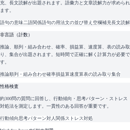
充、長文読解が出題されます。語彙力と文章読解力が求められ
ます。
語句の意味
二語関係
語句の用法
文の並び替え
空欄補充
長文読解
非言語（計数）
推論、順列・組み合わせ、確率、損益算、速度算、表の読み取
り、集合が出題されます。短時間で正確に解く計算力が必要で
す。
推論
順列・組み合わせ
確率
損益算
速度算
表の読み取り
集合
性格検査
約300問の質問に回答し、行動傾向・思考パターン・ストレス
対処法を測定します。一貫性のある回答が重要です。
行動傾向
思考パターン
対人関係
ストレス対処