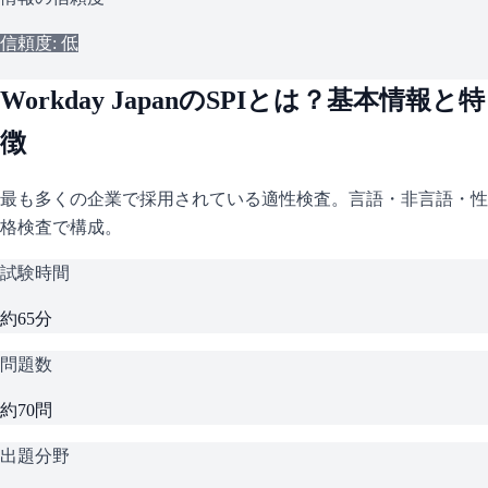
信頼度: 低
Workday Japan
の
SPI
とは？基本情報と特
徴
最も多くの企業で採用されている適性検査。言語・非言語・性
格検査で構成。
試験時間
約65分
問題数
約70問
出題分野