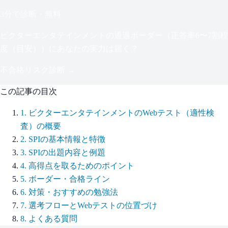
3分で診断・無料
ビクターエンタテインメント
の通過ボーダー（
正答率6〜7割程
度（目安）
）にあなたの実力は届く？
不合格リスク診断 →
この記事の目次
1
.
ビクターエンタテインメントのWebテスト（適性検
査）の概要
2
.
SPIの基本情報と特徴
3
.
SPIの出題内容と例題
4
.
高得点を取るためのポイント
5
.
ボーダー・合格ライン
6
.
対策・おすすめの勉強法
7
.
選考フローとWebテストの位置づけ
8
.
よくある質問