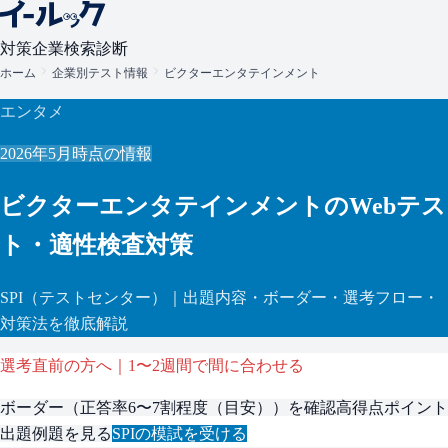
対策
企業検索
診断
ホーム
企業別テスト情報
ビクターエンタテインメント
エンタメ
2026年5月
時点の情報
ビクターエンタテインメント
のWebテス
ト・適性検査対策
SPI
（テストセンター）
｜出題内容・ボーダー・選考フロー・
対策法を徹底解説
選考直前の方へ｜1〜2週間で間に合わせる
ボーダー（
正答率6〜7割程度（目安）
）を確認
高得点ポイント
出題例題を見る
SPI
の模試を受ける