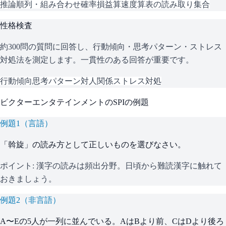
推論
順列・組み合わせ
確率
損益算
速度算
表の読み取り
集合
性格検査
約300問の質問に回答し、行動傾向・思考パターン・ストレス
対処法を測定します。一貫性のある回答が重要です。
行動傾向
思考パターン
対人関係
ストレス対処
ビクターエンタテインメント
の
SPI
の例題
例題
1
（
言語
）
「斡旋」の読み方として正しいものを選びなさい。
ポイント:
漢字の読みは頻出分野。日頃から難読漢字に触れて
おきましょう。
例題
2
（
非言語
）
A〜Eの5人が一列に並んでいる。AはBより前、CはDより後ろ