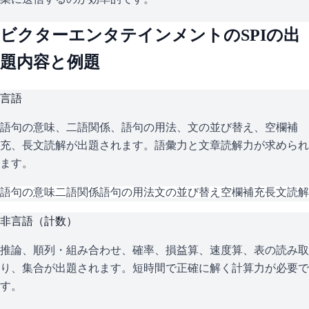
ビクターエンタテインメント
の
SPI
の出
題内容と例題
言語
語句の意味、二語関係、語句の用法、文の並び替え、空欄補
充、長文読解が出題されます。語彙力と文章読解力が求められ
ます。
語句の意味
二語関係
語句の用法
文の並び替え
空欄補充
長文読解
非言語（計数）
推論、順列・組み合わせ、確率、損益算、速度算、表の読み取
り、集合が出題されます。短時間で正確に解く計算力が必要で
す。