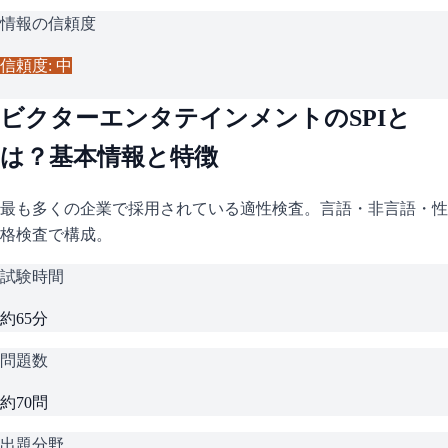
情報の信頼度
信頼度: 中
ビクターエンタテインメント
の
SPI
と
は？基本情報と特徴
最も多くの企業で採用されている適性検査。言語・非言語・性
格検査で構成。
試験時間
約65分
問題数
約70問
出題分野