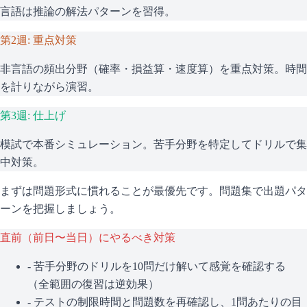
言語は推論の解法パターンを習得。
第2週: 重点対策
非言語の頻出分野（確率・損益算・速度算）を重点対策。時間
を計りながら演習。
第3週: 仕上げ
模試で本番シミュレーション。苦手分野を特定してドリルで集
中対策。
まずは問題形式に慣れることが最優先です。問題集で出題パタ
ーンを把握しましょう。
直前（前日〜当日）にやるべき対策
- 苦手分野のドリルを10問だけ解いて感覚を確認する
（全範囲の復習は逆効果）
- テストの制限時間と問題数を再確認し、1問あたりの目