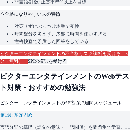
- 非言語/計数: 正答率65%以上を目標
不合格になりやすい人の特徴
- 対策せずにぶっつけ本番で受験
- 時間配分を考えず、序盤に時間を使いすぎる
- 性格検査で矛盾した回答をしている
ビクターエンタテインメント
の不合格リスク診断を受ける（3
分・無料）→
SPI
の模試を受ける
ビクターエンタテインメント
のWebテス
ト対策・おすすめの勉強法
ビクターエンタテインメント
の
SPI
対策 3週間スケジュール
第1週: 基礎固め
言語分野の基礎（語句の意味・二語関係）を問題集で学習。非