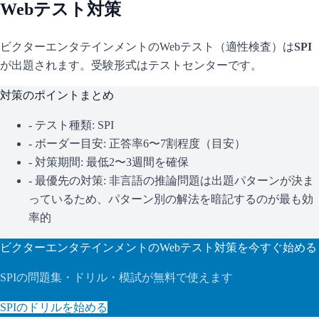
Webテスト対策
ビクターエンタテインメント
のWebテスト（適性検査）は
SPI
が出題されます。
受験形式はテストセンターです。
対策のポイントまとめ
- テスト種類:
SPI
- ボーダー目安:
正答率6〜7割程度（目安）
- 対策期間: 最低2〜3週間を確保
- 最優先の対策:
非言語の推論問題は出題パターンが決ま
っているため、パターン別の解法を暗記するのが最も効
率的
ビクターエンタテインメント
のWebテスト対策を今すぐ始める
SPI
の問題集・ドリル・模試が無料で使えます
SPI
のドリルを始める