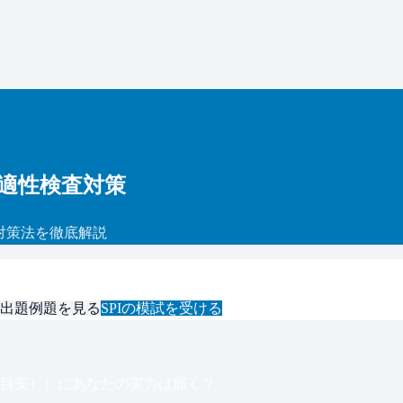
・適性検査対策
対策法を徹底解説
出題例題を見る
SPI
の模試を受ける
（目安）
）にあなたの実力は届く？