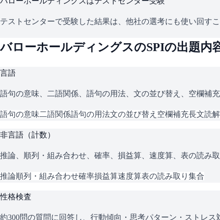
バローホールディングス
はテストセンター受験
テストセンターで受験した結果は、他社の選考にも使い回すこ
バローホールディングス
の
SPI
の出題内
言語
語句の意味、二語関係、語句の用法、文の並び替え、空欄補充
語句の意味
二語関係
語句の用法
文の並び替え
空欄補充
長文読解
非言語（計数）
推論、順列・組み合わせ、確率、損益算、速度算、表の読み取
推論
順列・組み合わせ
確率
損益算
速度算
表の読み取り
集合
性格検査
約300問の質問に回答し、行動傾向・思考パターン・ストレ