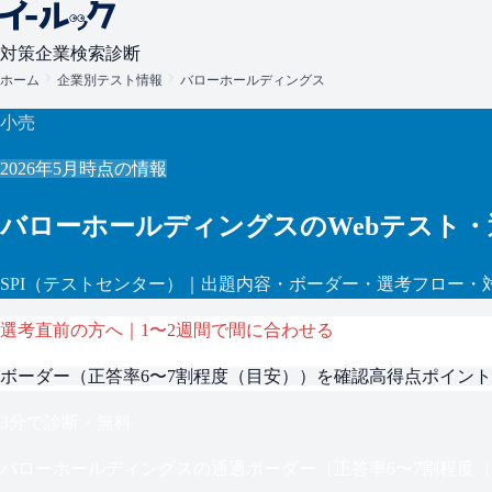
対策
企業検索
診断
ホーム
企業別テスト情報
バローホールディングス
小売
2026年5月
時点の情報
バローホールディングス
のWebテスト
SPI
（テストセンター）
｜出題内容・ボーダー・選考フロー・
選考直前の方へ｜1〜2週間で間に合わせる
ボーダー（
正答率6〜7割程度（目安）
）を確認
高得点ポイント
3分で診断・無料
バローホールディングス
の通過ボーダー（
正答率6〜7割程度