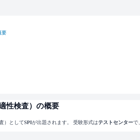
概要
（適性検査）の概要
検査）として
SPI
が出題されます。 受験形式は
テストセンター
で