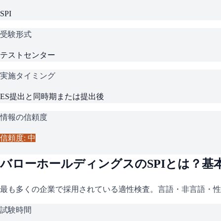
SPI
受験形式
テストセンター
実施タイミング
ES提出と同時期または提出後
情報の信頼度
信頼度: 中
バローホールディングス
の
SPI
とは？基
最も多くの企業で採用されている適性検査。言語・非言語・性
試験時間