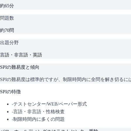
約65分
問題数
約70問
出題分野
言語・非言語・英語
SPI
の難易度と傾向
SPIの難易度は標準的ですが、制限時間内に全問を解き切る
SPI
の特徴
-
テストセンター/WEB/ペーパー形式
-
言語・非言語・性格検査
-
制限時間内に多くの問題