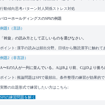
行動傾向
思考パターン
対人関係
ストレス対処
バローホールディングス
の
SPI
の例題
例題
1
（
言語
）
「斡旋」の読み方として正しいものを選びなさい。
ポイント:
漢字の読みは頻出分野。日頃から難読漢字に触れて
例題
2
（
非言語
）
A〜Eの5人が一列に並んでいる。AはBより前、CはDより後
ポイント:
推論問題はSPIで最頻出。条件整理の練習が効果的
実際の出題形式で練習したい方はこちら:
SPI
の練習問題を解く