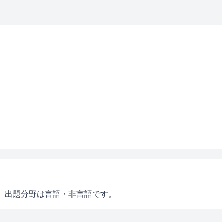
、
出題分野は言語・非言語です。