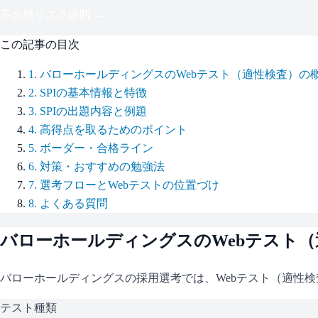
不合格リスク診断 →
この記事の目次
1
.
バローホールディングスのWebテスト（適性検査）の
2
.
SPIの基本情報と特徴
3
.
SPIの出題内容と例題
4
.
高得点を取るためのポイント
5
.
ボーダー・合格ライン
6
.
対策・おすすめの勉強法
7
.
選考フローとWebテストの位置づけ
8
.
よくある質問
バローホールディングス
のWebテスト
バローホールディングス
の採用選考では、Webテスト（適性
テスト種類