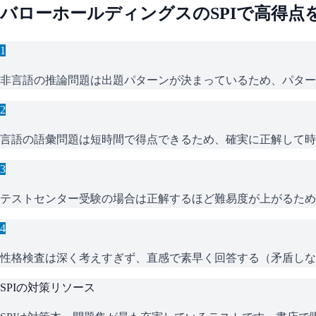
バローホールディングス
の
SPI
で高得点
1
非言語の推論問題は出題パターンが決まっているため、パター
2
言語の語彙問題は短時間で得点できるため、確実に正解して時
3
テストセンター受験の場合は正解するほど難易度が上がるため
4
性格検査は深く考えすぎず、直感で素早く回答する（矛盾しな
SPI
の対策リソース