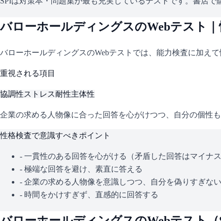
SPIは対策本・問題集が最も充実しているテストです。書店で購
バローホールディングス
のWebテスト
バローホールディングス
のWebテストでは、能力検査に加え
重視される項目
協調性
ストレス耐性
主体性
企業の求める人物像に合った回答を心がけつつ、自分の個性も
性格検査で意識すべきポイント
- 一貫性のある回答を心がける（矛盾した回答はマイナ
- 極端な回答を避け、素直に答える
- 企業の求める人物像を意識しつつ、自分を偽りすぎな
- 時間をかけすぎず、直感的に回答する
バローホールディングス
のWebテスト（